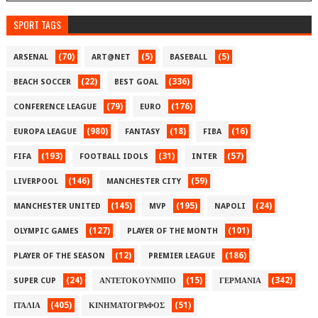
SPORT TAGS
(70)
(5)
(5)
ARSENAL
ART@NET
BASEBALL
(22)
(336)
BEACH SOCCER
BEST GOAL
(79)
(176)
CONFERENCE LEAGUE
EURO
(980)
(18)
(16)
EUROPA LEAGUE
FANTASY
FIBA
(193)
(31)
(57)
FIFA
FOOTBALL IDOLS
INTER
(146)
(59)
LIVERPOOL
MANCHESTER CITY
(145)
(195)
(24)
MANCHESTER UNITED
MVP
NAPOLI
(127)
(101)
OLYMPIC GAMES
PLAYER OF THE MONTH
(12)
(186)
PLAYER OF THE SEASON
PREMIER LEAGUE
(24)
(15)
(342)
SUPER CUP
ΑΝΤΕΤΟΚΟΥΝΜΠΟ
ΓΕΡΜΑΝΙΑ
(405)
(51)
ΙΤΑΛΙΑ
ΚΙΝΗΜΑΤΟΓΡΑΦΟΣ