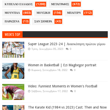
(1200)
(672)
ΚΥΠΕΛΛΟ ΕΛΛΑΔΟΣ
ΜΕΤΑΓΡΑΦΕΣ
(603)
(156)
(112)
ΜΟΥΝΤΙΑΛ
ΜΟΥΣΙΚΗ
ΜΠΑΓΕΡΝ
(13)
(43)
ΠΑΡΑΞΕΝΑ
ΣΑΝ ΣΗΜΕΡΑ
WEEK'S TOP
Super League 2023-24 | Ανασκόπηση πρώτου γύρου
Τρίτη, Δεκεμβρίου 05, 2023
0
Women in Basketball | Ezi Magbegor portrait
Κυριακή, Σεπτεμβρίου 18, 2022
0
Video: Funniest Moments in Women's Football
Σάββατο, Σεπτεμβρίου 17, 2022
0
The Karate Kid (1984 vs 2023) Cast: Then and Now