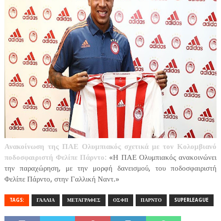
Ανακοίνωση της ΠΑΕ Ολυμπιακός σχετικά με τον Κολομβιανό
ποδοσφαιριστή Φελίπε Πάρντο:
«Η ΠΑΕ Ολυμπιακός ανακοινώνει
την παραχώρηση, με την μορφή δανεισμού, του ποδοσφαιριστή
Φελίπε Πάρντο, στην Γαλλική Ναντ.»
TAGS:
ΓΑΛΛΙΑ
ΜΕΤΑΓΡΑΦΕΣ
ΟΣΦΠ
ΠΑΡΝΤΟ
SUPERLEAGUE