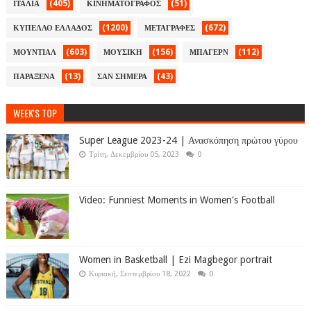
(405)
(51)
ΙΤΑΛΙΑ
ΚΙΝΗΜΑΤΟΓΡΑΦΟΣ
(1200)
(672)
ΚΥΠΕΛΛΟ ΕΛΛΑΔΟΣ
ΜΕΤΑΓΡΑΦΕΣ
(603)
(156)
(112)
ΜΟΥΝΤΙΑΛ
ΜΟΥΣΙΚΗ
ΜΠΑΓΕΡΝ
(13)
(43)
ΠΑΡΑΞΕΝΑ
ΣΑΝ ΣΗΜΕΡΑ
WEEK'S TOP
Super League 2023-24 | Ανασκόπηση πρώτου γύρου
Τρίτη, Δεκεμβρίου 05, 2023
0
Video: Funniest Moments in Women's Football
Women in Basketball | Ezi Magbegor portrait
Κυριακή, Σεπτεμβρίου 18, 2022
0