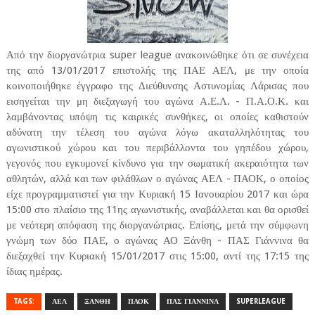
Από την διοργανώτρια super league ανακοινώθηκε ότι σε συνέχεια
της από 13/01/2017 επιστολής της ΠΑΕ ΑΕΛ, με την οποία
κοινοποιήθηκε έγγραφο της Διεύθυνσης Αστυνομίας Λάρισας που
εισηγείται την μη διεξαγωγή του αγώνα Α.Ε.Λ. - Π.Α.Ο.Κ. και
λαμβάνοντας υπόψη τις καιρικές συνθήκες, οι οποίες καθιστούν
αδύνατη την τέλεση του αγώνα λόγω ακαταλληλότητας του
αγωνιστικού χώρου και του περιβάλλοντα του γηπέδου χώρου,
γεγονός που εγκυμονεί κίνδυνο για την σωματική ακεραιότητα των
αθλητών, αλλά και των φιλάθλων ο αγώνας ΑΕΛ - ΠΑΟΚ, ο οποίος
είχε προγραμματιστεί για την Κυριακή 15 Ιανουαρίου 2017 και ώρα
15:00 στο πλαίσιο της 11ης αγωνιστικής, αναβάλλεται και θα ορισθεί
με νεότερη απόφαση της διοργανώτριας. Επίσης, μετά την σύμφωνη
γνώμη των δύο ΠΑΕ, ο αγώνας ΑΟ Ξάνθη - ΠΑΣ Γιάννινα θα
διεξαχθεί την Κυριακή 15/01/2017 στις 15:00, αντί της 17:15 της
ίδιας ημέρας.
TAGS:
ΑΕΛ
ΞΑΝΘΗ
ΠΑΟΚ
ΠΑΣ ΓΙΑΝΝΙΝΑ
SUPERLEAGUE