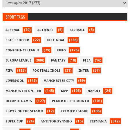
SPORT TAGS
(70)
(5)
(5)
ARSENAL
ART@NET
BASEBALL
(22)
(336)
BEACH SOCCER
BEST GOAL
(79)
(176)
CONFERENCE LEAGUE
EURO
(980)
(18)
(16)
EUROPA LEAGUE
FANTASY
FIBA
(193)
(31)
(57)
FIFA
FOOTBALL IDOLS
INTER
(146)
(59)
LIVERPOOL
MANCHESTER CITY
(145)
(195)
(24)
MANCHESTER UNITED
MVP
NAPOLI
(127)
(101)
OLYMPIC GAMES
PLAYER OF THE MONTH
(12)
(186)
PLAYER OF THE SEASON
PREMIER LEAGUE
(24)
(15)
(342)
SUPER CUP
ΑΝΤΕΤΟΚΟΥΝΜΠΟ
ΓΕΡΜΑΝΙΑ