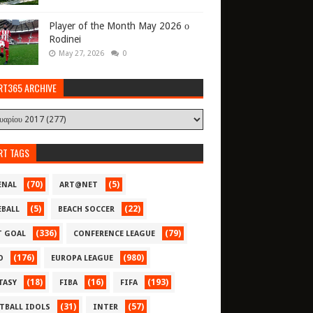
Player of the Month May 2026 ο
Rodinei
May 27, 2026
0
RT365 ARCHIVE
RT TAGS
(70)
(5)
ENAL
ART@NET
(5)
(22)
EBALL
BEACH SOCCER
(336)
(79)
T GOAL
CONFERENCE LEAGUE
(176)
(980)
O
EUROPA LEAGUE
(18)
(16)
(193)
TASY
FIBA
FIFA
(31)
(57)
TBALL IDOLS
INTER