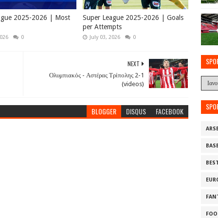
ague 2025-2026 | Most
Super League 2025-2026 | Goals
per Attempts
2026
0
July 03, 2026
0
SPO
NEXT
Ολυμπιακός - Αστέρας Τρίπολης 2-1
(videos)
SPO
BLOGGER
DISQUS
FACEBOOK
ARS
BAS
BES
EUR
FAN
FOO