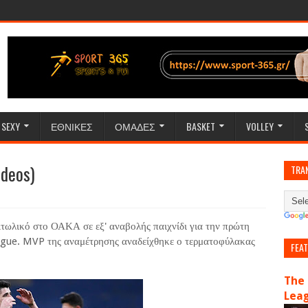
SEXY
ΕΘΝΙΚΕΣ
ΟΜΑΔΕΣ
BASKET
VOLLEY
deos)
TRA
τωλικό στο ΟΑΚΑ σε εξ' αναβολής παιχνίδι για την πρώτη
ague. MVP της αναμέτρησης αναδείχθηκε ο τερματοφύλακας
FEA
The 
Lea