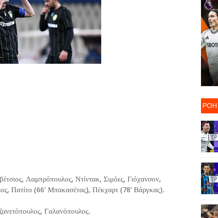
ΡΟΗ
τσιος, Λαμπρόπουλος, Ντίντακ, Σιμόες, Γιόχανσον,
ος, Πατίτο (66' Μπακασέτας), Πέκχαρτ (78' Βάργκας).
Τζανετόπουλος, Γαλανόπουλος.