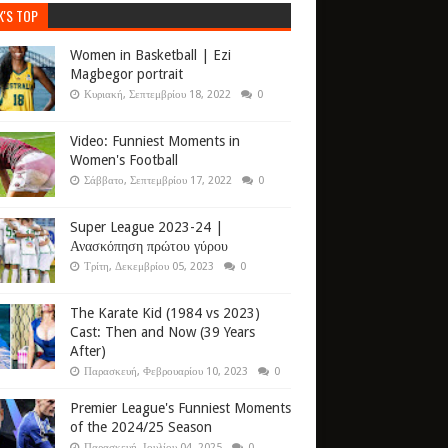
K'S TOP
Women in Basketball | Ezi
Magbegor portrait
Κυριακή, Σεπτεμβρίου 18, 2022
0
Video: Funniest Moments in
Women's Football
Σάββατο, Σεπτεμβρίου 17, 2022
0
Super League 2023-24 |
Ανασκόπηση πρώτου γύρου
Τρίτη, Δεκεμβρίου 05, 2023
0
The Karate Kid (1984 vs 2023)
Cast: Then and Now (39 Years
After)
Παρασκευή, Φεβρουαρίου 10, 2023
0
Premier League's Funniest Moments
of the 2024/25 Season
Παρασκευή, Ιουλίου 04, 2025
0