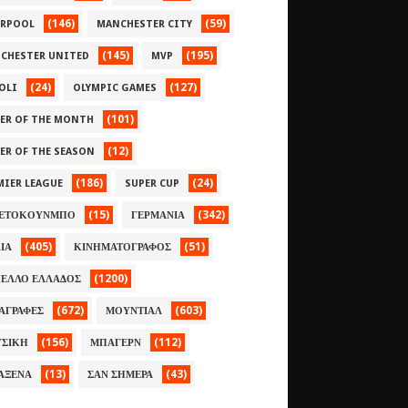
(146)
(59)
ERPOOL
MANCHESTER CITY
(145)
(195)
CHESTER UNITED
MVP
(24)
(127)
OLI
OLYMPIC GAMES
(101)
YER OF THE MONTH
(12)
YER OF THE SEASON
(186)
(24)
MIER LEAGUE
SUPER CUP
(15)
(342)
ΕΤΟΚΟΥΝΜΠΟ
ΓΕΡΜΑΝΙΑ
(405)
(51)
ΛΙΑ
ΚΙΝΗΜΑΤΟΓΡΑΦΟΣ
(1200)
ΕΛΛΟ ΕΛΛΑΔΟΣ
(672)
(603)
ΑΓΡΑΦΕΣ
ΜΟΥΝΤΙΑΛ
(156)
(112)
ΣΙΚΗ
ΜΠΑΓΕΡΝ
(13)
(43)
ΑΞΕΝΑ
ΣΑΝ ΣΗΜΕΡΑ