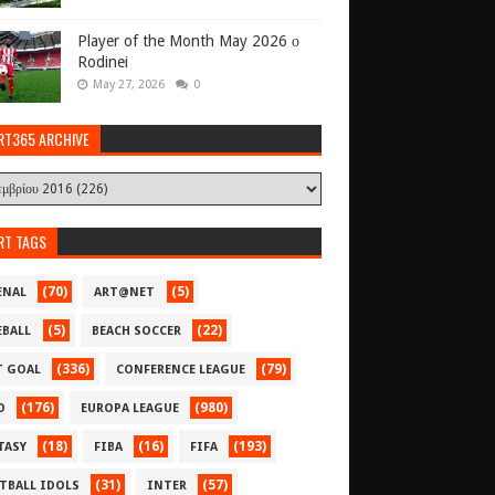
Player of the Month May 2026 ο
Rodinei
May 27, 2026
0
RT365 ARCHIVE
RT TAGS
(70)
(5)
ENAL
ART@NET
(5)
(22)
EBALL
BEACH SOCCER
(336)
(79)
T GOAL
CONFERENCE LEAGUE
(176)
(980)
O
EUROPA LEAGUE
(18)
(16)
(193)
TASY
FIBA
FIFA
(31)
(57)
TBALL IDOLS
INTER