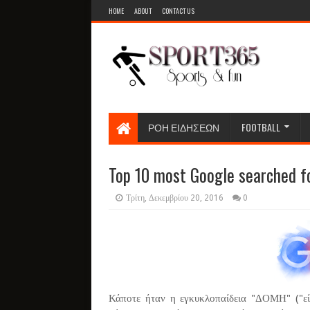
HOME
ABOUT
CONTACT US
ΡΟΗ ΕΙΔΗΣΕΩΝ
FOOTBALL
Top 10 most Google searched f
Τρίτη, Δεκεμβρίου 20, 2016
0
Κάποτε ήταν η εγκυκλοπαίδεια "ΔΟΜΗ" ("εί