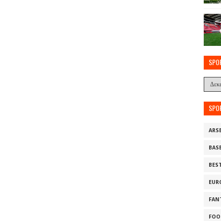
SPO
SPO
ARS
BAS
BES
EUR
FAN
FOO