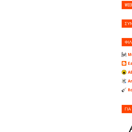
WEE
ΣΥ
ΦΙΛ
M
E
A
A
Ro
ΓΙΑ