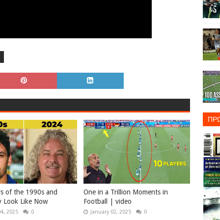
ΠΡ
rs of the 1990s and
One in a Trillion Moments in
 Look Like Now
Football | video
04, 2025
0
January 02, 2025
0