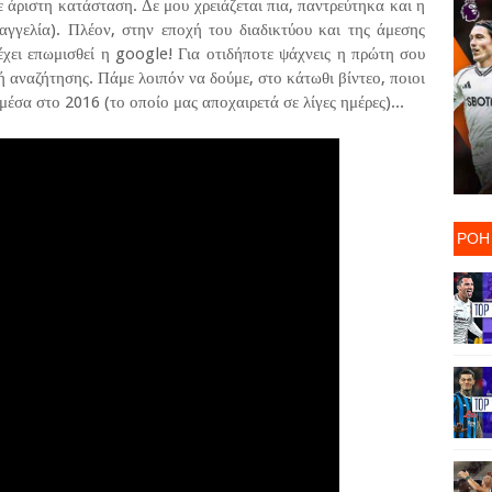
ε άριστη κατάσταση. Δε μου χρειάζεται πια, παντρεύτηκα και η
 αγγελία). Πλέον, στην εποχή του διαδικτύου και της άμεσης
χει επωμισθεί η google! Για οτιδήποτε ψάχνεις η πρώτη σου
ή αναζήτησης. Πάμε λοιπόν να δούμε, στο κάτωθι βίντεο, ποιοι
μέσα στο 2016 (το οποίο μας αποχαιρετά σε λίγες ημέρες)...
ΡΟΗ