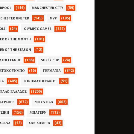
(146)
(59)
ERPOOL
MANCHESTER CITY
(145)
(195)
CHESTER UNITED
MVP
(24)
(127)
OLI
OLYMPIC GAMES
(101)
YER OF THE MONTH
(12)
YER OF THE SEASON
(186)
(24)
MIER LEAGUE
SUPER CUP
(15)
(342)
ΕΤΟΚΟΥΝΜΠΟ
ΓΕΡΜΑΝΙΑ
(405)
(51)
ΛΙΑ
ΚΙΝΗΜΑΤΟΓΡΑΦΟΣ
(1200)
ΕΛΛΟ ΕΛΛΑΔΟΣ
(672)
(603)
ΑΓΡΑΦΕΣ
ΜΟΥΝΤΙΑΛ
(156)
(112)
ΣΙΚΗ
ΜΠΑΓΕΡΝ
(13)
(43)
ΑΞΕΝΑ
ΣΑΝ ΣΗΜΕΡΑ