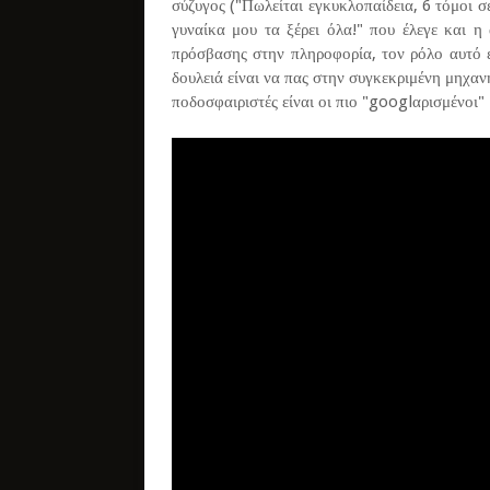
σύζυγος ("Πωλείται εγκυκλοπαίδεια, 6 τόμοι σ
γυναίκα μου τα ξέρει όλα!" που έλεγε και η
πρόσβασης στην πληροφορία, τον ρόλο αυτό έ
δουλειά είναι να πας στην συγκεκριμένη μηχαν
ποδοσφαιριστές είναι οι πιο "googlαρισμένοι" 