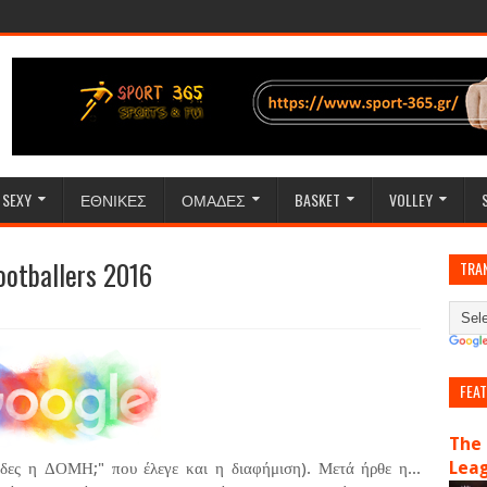
SEXY
ΕΘΝΙΚΕΣ
ΟΜΑΔΕΣ
BASKET
VOLLEY
ootballers 2016
TRA
FEA
The 
Lea
δες η ΔΟΜΗ;" που έλεγε και η διαφήμιση). Μετά ήρθε η...