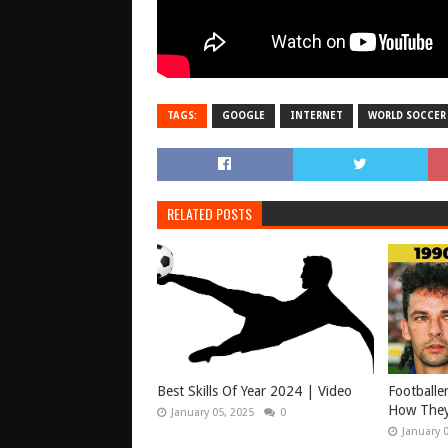
TAGS:
GOOGLE
INTERNET
WORLD SOCCER
RELATED POSTS
Best Skills Of Year 2024 | Video
Footballe
How They
January 05, 2025
0
January 