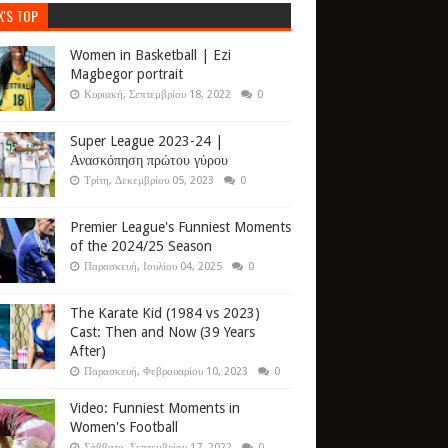
K'S TOP
Women in Basketball | Ezi
Magbegor portrait
Κυριακή, Σεπτεμβρίου 18, 2022
0
Super League 2023-24 |
Ανασκόπηση πρώτου γύρου
Τρίτη, Δεκεμβρίου 05, 2023
0
Premier League's Funniest Moments
of the 2024/25 Season
Παρασκευή, Ιουλίου 04, 2025
0
The Karate Kid (1984 vs 2023)
Cast: Then and Now (39 Years
After)
Παρασκευή, Φεβρουαρίου 10, 2023
0
Video: Funniest Moments in
Women's Football
Σάββατο, Σεπτεμβρίου 17, 2022
0