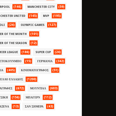
(146)
(59)
ERPOOL
MANCHESTER CITY
(145)
(195)
CHESTER UNITED
MVP
(24)
(127)
OLI
OLYMPIC GAMES
(101)
YER OF THE MONTH
(12)
YER OF THE SEASON
(186)
(24)
MIER LEAGUE
SUPER CUP
(15)
(342)
ΕΤΟΚΟΥΝΜΠΟ
ΓΕΡΜΑΝΙΑ
(405)
(51)
ΛΙΑ
ΚΙΝΗΜΑΤΟΓΡΑΦΟΣ
(1200)
ΕΛΛΟ ΕΛΛΑΔΟΣ
(672)
(603)
ΑΓΡΑΦΕΣ
ΜΟΥΝΤΙΑΛ
(156)
(112)
ΣΙΚΗ
ΜΠΑΓΕΡΝ
(13)
(43)
ΑΞΕΝΑ
ΣΑΝ ΣΗΜΕΡΑ