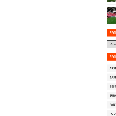
SPO
SPO
ARS
BAS
BES
EUR
FAN
FOO