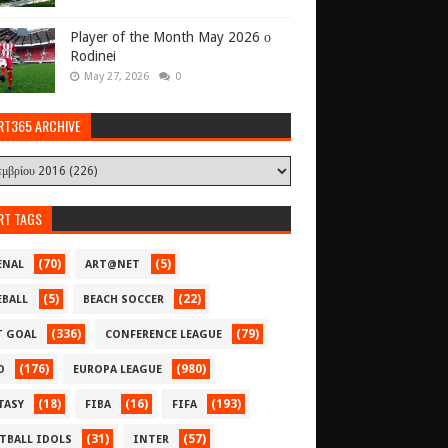
Player of the Month May 2026 ο
Rodinei
May 27, 2026
0
RT365 ARCHIVE
RT TAGS
(70)
(5)
ENAL
ART@NET
(5)
(22)
EBALL
BEACH SOCCER
(336)
(79)
T GOAL
CONFERENCE LEAGUE
(176)
(980)
O
EUROPA LEAGUE
(18)
(16)
(193)
TASY
FIBA
FIFA
(31)
(57)
TBALL IDOLS
INTER