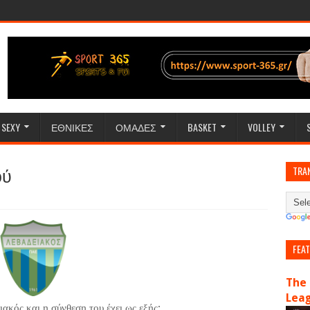
SEXY
ΕΘΝΙΚΕΣ
ΟΜΑΔΕΣ
BASKET
VOLLEY
ού
TRA
FEA
The 
Lea
ακός και η σύνθεση του έχει ως εξής: