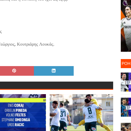
ς
εώργιος, Κουτριάρης Λουκάς.
ΡΟΗ