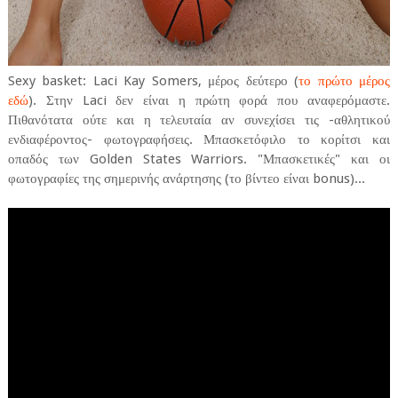
Sexy basket: Laci Kay Somers, μέρος δεύτερο (
το πρώτο μέρος
εδώ
). Στην Laci δεν είναι η πρώτη φορά που αναφερόμαστε.
Πιθανότατα ούτε και η τελευταία αν συνεχίσει τις -αθλητικού
ενδιαφέροντος- φωτογραφήσεις. Μπασκετόφιλο το κορίτσι και
οπαδός των Golden States Warriors. "Μπασκετικές" και οι
φωτογραφίες της σημερινής ανάρτησης (το βίντεο είναι bonus)...