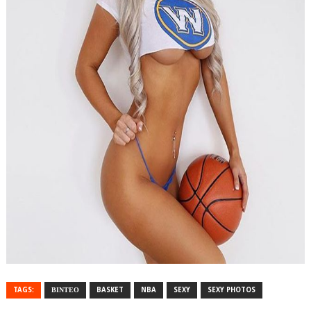
TAGS:
ΒΙΝΤΕΟ
BASKET
NBA
SEXY
SEXY PHOTOS