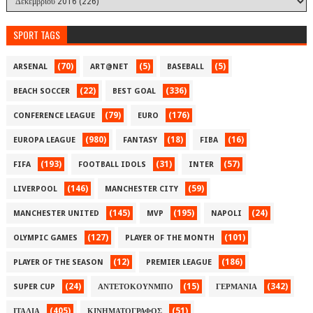
SPORT TAGS
(70)
(5)
(5)
ARSENAL
ART@NET
BASEBALL
(22)
(336)
BEACH SOCCER
BEST GOAL
(79)
(176)
CONFERENCE LEAGUE
EURO
(980)
(18)
(16)
EUROPA LEAGUE
FANTASY
FIBA
(193)
(31)
(57)
FIFA
FOOTBALL IDOLS
INTER
(146)
(59)
LIVERPOOL
MANCHESTER CITY
(145)
(195)
(24)
MANCHESTER UNITED
MVP
NAPOLI
(127)
(101)
OLYMPIC GAMES
PLAYER OF THE MONTH
(12)
(186)
PLAYER OF THE SEASON
PREMIER LEAGUE
(24)
(15)
(342)
SUPER CUP
ΑΝΤΕΤΟΚΟΥΝΜΠΟ
ΓΕΡΜΑΝΙΑ
(405)
(51)
ΙΤΑΛΙΑ
ΚΙΝΗΜΑΤΟΓΡΑΦΟΣ