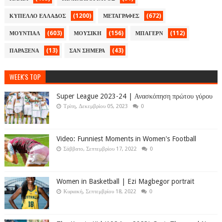
(1200)
(672)
ΚΥΠΕΛΛΟ ΕΛΛΑΔΟΣ
ΜΕΤΑΓΡΑΦΕΣ
(603)
(156)
(112)
ΜΟΥΝΤΙΑΛ
ΜΟΥΣΙΚΗ
ΜΠΑΓΕΡΝ
(13)
(43)
ΠΑΡΑΞΕΝΑ
ΣΑΝ ΣΗΜΕΡΑ
WEEK'S TOP
Super League 2023-24 | Ανασκόπηση πρώτου γύρου
Τρίτη, Δεκεμβρίου 05, 2023
0
Video: Funniest Moments in Women's Football
Σάββατο, Σεπτεμβρίου 17, 2022
0
Women in Basketball | Ezi Magbegor portrait
Κυριακή, Σεπτεμβρίου 18, 2022
0