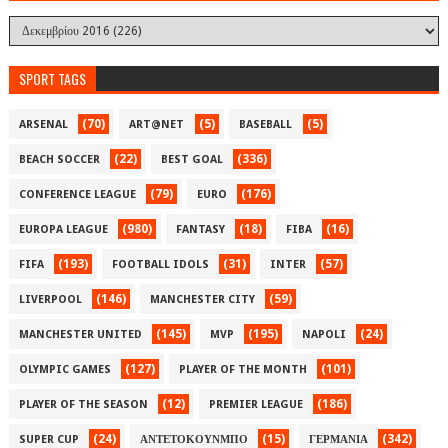
SPORT TAGS
(70)
(5)
(5)
ARSENAL
ART@NET
BASEBALL
(22)
(336)
BEACH SOCCER
BEST GOAL
(79)
(176)
CONFERENCE LEAGUE
EURO
(980)
(18)
(16)
EUROPA LEAGUE
FANTASY
FIBA
(193)
(31)
(57)
FIFA
FOOTBALL IDOLS
INTER
(146)
(59)
LIVERPOOL
MANCHESTER CITY
(145)
(195)
(24)
MANCHESTER UNITED
MVP
NAPOLI
(127)
(101)
OLYMPIC GAMES
PLAYER OF THE MONTH
(12)
(186)
PLAYER OF THE SEASON
PREMIER LEAGUE
(24)
(15)
(342)
SUPER CUP
ΑΝΤΕΤΟΚΟΥΝΜΠΟ
ΓΕΡΜΑΝΙΑ