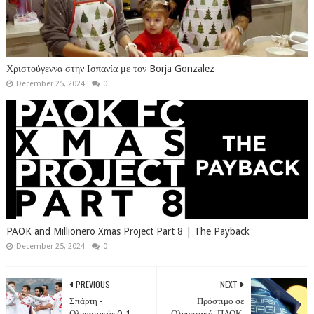
Χριστούγεννα στην Ισπανία με τον Borja Gonzalez
December 25, 2024
0
PAOK and Millionero Xmas Project Part 8 | The Payback
December 25, 2024
0
PREVIOUS
NEXT
Σπάρτη -
Πρόστιμο σε
Ολυμπιακός 0-1
Ολυμπιακό, ΠΑΟΚ,