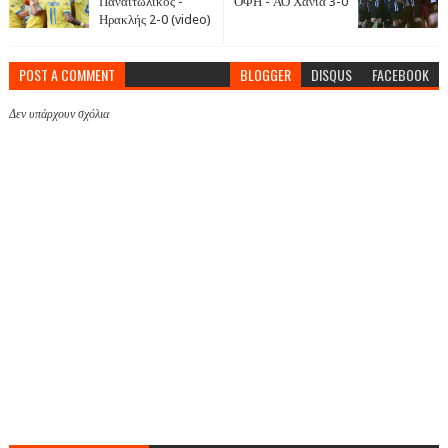
Παναιτωλικός -
ΟΦΗ - ΑΟ Χανιά 3-0
Ηρακλής 2-0 (video)
POST A COMMENT
BLOGGER
DISQUS
FACEBOOK
Δεν υπάρχουν σχόλια