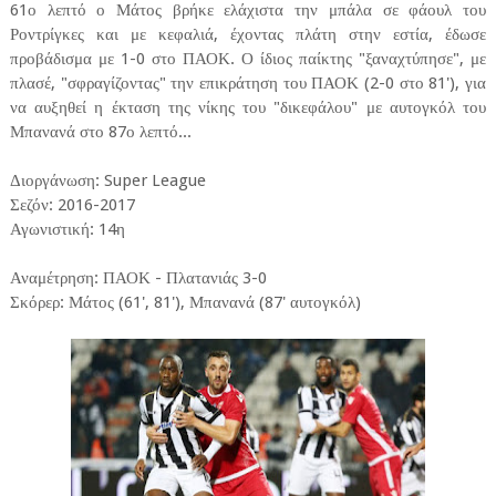
61ο λεπτό ο Μάτος βρήκε ελάχιστα την μπάλα σε φάουλ του
Ροντρίγκες και με κεφαλιά, έχοντας πλάτη στην εστία, έδωσε
προβάδισμα με 1-0 στο ΠΑΟΚ. Ο ίδιος παίκτης "ξαναχτύπησε", με
πλασέ, "σφραγίζοντας" την επικράτηση του ΠΑΟΚ (2-0 στο 81'), για
να αυξηθεί η έκταση της νίκης του "δικεφάλου" με αυτογκόλ του
Μπανανά στο 87ο λεπτό...
Διοργάνωση: Super League
Σεζόν: 2016-2017
Αγωνιστική: 14η
Αναμέτρηση: ΠΑΟΚ - Πλατανιάς 3-0
Σκόρερ: Μάτος (61', 81'), Μπανανά (87' αυτογκόλ)