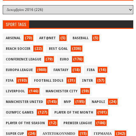
SPORT TAGS
(70)
(5)
(5)
ARSENAL
ART@NET
BASEBALL
(22)
(336)
BEACH SOCCER
BEST GOAL
(79)
(176)
CONFERENCE LEAGUE
EURO
(980)
(18)
(16)
EUROPA LEAGUE
FANTASY
FIBA
(193)
(31)
(57)
FIFA
FOOTBALL IDOLS
INTER
(146)
(59)
LIVERPOOL
MANCHESTER CITY
(145)
(195)
(24)
MANCHESTER UNITED
MVP
NAPOLI
(127)
(101)
OLYMPIC GAMES
PLAYER OF THE MONTH
(12)
(186)
PLAYER OF THE SEASON
PREMIER LEAGUE
(24)
(15)
(342)
SUPER CUP
ΑΝΤΕΤΟΚΟΥΝΜΠΟ
ΓΕΡΜΑΝΙΑ