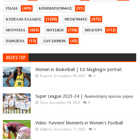
(405)
(51)
ΙΤΑΛΙΑ
ΚΙΝΗΜΑΤΟΓΡΑΦΟΣ
(1200)
(672)
ΚΥΠΕΛΛΟ ΕΛΛΑΔΟΣ
ΜΕΤΑΓΡΑΦΕΣ
(603)
(156)
(112)
ΜΟΥΝΤΙΑΛ
ΜΟΥΣΙΚΗ
ΜΠΑΓΕΡΝ
(13)
(43)
ΠΑΡΑΞΕΝΑ
ΣΑΝ ΣΗΜΕΡΑ
WEEK'S TOP
Women in Basketball | Ezi Magbegor portrait
Κυριακή, Σεπτεμβρίου 18, 2022
0
Super League 2023-24 | Ανασκόπηση πρώτου γύρου
Τρίτη, Δεκεμβρίου 05, 2023
0
Video: Funniest Moments in Women's Football
Σάββατο, Σεπτεμβρίου 17, 2022
0