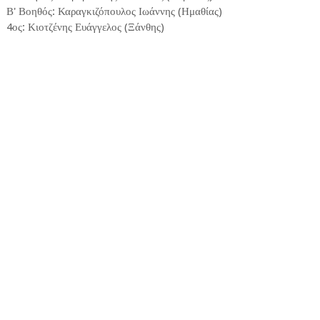
Β' Βοηθός: Καραγκιζόπουλος Ιωάννης (Ημαθίας)
4ος: Κιοτζένης Ευάγγελος (Ξάνθης)