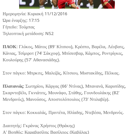
Ημερομηνία: Κυριακή 11/12/2016
Ώρα έναρξης: 17:15
Γήπεδο: Τούμπας
Τηλεοπτική μετάδοση: NS2
ΠΑΟΚ
: Γλύκος, Μάτος (89' Κίτσιου), Κρέσπο, Βαρέλα, Λέοβατς,
Κάνιας, Τσίμιροτ (74' Σάκχοφ), Μπίσεσβαρ, Κάμπος, Ροντρίγκες,
Κουλούρης (57' Αθανασιάδης).
Στον πάγκο: Μπρκιτς, Μαλεζάς, Κίτσιου, Μυστακίδης, Πέλκας.
Πλατανιάς
: Σωτηρίου, Κάργας (66' Ντίνας), Μπανανά, Καρυπίδης,
Σκαρντοβέλι, Γκνιάτιτς, Μουνάφο, Στάθης, Γουνδουλάκης (82'
Μενδρινός), Μανούσος, Αποστολόπουλος (73' Ντιλαβέρ).
Στον πάγκο: Κοκκαλάς, Πριντέτα, Ηλίαδης, Ντεβέσα, Μενδρινός.
Διαιτητής: Γκράνας Χρήστος (Θράκης)
Α' Βοηθός: Καραβασίλης Βασίλειος (Καβάλας)