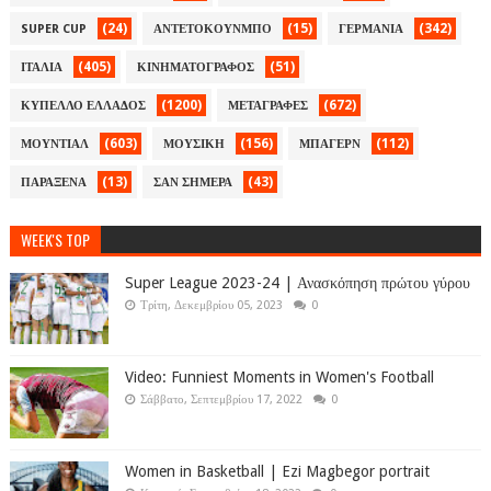
(24)
(15)
(342)
SUPER CUP
ΑΝΤΕΤΟΚΟΥΝΜΠΟ
ΓΕΡΜΑΝΙΑ
(405)
(51)
ΙΤΑΛΙΑ
ΚΙΝΗΜΑΤΟΓΡΑΦΟΣ
(1200)
(672)
ΚΥΠΕΛΛΟ ΕΛΛΑΔΟΣ
ΜΕΤΑΓΡΑΦΕΣ
(603)
(156)
(112)
ΜΟΥΝΤΙΑΛ
ΜΟΥΣΙΚΗ
ΜΠΑΓΕΡΝ
(13)
(43)
ΠΑΡΑΞΕΝΑ
ΣΑΝ ΣΗΜΕΡΑ
WEEK'S TOP
Super League 2023-24 | Ανασκόπηση πρώτου γύρου
Τρίτη, Δεκεμβρίου 05, 2023
0
Video: Funniest Moments in Women's Football
Σάββατο, Σεπτεμβρίου 17, 2022
0
Women in Basketball | Ezi Magbegor portrait