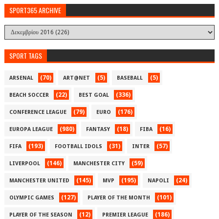
SPORT365 ARCHIVE
SPORT TAGS
(70)
(5)
(5)
ARSENAL
ART@NET
BASEBALL
(22)
(336)
BEACH SOCCER
BEST GOAL
(79)
(176)
CONFERENCE LEAGUE
EURO
(980)
(18)
(16)
EUROPA LEAGUE
FANTASY
FIBA
(193)
(31)
(57)
FIFA
FOOTBALL IDOLS
INTER
(146)
(59)
LIVERPOOL
MANCHESTER CITY
(145)
(195)
(24)
MANCHESTER UNITED
MVP
NAPOLI
(127)
(101)
OLYMPIC GAMES
PLAYER OF THE MONTH
(12)
(186)
PLAYER OF THE SEASON
PREMIER LEAGUE