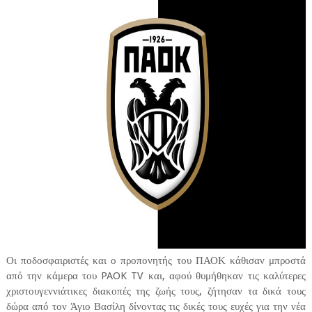
Οι ποδοσφαιριστές και ο προπονητής του ΠΑΟΚ κάθισαν μπροστά
από την κάμερα του PAOK TV και, αφού θυμήθηκαν τις καλύτερες
χριστουγεννιάτικες διακοπές της ζωής τους, ζήτησαν τα δικά τους
δώρα από τον Άγιο Βασίλη δίνοντας τις δικές τους ευχές για την νέα