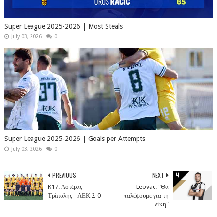
Super League 2025-2026 | Most Steals
July 03, 2026
0
Super League 2025-2026 | Goals per Attempts
July 03, 2026
0
PREVIOUS
NEXT
K17: Αστέρας
Leovac: "Θα
Τρίπολης - ΑΕΚ 2-0
παλέψουμε για τη
νίκη"