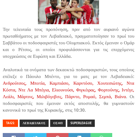
Την τελευταία τους προπόνηση, πριν από τον αυριανό αγώνα
πρωταθλήματος με τον Λεβαδειακό, πραγματοποίησαν το πρωί του
Σαββάτου οι ποδοσφαιριστές του Ολυμπιακού. Εκτός έμειναν ο Ομάρ
και ο Ρέτσος, οι οποίοι προφυλάσσονται για τις επερχόμενες
υποχρεώσεις σε Ευρώπη και Ελλάδα.
Αναλυτικά τα ονόματα των δεκαοκτώ ποδοσφαιριστών, τους οποίους
επέλεξε ο Πάουλο Μπέντο, για το ματς με τον Λεβαδειακό:
Ανδρούτσος, Μποτία, Καμπιάσο, Καρντόσο, Χουτεσιώτης, Ντα
Κόστα, Ντε Λα Μπέγια, Ελιουνούσι, Φιγκέιρας, Φορτούνης, Ιντέγε,
Λεάλι, Μάρτινς, Μιλιβόγεβιτς, Πάρντο, Ρομαό, Σεμπά, Βιάνα
. Οι
ποδοσφαιριστές που έμειναν εκτός αποστολής, θα γυμναστούν
κανονικά το πρωί της Κυριακής, στις 10:30.
TAGS:
ΛΕΒΑΔΕΙΑΚΟΣ
ΟΣΦΠ
SUPERLEAGUE