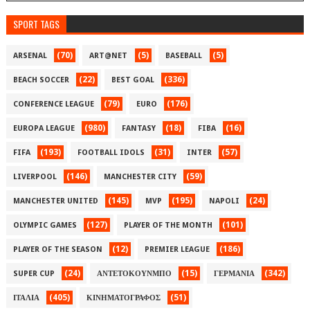
SPORT TAGS
(70)
(5)
(5)
ARSENAL
ART@NET
BASEBALL
(22)
(336)
BEACH SOCCER
BEST GOAL
(79)
(176)
CONFERENCE LEAGUE
EURO
(980)
(18)
(16)
EUROPA LEAGUE
FANTASY
FIBA
(193)
(31)
(57)
FIFA
FOOTBALL IDOLS
INTER
(146)
(59)
LIVERPOOL
MANCHESTER CITY
(145)
(195)
(24)
MANCHESTER UNITED
MVP
NAPOLI
(127)
(101)
OLYMPIC GAMES
PLAYER OF THE MONTH
(12)
(186)
PLAYER OF THE SEASON
PREMIER LEAGUE
(24)
(15)
(342)
SUPER CUP
ΑΝΤΕΤΟΚΟΥΝΜΠΟ
ΓΕΡΜΑΝΙΑ
(405)
(51)
ΙΤΑΛΙΑ
ΚΙΝΗΜΑΤΟΓΡΑΦΟΣ