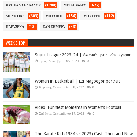
(1200)
(672)
ΚΥΠΕΛΛΟ ΕΛΛΑΔΟΣ
ΜΕΤΑΓΡΑΦΕΣ
(603)
(156)
(112)
ΜΟΥΝΤΙΑΛ
ΜΟΥΣΙΚΗ
ΜΠΑΓΕΡΝ
(13)
(43)
ΠΑΡΑΞΕΝΑ
ΣΑΝ ΣΗΜΕΡΑ
WEEK'S TOP
Super League 2023-24 | Ανασκόπηση πρώτου γύρου
Τρίτη, Δεκεμβρίου 05, 2023
0
Women in Basketball | Ezi Magbegor portrait
Κυριακή, Σεπτεμβρίου 18, 2022
0
Video: Funniest Moments in Women's Football
Σάββατο, Σεπτεμβρίου 17, 2022
0
The Karate Kid (1984 vs 2023) Cast: Then and Now