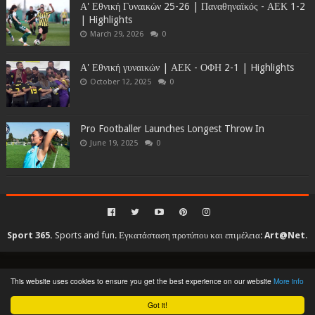
Α' Εθνική Γυναικών 25-26 | Παναθηναϊκός - ΑΕΚ 1-2
| Highlights
March 29, 2026
0
Α' Εθνική γυναικών | ΑΕΚ - ΟΦΗ 2-1 | Highlights
October 12, 2025
0
Pro Footballer Launches Longest Throw In
June 19, 2025
0
Sport 365.
Sports and fun. Εγκατάσταση προτύπου και επιμέλεια:
Art@Net
.
Copyright © 2010-2026. All rights reserved...
This website uses cookies to ensure you get the best experience on our website
More info
Created By
SoraTemplates
| Distributed By
Gooyaabi Templates
Got it!