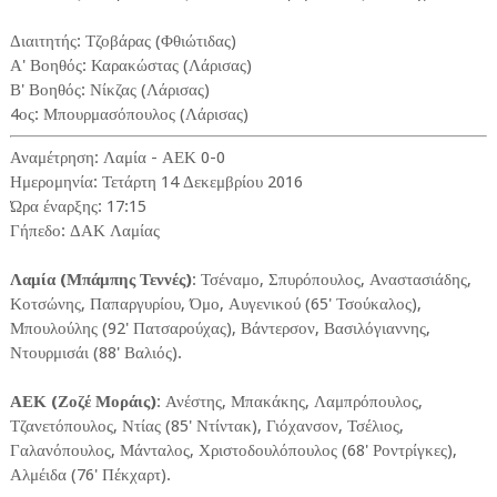
Διαιτητής: Τζοβάρας (Φθιώτιδας)
Α' Βοηθός: Καρακώστας (Λάρισας)
Β' Βοηθός: Νίκζας (Λάρισας)
4ος: Μπουρμασόπουλος (Λάρισας)
Αναμέτρηση: Λαμία - ΑΕΚ 0-0
Ημερομηνία: Τετάρτη 14 Δεκεμβρίου 2016
Ώρα έναρξης: 17:15
Γήπεδο: ΔΑΚ Λαμίας
Λαμία (Μπάμπης Τεννές)
: Τσέναμο, Σπυρόπουλος, Αναστασιάδης,
Κοτσώνης, Παπαργυρίου, Όμο, Αυγενικού (65' Τσούκαλος),
Μπουλούλης (92' Πατσαρούχας), Βάντερσον, Βασιλόγιαννης,
Ντουρμισάι (88' Βαλιός).
ΑΕΚ (Ζοζέ Μοράις)
: Ανέστης, Μπακάκης, Λαμπρόπουλος,
Τζανετόπουλος, Ντίας (85' Ντίντακ), Γιόχανσον, Τσέλιος,
Γαλανόπουλος, Μάνταλος, Χριστοδουλόπουλος (68' Ροντρίγκες),
Αλμέιδα (76' Πέκχαρτ).