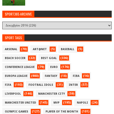
SPORT365 ARCHIVE
SPORT TAGS
(70)
(5)
(5)
ARSENAL
ART@NET
BASEBALL
(22)
(336)
BEACH SOCCER
BEST GOAL
(79)
(176)
CONFERENCE LEAGUE
EURO
(980)
(18)
(16)
EUROPA LEAGUE
FANTASY
FIBA
(193)
(31)
(57)
FIFA
FOOTBALL IDOLS
INTER
(146)
(59)
LIVERPOOL
MANCHESTER CITY
(145)
(195)
(24)
MANCHESTER UNITED
MVP
NAPOLI
(127)
(101)
OLYMPIC GAMES
PLAYER OF THE MONTH