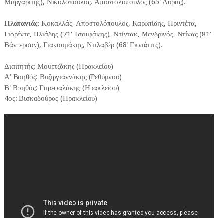
Μαργαρίτης), Νικολόπουλος, Αποστολόπουλος (65' Λύρας).
Πλατανιάς
: Κοκαλλάς, Αποστολόπουλος, Καρυπίδης, Πριντέτα,
Γιορέντε, Ηλιάδης (71' Τσουράκης), Ντίντακ, Μενδρινός, Ντίνας (81'
Βάντερσον), Γιακουμάκης, Ντιλαβέρ (68' Γκνιάτιτς).
Διαιτητής: Μουρτζάκης (Ηρακλείου)
Α' Βοηθός: Βυζιργιαννάκης (Ρεθύμνου)
Β' Βοηθός: Γαρεφαλάκης (Ηρακλείου)
4ος: Βισκαδούρος (Ηρακλείου)