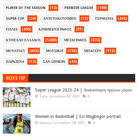
(12)
(186)
PLAYER OF THE SEASON
PREMIER LEAGUE
(24)
(15)
(342)
SUPER CUP
ΑΝΤΕΤΟΚΟΥΝΜΠΟ
ΓΕΡΜΑΝΙΑ
(405)
(51)
ΙΤΑΛΙΑ
ΚΙΝΗΜΑΤΟΓΡΑΦΟΣ
(1200)
(672)
ΚΥΠΕΛΛΟ ΕΛΛΑΔΟΣ
ΜΕΤΑΓΡΑΦΕΣ
(603)
(156)
(112)
ΜΟΥΝΤΙΑΛ
ΜΟΥΣΙΚΗ
ΜΠΑΓΕΡΝ
(13)
(43)
ΠΑΡΑΞΕΝΑ
ΣΑΝ ΣΗΜΕΡΑ
WEEK'S TOP
Super League 2023-24 | Ανασκόπηση πρώτου γύρου
Τρίτη, Δεκεμβρίου 05, 2023
0
Women in Basketball | Ezi Magbegor portrait
Κυριακή, Σεπτεμβρίου 18, 2022
0