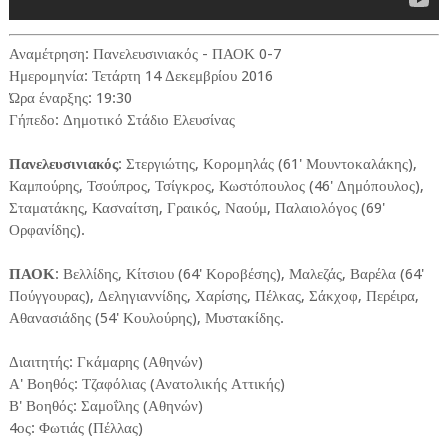
Αναμέτρηση: Πανελευσινιακός - ΠΑΟΚ 0-7
Ημερομηνία: Τετάρτη 14 Δεκεμβρίου 2016
Ώρα έναρξης: 19:30
Γήπεδο: Δημοτικό Στάδιο Ελευσίνας
Πανελευσινιακός
: Στεργιώτης, Κορομηλάς (61' Μουντοκαλάκης),
Καμπούρης, Τσούπρος, Τσίγκρος, Κωστόπουλος (46' Δημόπουλος),
Σταματάκης, Κασναίτση, Γραικός, Ναούμ, Παλαιολόγος (69'
Ορφανίδης).
ΠΑΟΚ
: Βελλίδης, Κίτσιου (64' Κοροβέσης), Μαλεζάς, Βαρέλα (64'
Πούγγουρας), Δεληγιαννίδης, Χαρίσης, Πέλκας, Σάκχοφ, Περέιρα,
Αθανασιάδης (54' Κουλούρης), Μυστακίδης.
Διαιτητής: Γκάμαρης (Αθηνών)
Α' Βοηθός: Τζαφόλιας (Ανατολικής Αττικής)
Β' Βοηθός: Σαμοΐλης (Αθηνών)
4ος: Φωτιάς (Πέλλας)