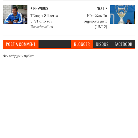
PREVIOUS
NEXT
Τέλος ο Gilberto
Κύπελλο: Τα
Silva από τον
σημερινά ματς
Παναθηναϊκό
(15/12)
POST A COMMENT
BLOGGER
DISQUS
FACEBOOK
Δεν υπάρχουν σχόλια