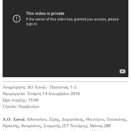
Αναμέτρηση: ΑΟ Χανιά - Πλατανιάς 1-2
Ημερομηνία: Τετάρτη 14 Δεκεμβρίου 2016
Ώρα έναρξης: 15:00
Γήπεδο: Περιβολίων
Α.Ο. Χανιά
: Αθανασίου, Ζέρης, Δαμιανάκης, Θεολόγου, Τσουκάνης,
Ηρακλής, Φουρλάνος, Σταματής (57' Ντούμος), Μάνιας (88'