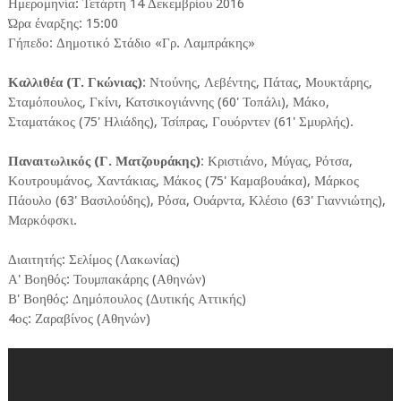
Ημερομηνία: Τετάρτη 14 Δεκεμβρίου 2016
Ώρα έναρξης: 15:00
Γήπεδο: Δημοτικό Στάδιο «Γρ. Λαμπράκης»
Καλλιθέα (Τ. Γκώνιας)
: Ντούνης, Λεβέντης, Πάτας, Μουκτάρης,
Σταμόπουλος, Γκίνι, Κατσικογιάννης (60' Τοπάλι), Μάκο,
Σταματάκος (75' Ηλιάδης), Τσίπρας, Γουόρντεν (61' Σμυρλής).
Παναιτωλικός (Γ. Ματζουράκης)
: Κριστιάνο, Μύγας, Ρότσα,
Κουτρουμάνος, Χαντάκιας, Μάκος (75' Καμαβουάκα), Μάρκος
Πάουλο (63' Βασιλούδης), Ρόσα, Ουάρντα, Κλέσιο (63' Γιαννιώτης),
Μαρκόφσκι.
Διαιτητής: Σελίμος (Λακωνίας)
Α' Βοηθός: Τουμπακάρης (Αθηνών)
Β' Βοηθός: Δημόπουλος (Δυτικής Αττικής)
4ος: Ζαραβίνος (Αθηνών)