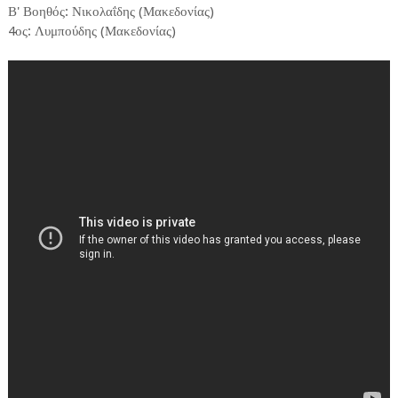
Β' Βοηθός: Νικολαΐδης (Μακεδονίας)
4ος: Λυμπούδης (Μακεδονίας)