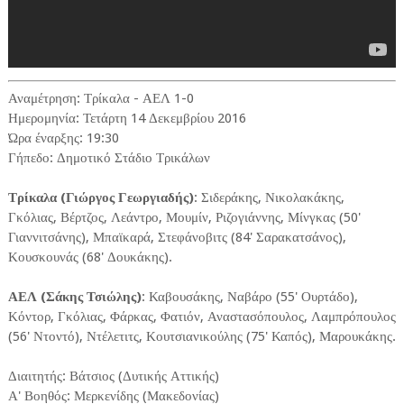
Αναμέτρηση: Τρίκαλα - ΑΕΛ 1-0
Ημερομηνία: Τετάρτη 14 Δεκεμβρίου 2016
Ώρα έναρξης: 19:30
Γήπεδο: Δημοτικό Στάδιο Τρικάλων
Τρίκαλα (Γιώργος Γεωργιαδής)
: Σιδεράκης, Νικολακάκης,
Γκόλιας, Βέρτζος, Λεάντρο, Μουμίν, Ριζογιάννης, Μίνγκας (50'
Γιαννιτσάνης), Μπαϊκαρά, Στεφάνοβιτς (84' Σαρακατσάνος),
Κουσκουνάς (68' Δουκάκης).
ΑΕΛ (Σάκης Τσιώλης)
: Καβουσάκης, Ναβάρο (55' Ουρτάδο),
Κόντορ, Γκόλιας, Φάρκας, Φατιόν, Αναστασόπουλος, Λαμπρόπουλος
(56' Ντοντό), Ντέλετιτς, Κουτσιανικούλης (75' Καπός), Μαρουκάκης.
Διαιτητής: Βάτσιος (Δυτικής Αττικής)
Α' Βοηθός: Μερκενίδης (Μακεδονίας)