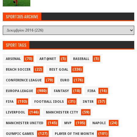
SPORT365 ARCHIVE
SPORT TAGS
(70)
(5)
(5)
ARSENAL
ART@NET
BASEBALL
(22)
(336)
BEACH SOCCER
BEST GOAL
(79)
(176)
CONFERENCE LEAGUE
EURO
(980)
(18)
(16)
EUROPA LEAGUE
FANTASY
FIBA
(193)
(31)
(57)
FIFA
FOOTBALL IDOLS
INTER
(146)
(59)
LIVERPOOL
MANCHESTER CITY
(145)
(195)
(24)
MANCHESTER UNITED
MVP
NAPOLI
(127)
(101)
OLYMPIC GAMES
PLAYER OF THE MONTH