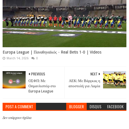
Europa League | Παναθηναϊκός - Real Betis 1-0 | Videos
March 14, 2026
0
PREVIOUS
NEXT
ΟΣΦΠ: Με
ΑΕΚ: Με Βάργκας η
Οσμανλισπόρ στο
αποστολή για Λαμία
Europa League
POST A COMMENT
BLOGGER
DISQUS
FACEBOOK
Δεν υπάρχουν σχόλια