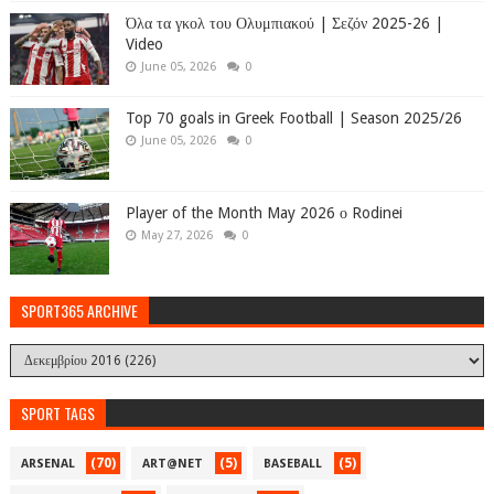
Όλα τα γκολ του Ολυμπιακού | Σεζόν 2025-26 |
Video
June 05, 2026
0
Top 70 goals in Greek Football | Season 2025/26
June 05, 2026
0
Player of the Month May 2026 ο Rodinei
May 27, 2026
0
SPORT365 ARCHIVE
SPORT TAGS
(70)
(5)
(5)
ARSENAL
ART@NET
BASEBALL