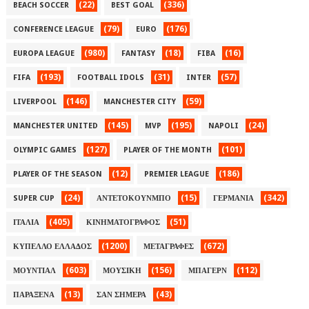
(22)
(336)
BEACH SOCCER
BEST GOAL
(79)
(176)
CONFERENCE LEAGUE
EURO
(980)
(18)
(16)
EUROPA LEAGUE
FANTASY
FIBA
(193)
(31)
(57)
FIFA
FOOTBALL IDOLS
INTER
(146)
(59)
LIVERPOOL
MANCHESTER CITY
(145)
(195)
(24)
MANCHESTER UNITED
MVP
NAPOLI
(127)
(101)
OLYMPIC GAMES
PLAYER OF THE MONTH
(12)
(186)
PLAYER OF THE SEASON
PREMIER LEAGUE
(24)
(15)
(342)
SUPER CUP
ΑΝΤΕΤΟΚΟΥΝΜΠΟ
ΓΕΡΜΑΝΙΑ
(405)
(51)
ΙΤΑΛΙΑ
ΚΙΝΗΜΑΤΟΓΡΑΦΟΣ
(1200)
(672)
ΚΥΠΕΛΛΟ ΕΛΛΑΔΟΣ
ΜΕΤΑΓΡΑΦΕΣ
(603)
(156)
(112)
ΜΟΥΝΤΙΑΛ
ΜΟΥΣΙΚΗ
ΜΠΑΓΕΡΝ
(13)
(43)
ΠΑΡΑΞΕΝΑ
ΣΑΝ ΣΗΜΕΡΑ