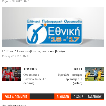
June 08, 2017
0
Γ' Εθνική: Ποιοι ανεβαίνουν, ποιοι υποβιβάζονται
May 22, 2017
0
PREVIOUS
NEXT
Ολυμπιακός -
Ηρακλής - Αστέρας
Παναιτωλικός 3-1
Τρίπολης 1-1
(videos)
(video)
POST A COMMENT
BLOGGER
DISQUS
FACEBOOK
Δεν υπάρχουν σχόλια