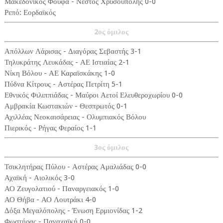
Μακεδονικός Φούφα - Νέστος Χρυσούπολης 0-0
Ρεπό: Εορδαϊκός
2ος όμιλος
Απόλλων Λάρισας - Διαγόρας Σεβαστής 3-1
Τηλυκράτης Λευκάδας - ΑΕ Ιστιαίας 2-1
Νίκη Βόλου - ΑΕ Καραϊσκάκης 1-0
Πύδνα Κίτρους - Αστέρας Πετρίτη 5-1
Εθνικός Φιλιππιάδας - Μαύροι Αετοί Ελευθεροχωρίου 0-0
Αμβρακία Κωστακιών - Θεσπρωτός 0-1
Αχιλλέας Νεοκαισάρειας - Ολυμπιακός Βόλου
Πιερικός - Ρήγας Φεραίος 1-1
3ος όμιλος
Τσικλητήρας Πύλου - Αστέρας Αμαλιάδας 0-0
Αχαϊκή - Αιολικός 3-0
ΑΟ Ζευγολατιού - Παναργειακός 1-0
ΑΟ Θήβα - ΑΟ Λουτράκι 4-0
Δόξα Μεγαλόπολης - Ένωση Ερμιονίδας 1-2
Φωστήρας - Παναχαϊκή 0-0