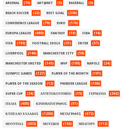
(70)
(5)
(5)
ARSENAL
ART@NET
BASEBALL
(22)
(336)
BEACH SOCCER
BEST GOAL
(79)
(176)
CONFERENCE LEAGUE
EURO
(980)
(18)
(16)
EUROPA LEAGUE
FANTASY
FIBA
(193)
(31)
(57)
FIFA
FOOTBALL IDOLS
INTER
(146)
(59)
LIVERPOOL
MANCHESTER CITY
(145)
(195)
(24)
MANCHESTER UNITED
MVP
NAPOLI
(127)
(101)
OLYMPIC GAMES
PLAYER OF THE MONTH
(12)
(186)
PLAYER OF THE SEASON
PREMIER LEAGUE
(24)
(15)
(342)
SUPER CUP
ΑΝΤΕΤΟΚΟΥΝΜΠΟ
ΓΕΡΜΑΝΙΑ
(405)
(51)
ΙΤΑΛΙΑ
ΚΙΝΗΜΑΤΟΓΡΑΦΟΣ
(1200)
(672)
ΚΥΠΕΛΛΟ ΕΛΛΑΔΟΣ
ΜΕΤΑΓΡΑΦΕΣ
(603)
(156)
(112)
ΜΟΥΝΤΙΑΛ
ΜΟΥΣΙΚΗ
ΜΠΑΓΕΡΝ