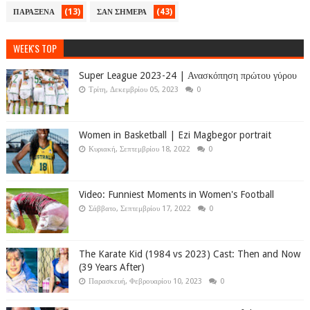
(13)
(43)
ΠΑΡΑΞΕΝΑ
ΣΑΝ ΣΗΜΕΡΑ
WEEK'S TOP
Super League 2023-24 | Ανασκόπηση πρώτου γύρου
Τρίτη, Δεκεμβρίου 05, 2023
0
Women in Basketball | Ezi Magbegor portrait
Κυριακή, Σεπτεμβρίου 18, 2022
0
Video: Funniest Moments in Women's Football
Σάββατο, Σεπτεμβρίου 17, 2022
0
The Karate Kid (1984 vs 2023) Cast: Then and Now
(39 Years After)
Παρασκευή, Φεβρουαρίου 10, 2023
0