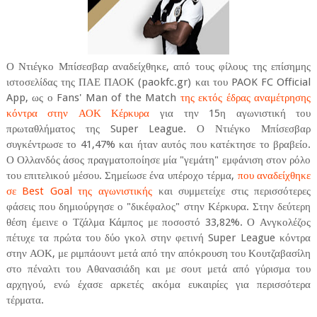
Ο Ντιέγκο Μπίσεσβαρ αναδείχθηκε, από τους φίλους της επίσημης
ιστοσελίδας της ΠΑΕ ΠΑΟΚ (paokfc.gr) και του PAOK FC Official
App, ως ο Fans' Man of the Match
της εκτός έδρας αναμέτρησης
κόντρα στην ΑΟΚ Κέρκυρα
για την 15η αγωνιστική του
πρωταθλήματος της Super League. Ο Ντιέγκο Μπίσεσβαρ
συγκέντρωσε το 41,47% και ήταν αυτός που κατέκτησε το βραβείο.
Ο Ολλανδός άσος πραγματοποίησε μία "γεμάτη" εμφάνιση στον ρόλο
του επιτελικού μέσου. Σημείωσε ένα υπέροχο τέρμα,
που αναδείχθηκε
σε Best Goal της αγωνιστικής
και συμμετείχε στις περισσότερες
φάσεις που δημιούργησε ο "δικέφαλος" στην Κέρκυρα. Στην δεύτερη
θέση έμεινε ο Τζάλμα Κάμπος με ποσοστό 33,82%. Ο Ανγκολέζος
πέτυχε τα πρώτα του δύο γκολ στην φετινή Super League κόντρα
στην ΑΟΚ, με ριμπάουντ μετά από την απόκρουση του Κουτζαβασίλη
στο πέναλτι του Αθανασιάδη και με σουτ μετά από γύρισμα του
αρχηγού, ενώ έχασε αρκετές ακόμα ευκαιρίες για περισσότερα
τέρματα.