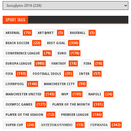
SPORT TAGS
(70)
(5)
(5)
ARSENAL
ART@NET
BASEBALL
(22)
(336)
BEACH SOCCER
BEST GOAL
(79)
(176)
CONFERENCE LEAGUE
EURO
(980)
(18)
(16)
EUROPA LEAGUE
FANTASY
FIBA
(193)
(31)
(57)
FIFA
FOOTBALL IDOLS
INTER
(146)
(59)
LIVERPOOL
MANCHESTER CITY
(145)
(195)
(24)
MANCHESTER UNITED
MVP
NAPOLI
(127)
(101)
OLYMPIC GAMES
PLAYER OF THE MONTH
(12)
(186)
PLAYER OF THE SEASON
PREMIER LEAGUE
(24)
(15)
(342)
SUPER CUP
ΑΝΤΕΤΟΚΟΥΝΜΠΟ
ΓΕΡΜΑΝΙΑ