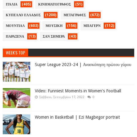
(405)
(51)
ΙΤΑΛΙΑ
ΚΙΝΗΜΑΤΟΓΡΑΦΟΣ
(1200)
(672)
ΚΥΠΕΛΛΟ ΕΛΛΑΔΟΣ
ΜΕΤΑΓΡΑΦΕΣ
(603)
(156)
(112)
ΜΟΥΝΤΙΑΛ
ΜΟΥΣΙΚΗ
ΜΠΑΓΕΡΝ
(13)
(43)
ΠΑΡΑΞΕΝΑ
ΣΑΝ ΣΗΜΕΡΑ
WEEK'S TOP
Super League 2023-24 | Ανασκόπηση πρώτου γύρου
Video: Funniest Moments in Women's Football
Σάββατο, Σεπτεμβρίου 17, 2022
0
Women in Basketball | Ezi Magbegor portrait