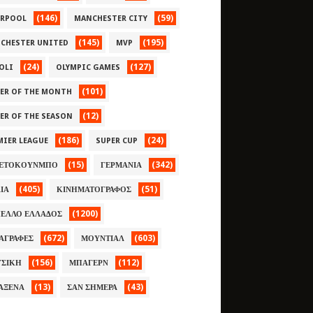
(146)
(59)
ERPOOL
MANCHESTER CITY
(145)
(195)
CHESTER UNITED
MVP
(24)
(127)
OLI
OLYMPIC GAMES
(101)
YER OF THE MONTH
(12)
YER OF THE SEASON
(186)
(24)
MIER LEAGUE
SUPER CUP
(15)
(342)
ΕΤΟΚΟΥΝΜΠΟ
ΓΕΡΜΑΝΙΑ
(405)
(51)
ΛΙΑ
ΚΙΝΗΜΑΤΟΓΡΑΦΟΣ
(1200)
ΕΛΛΟ ΕΛΛΑΔΟΣ
(672)
(603)
ΑΓΡΑΦΕΣ
ΜΟΥΝΤΙΑΛ
(156)
(112)
ΣΙΚΗ
ΜΠΑΓΕΡΝ
(13)
(43)
ΑΞΕΝΑ
ΣΑΝ ΣΗΜΕΡΑ