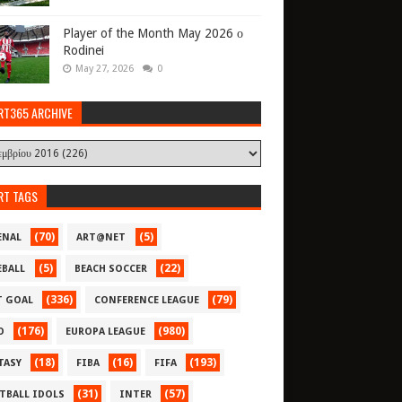
Player of the Month May 2026 ο
Rodinei
May 27, 2026
0
RT365 ARCHIVE
RT TAGS
(70)
(5)
ENAL
ART@NET
(5)
(22)
EBALL
BEACH SOCCER
(336)
(79)
T GOAL
CONFERENCE LEAGUE
(176)
(980)
O
EUROPA LEAGUE
(18)
(16)
(193)
TASY
FIBA
FIFA
(31)
(57)
TBALL IDOLS
INTER