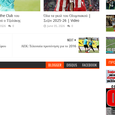
 the Club του
Όλα τα γκολ του Ολυμπιακού |
ού ο Τζολάκης
Σεζόν 2025-26 | Video
 2026
0
June 05, 2026
0
NEXT
γύρου
ΑΕΚ: Τελευταία προπόνηση για το 2016
ΠΡ
BLOGGER
DISQUS
FACEBOOK