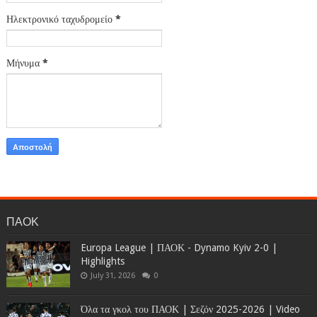
Ηλεκτρονικό ταχυδρομείο
*
Μήνυμα
*
ΠΑΟΚ
Europa League | ΠΑΟΚ - Dynamo Kyiv 2-0 |
Highlights
July 31, 2026
0
Όλα τα γκολ του ΠΑΟΚ | Σεζόν 2025-2026 | Video