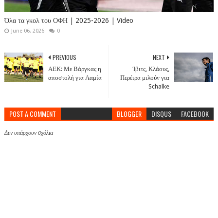
Όλα τα γκολ του ΟΦΗ | 2025-2026 | Video
June 06, 2026
0
PREVIOUS
NEXT
ΑΕΚ: Με Βάργκας η
Ίβιτς, Κλάους,
αποστολή για Λαμία
Περέιρα μιλούν για
Schalke
POST A COMMENT
BLOGGER
DISQUS
FACEBOOK
Δεν υπάρχουν σχόλια