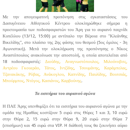
Με την απογευματινή προπόνηση στις εγκαταστάσεις του
Δασυγένειου Αθλητικού Κέντρου ολοκληρώθηκε σήμερα η
προετοιμασία των ποδοσφαιριστών του Άρη για το αυριανό παιχνίδι
Κυπέλλου (13/12, 15:00) με αντίπαλο την Βέροια στο "Κλεάνθης
Βικελίδης", στο πλαίσιο της 2ης φάσης του θεσμού (5ος όμιλος - 3η
Αγωνιστική). Μετά την ολοκλήρωση της προπόνησης ο Νίκος
Αναστόπουλος ανακοίνωσε την αποστολή, η οποία αποτελείται από
18 ποδοσφαιριστές:
Διούδης, Αναγνωστόπουλος, Μιλούνοβιτς,
Αντρέου Γκουεράο, Τάτος, Ιντζίδης, Τσουμάνης, Καράμπελας,
Τζανακάκης, Ρόβας, Ανάκογλου, Καπνίδης, Παυλίδης, Βουτσιάς,
Μπούρμπος, Ντόγος, Κασιάνος, Καρβούνης
.
Τα εισιτήρια του αυριανού αγώνα
Η ΠΑΕ Άρης υπενθυμίζει ότι τα εισιτήρια του αυριανού αγώνα με την
ομάδα της Ημαθίας κοστίζουν 5 ευρώ στις Θύρες 1 και 3, 10 ευρώ
στην Θύρα 2, 15 ευρώ στην Θύρα 9, 20 ευρώ στην Θύρα 7
(επισήμων) και 45 ευρώ στα VIP. H διάθεσή τους θα ξεκινήσει αύριο