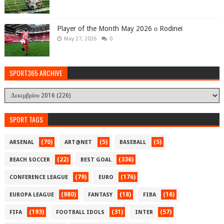
Player of the Month May 2026 ο Rodinei
May 27, 2026
0
SPORT365 ARCHIVE
SPORT TAGS
(70)
(5)
(5)
ARSENAL
ART@NET
BASEBALL
(22)
(336)
BEACH SOCCER
BEST GOAL
(79)
(176)
CONFERENCE LEAGUE
EURO
(980)
(18)
(16)
EUROPA LEAGUE
FANTASY
FIBA
(193)
(31)
(57)
FIFA
FOOTBALL IDOLS
INTER