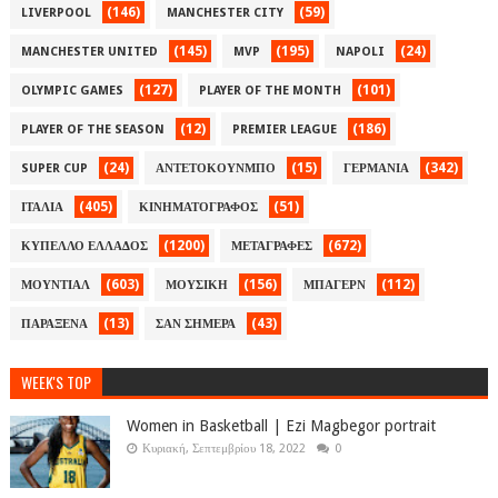
(146)
(59)
LIVERPOOL
MANCHESTER CITY
(145)
(195)
(24)
MANCHESTER UNITED
MVP
NAPOLI
(127)
(101)
OLYMPIC GAMES
PLAYER OF THE MONTH
(12)
(186)
PLAYER OF THE SEASON
PREMIER LEAGUE
(24)
(15)
(342)
SUPER CUP
ΑΝΤΕΤΟΚΟΥΝΜΠΟ
ΓΕΡΜΑΝΙΑ
(405)
(51)
ΙΤΑΛΙΑ
ΚΙΝΗΜΑΤΟΓΡΑΦΟΣ
(1200)
(672)
ΚΥΠΕΛΛΟ ΕΛΛΑΔΟΣ
ΜΕΤΑΓΡΑΦΕΣ
(603)
(156)
(112)
ΜΟΥΝΤΙΑΛ
ΜΟΥΣΙΚΗ
ΜΠΑΓΕΡΝ
(13)
(43)
ΠΑΡΑΞΕΝΑ
ΣΑΝ ΣΗΜΕΡΑ
WEEK'S TOP
Women in Basketball | Ezi Magbegor portrait
Κυριακή, Σεπτεμβρίου 18, 2022
0