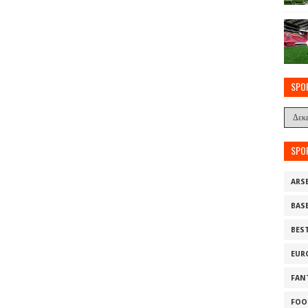
SPO
SPO
ARS
BAS
BES
EUR
FAN
FOO