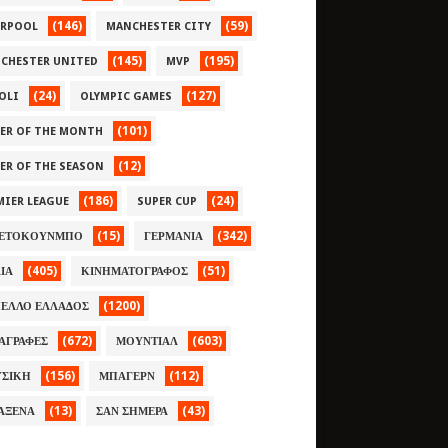
(146)
(59)
ERPOOL
MANCHESTER CITY
(145)
(195)
CHESTER UNITED
MVP
(24)
(127)
OLI
OLYMPIC GAMES
(101)
YER OF THE MONTH
(12)
YER OF THE SEASON
(186)
(24)
MIER LEAGUE
SUPER CUP
(15)
(342)
ΕΤΟΚΟΥΝΜΠΟ
ΓΕΡΜΑΝΙΑ
(405)
(51)
ΛΙΑ
ΚΙΝΗΜΑΤΟΓΡΑΦΟΣ
(1200)
ΕΛΛΟ ΕΛΛΑΔΟΣ
(672)
(603)
ΑΓΡΑΦΕΣ
ΜΟΥΝΤΙΑΛ
(156)
(112)
ΣΙΚΗ
ΜΠΑΓΕΡΝ
(13)
(43)
ΑΞΕΝΑ
ΣΑΝ ΣΗΜΕΡΑ