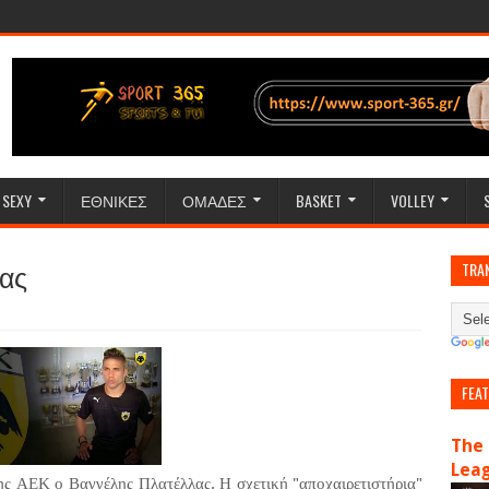
SEXY
ΕΘΝΙΚΕΣ
ΟΜΑΔΕΣ
BASKET
VOLLEY
ας
TRA
FEA
The 
Lea
ης ΑΕΚ ο Βαγγέλης Πλατέλλας. Η σχετική "αποχαιρετιστήρια"