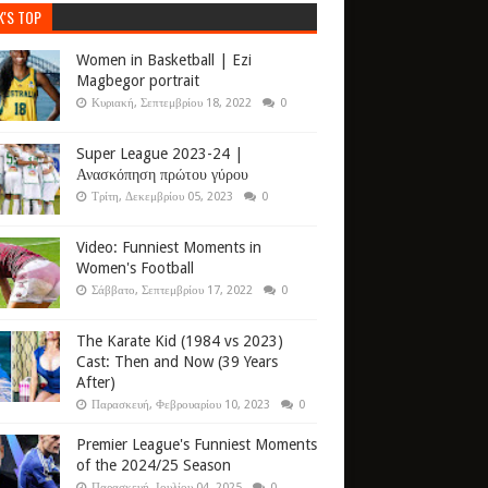
K'S TOP
Women in Basketball | Ezi
Magbegor portrait
Κυριακή, Σεπτεμβρίου 18, 2022
0
Super League 2023-24 |
Ανασκόπηση πρώτου γύρου
Τρίτη, Δεκεμβρίου 05, 2023
0
Video: Funniest Moments in
Women's Football
Σάββατο, Σεπτεμβρίου 17, 2022
0
The Karate Kid (1984 vs 2023)
Cast: Then and Now (39 Years
After)
Παρασκευή, Φεβρουαρίου 10, 2023
0
Premier League's Funniest Moments
of the 2024/25 Season
Παρασκευή, Ιουλίου 04, 2025
0