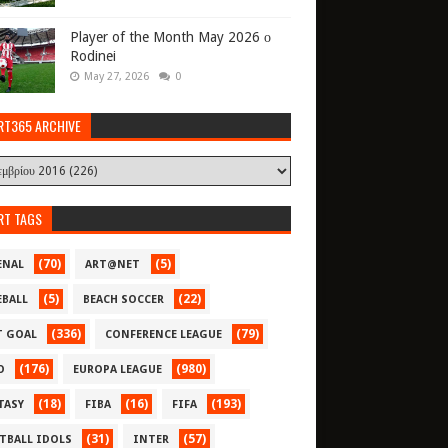
Player of the Month May 2026 ο
Rodinei
May 27, 2026
0
RT365 ARCHIVE
RT TAGS
(70)
(5)
ENAL
ART@NET
(5)
(22)
EBALL
BEACH SOCCER
(336)
(79)
T GOAL
CONFERENCE LEAGUE
(176)
(980)
O
EUROPA LEAGUE
(18)
(16)
(193)
TASY
FIBA
FIFA
(31)
(57)
TBALL IDOLS
INTER