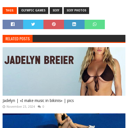
TAGS:
OLYMPIC GAMES
SEXY
SEXY PHOTOS
RELATED POSTS
Jadelyn | «I make music in bikinis» | pics
November 23, 2024
0