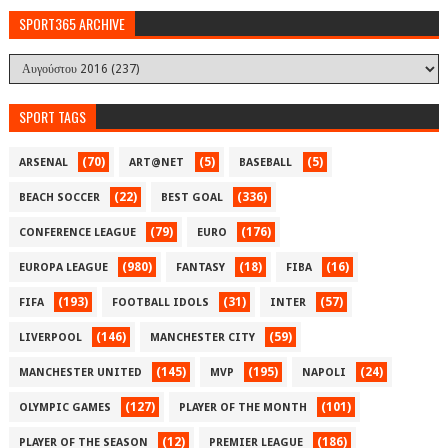
SPORT365 ARCHIVE
SPORT TAGS
(70)
(5)
(5)
ARSENAL
ART@NET
BASEBALL
(22)
(336)
BEACH SOCCER
BEST GOAL
(79)
(176)
CONFERENCE LEAGUE
EURO
(980)
(18)
(16)
EUROPA LEAGUE
FANTASY
FIBA
(193)
(31)
(57)
FIFA
FOOTBALL IDOLS
INTER
(146)
(59)
LIVERPOOL
MANCHESTER CITY
(145)
(195)
(24)
MANCHESTER UNITED
MVP
NAPOLI
(127)
(101)
OLYMPIC GAMES
PLAYER OF THE MONTH
(12)
(186)
PLAYER OF THE SEASON
PREMIER LEAGUE