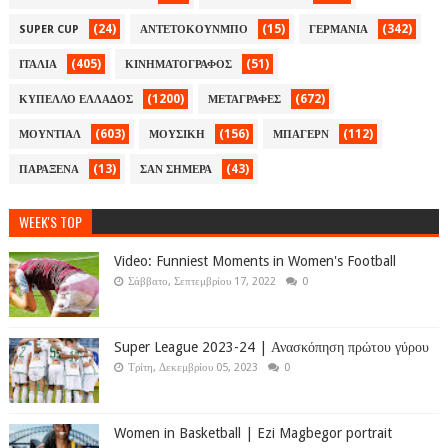
(24)
(15)
(342)
SUPER CUP
ΑΝΤΕΤΟΚΟΥΝΜΠΟ
ΓΕΡΜΑΝΙΑ
(405)
(51)
ΙΤΑΛΙΑ
ΚΙΝΗΜΑΤΟΓΡΑΦΟΣ
(1200)
(672)
ΚΥΠΕΛΛΟ ΕΛΛΑΔΟΣ
ΜΕΤΑΓΡΑΦΕΣ
(603)
(156)
(112)
ΜΟΥΝΤΙΑΛ
ΜΟΥΣΙΚΗ
ΜΠΑΓΕΡΝ
(13)
(43)
ΠΑΡΑΞΕΝΑ
ΣΑΝ ΣΗΜΕΡΑ
WEEK'S TOP
Video: Funniest Moments in Women's Football
Σάββατο, Σεπτεμβρίου 17, 2022
0
Super League 2023-24 | Ανασκόπηση πρώτου γύρου
Τρίτη, Δεκεμβρίου 05, 2023
0
Women in Basketball | Ezi Magbegor portrait