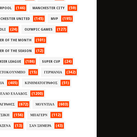
(146)
(59)
ERPOOL
MANCHESTER CITY
(145)
(195)
CHESTER UNITED
MVP
(24)
(127)
OLI
OLYMPIC GAMES
(101)
YER OF THE MONTH
(12)
YER OF THE SEASON
(186)
(24)
MIER LEAGUE
SUPER CUP
(15)
(342)
ΕΤΟΚΟΥΝΜΠΟ
ΓΕΡΜΑΝΙΑ
(405)
(51)
ΛΙΑ
ΚΙΝΗΜΑΤΟΓΡΑΦΟΣ
(1200)
ΕΛΛΟ ΕΛΛΑΔΟΣ
(672)
(603)
ΑΓΡΑΦΕΣ
ΜΟΥΝΤΙΑΛ
(156)
(112)
ΣΙΚΗ
ΜΠΑΓΕΡΝ
(13)
(43)
ΑΞΕΝΑ
ΣΑΝ ΣΗΜΕΡΑ