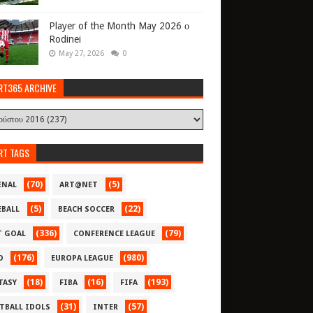
Player of the Month May 2026 ο
Rodinei
May 27, 2026
0
RT365 ARCHIVE
RT TAGS
(70)
(5)
ENAL
ART@NET
(5)
(22)
EBALL
BEACH SOCCER
(336)
(79)
T GOAL
CONFERENCE LEAGUE
(176)
(980)
O
EUROPA LEAGUE
(18)
(16)
(193)
TASY
FIBA
FIFA
(31)
(57)
TBALL IDOLS
INTER