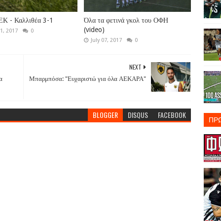
ΕΚ - Καλλιθέα 3-1
Όλα τα φετινά γκολ του ΟΦΗ
(video)
1, 2017
0
July 07, 2017
0
NEXT
α
Μπαρμπόσα: "Ευχαριστώ για όλα ΑΕΚΑΡΑ"
BLOGGER
DISQUS
FACEBOOK
ΠΡ