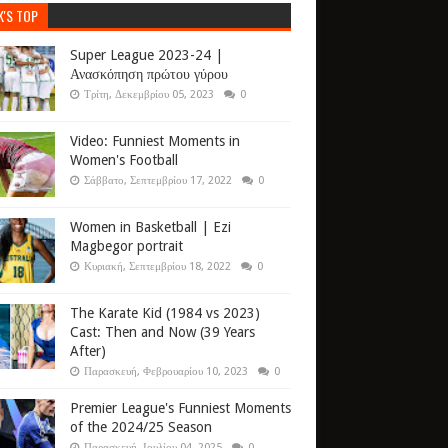
K'S TOP
Super League 2023-24 |
Ανασκόπηση πρώτου γύρου
Τρίτη, Δεκεμβρίου 05, 2023
0
Video: Funniest Moments in
Women's Football
Σάββατο, Σεπτεμβρίου 17, 2022
0
Women in Basketball | Ezi
Magbegor portrait
Κυριακή, Σεπτεμβρίου 18, 2022
0
The Karate Kid (1984 vs 2023)
Cast: Then and Now (39 Years
After)
Παρασκευή, Φεβρουαρίου 10, 2023
0
Premier League's Funniest Moments
of the 2024/25 Season
Παρασκευή, Ιουλίου 04, 2025
0