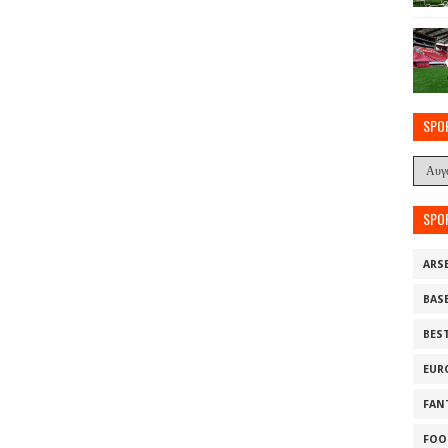
SPO
SPO
ARS
BAS
BES
EUR
FAN
FOO