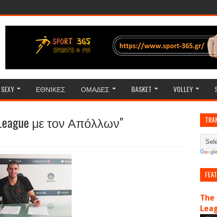
SEXY
ΕΘΝΙΚΕΣ
ΟΜΑΔΕΣ
BASKET
VOLLEY
League με τον Απόλλων"
TRA
FEA
The 
Lea