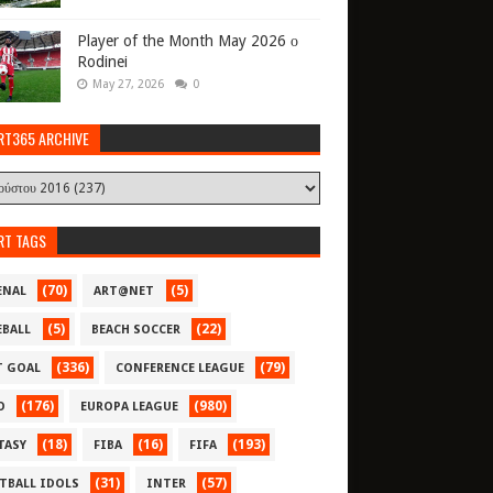
Player of the Month May 2026 ο
Rodinei
May 27, 2026
0
RT365 ARCHIVE
RT TAGS
(70)
(5)
ENAL
ART@NET
(5)
(22)
EBALL
BEACH SOCCER
(336)
(79)
T GOAL
CONFERENCE LEAGUE
(176)
(980)
O
EUROPA LEAGUE
(18)
(16)
(193)
TASY
FIBA
FIFA
(31)
(57)
TBALL IDOLS
INTER