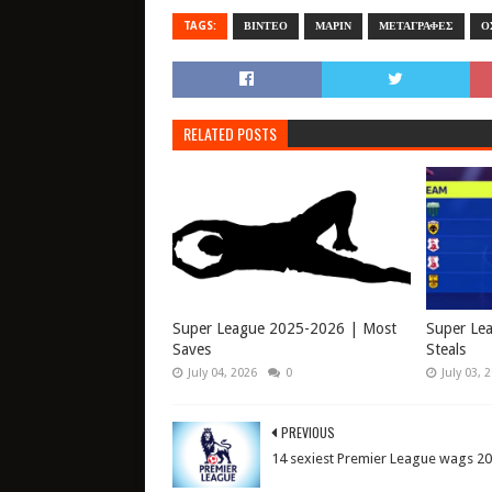
TAGS:
ΒΙΝΤΕΟ
ΜΑΡΙΝ
ΜΕΤΑΓΡΑΦΕΣ
Ο
RELATED POSTS
Super League 2025-2026 | Most
Super Le
Saves
Steals
July 04, 2026
0
July 03, 
PREVIOUS
14 sexiest Premier League wags 2