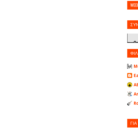
WEE
ΣΥ
ΦΙΛ
M
E
A
A
Ro
ΓΙΑ