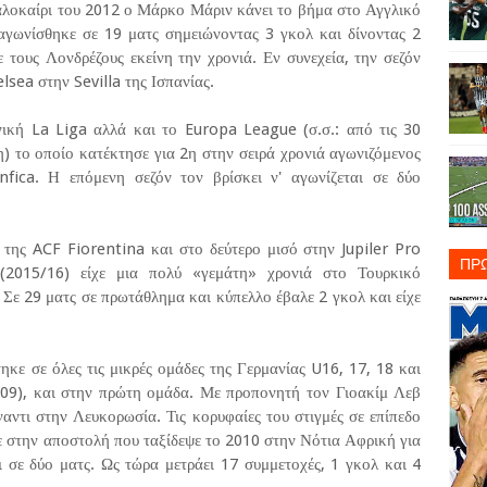
αλοκαίρι του 2012 ο Μάρκο Μάριν κάνει το βήμα στο Αγγλικό
αγωνίσθηκε σε 19 ματς σημειώνοντας 3 γκολ και δίνοντας 2
τους Λονδρέζους εκείνη την χρονιά. Εν συνεχεία, την σεζόν
sea στην Sevilla της Ισπανίας.
νική La Liga αλλά και το Europa League (σ.σ.: από τις 30
η) το οποίο κατέκτησε για 2η στην σειρά χρονιά αγωνιζόμενος
nfica. Η επόμενη σεζόν τον βρίσκει ν' αγωνίζεται σε δύο
της ACF Fiorentina και στο δεύτερο μισό στην Jupiler Pro
ΠΡ
2015/16) είχε μια πολύ «γεμάτη» χρονιά στο Τουρκικό
Σε 29 ματς σε πρωτάθλημα και κύπελλο έβαλε 2 γκολ και είχε
κε σε όλες τις μικρές ομάδες της Γερμανίας U16, 17, 18 και
09), και στην πρώτη ομάδα. Με προπονητή τον Γιοακίμ Λεβ
αντι στην Λευκορωσία. Τις κορυφαίες του στιγμές σε επίπεδο
ε στην αποστολή που ταξίδεψε το 2010 στην Νότια Αφρική για
ι σε δύο ματς. Ως τώρα μετράει 17 συμμετοχές, 1 γκολ και 4