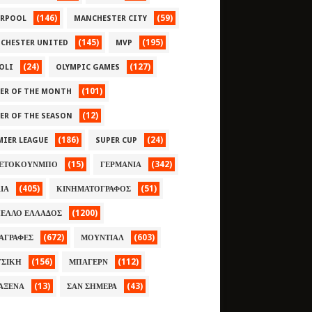
(146)
(59)
ERPOOL
MANCHESTER CITY
(145)
(195)
CHESTER UNITED
MVP
(24)
(127)
OLI
OLYMPIC GAMES
(101)
YER OF THE MONTH
(12)
YER OF THE SEASON
(186)
(24)
MIER LEAGUE
SUPER CUP
(15)
(342)
ΕΤΟΚΟΥΝΜΠΟ
ΓΕΡΜΑΝΙΑ
(405)
(51)
ΛΙΑ
ΚΙΝΗΜΑΤΟΓΡΑΦΟΣ
(1200)
ΕΛΛΟ ΕΛΛΑΔΟΣ
(672)
(603)
ΑΓΡΑΦΕΣ
ΜΟΥΝΤΙΑΛ
(156)
(112)
ΣΙΚΗ
ΜΠΑΓΕΡΝ
(13)
(43)
ΑΞΕΝΑ
ΣΑΝ ΣΗΜΕΡΑ