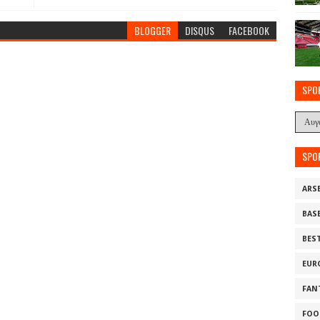
BLOGGER
DISQUS
FACEBOOK
SPO
SPO
ARS
BAS
BES
EUR
FAN
FOO