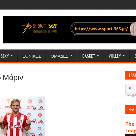
SEXY
ΕΘΝΙΚΕΣ
ΟΜΑΔΕΣ
BASKET
VOLLEY
ο Μάριν
TRA
FEA
The 
Lea