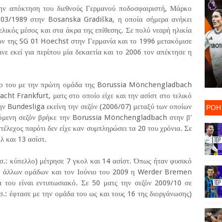
ν απόκτηση του διεθνούς Γερμανού ποδοσφαιριστή, Μάρκο
3/03/1989 στην Bosanska Gradiška, η οποία σήμερα ανήκει
ελικός μέσος και στα άκρα της επίθεσης. Σε πολύ νεαρή ηλικία
δων της SG 01 Hoechst στην Γερμανία και το 1996 μετακόμισε
νε εκεί για περίπου μία δεκαετία και το 2006 τον απέκτησε η
ύτο του με την πρώτη ομάδα της Borussia Mönchengladbach
cht Frankfurt, ματς στο οποίο είχε και την ασίστ στο τελικό
ΡΟΗ
ην Bundesliga εκείνη την σεζόν (2006/07) μεταξύ των οποίων
πόμενη σεζόν βρήκε την Borussia Mönchengladbach στην β'
τέλεχος παρότι δεν είχε καν συμπληρώσει τα 20 του χρόνια. Σε
λ και 13 ασίστ.
σ.: κύπελλο) μέτρησε 7 γκολ και 14 ασίστ. Όπως ήταν φυσικό
ον άλλων ομάδων και τον Ιούνιο του 2009 η Werder Bremen
ά του είναι εντυπωσιακό. Σε 50 ματς την σεζόν 2009/10 σε
.: έφτασε με την ομάδα του ως και τους 16 της διοργάνωσης)