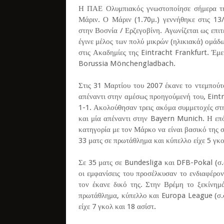
Η ΠΑΕ Ολυμπιακός γνωστοποίησε σήμερα τη
Μάριν. Ο Μάριν (1.70μ.) γεννήθηκε στις 1
στην Βοσνία / Ερζεγοβίνη. Αγωνίζεται ως επιτ
έγινε μέλος των πολύ μικρών (ηλικιακά) ομά
στις Ακαδημίες της Eintracht Frankfurt. Έμει
Borussia Mönchengladbach.
Στις 31 Μαρτίου του 2007 έκανε το ντεμπο
απέναντι στην αμέσως προηγούμενή του, Eintra
1-1. Ακολούθησαν τρεις ακόμα συμμετοχές στ
και μία απέναντι στην Bayern Munich. Η ε
κατηγορία με τον Μάρκο να είναι βασικό της σ
33 ματς σε πρωτάθλημα και κύπελλο είχε 5 γκο
Σε 35 ματς σε Bundesliga και DFB-Pokal (σ.
οι εμφανίσεις του προσέλκυσαν το ενδιαφέρ
τον έκανε δικό της. Στην Βρέμη το ξεκίνημ
πρωτάθλημα, κύπελλο και Europa League (σ.σ
είχε 7 γκολ και 18 ασίστ.