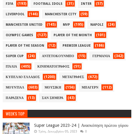
(193)
(31)
(57)
FIFA
FOOTBALL IDOLS
INTER
(146)
(59)
LIVERPOOL
MANCHESTER CITY
(145)
(195)
(24)
MANCHESTER UNITED
MVP
NAPOLI
(127)
(101)
OLYMPIC GAMES
PLAYER OF THE MONTH
(12)
(186)
PLAYER OF THE SEASON
PREMIER LEAGUE
(24)
(15)
(342)
SUPER CUP
ΑΝΤΕΤΟΚΟΥΝΜΠΟ
ΓΕΡΜΑΝΙΑ
(405)
(51)
ΙΤΑΛΙΑ
ΚΙΝΗΜΑΤΟΓΡΑΦΟΣ
(1200)
(672)
ΚΥΠΕΛΛΟ ΕΛΛΑΔΟΣ
ΜΕΤΑΓΡΑΦΕΣ
(603)
(156)
(112)
ΜΟΥΝΤΙΑΛ
ΜΟΥΣΙΚΗ
ΜΠΑΓΕΡΝ
(13)
(43)
ΠΑΡΑΞΕΝΑ
ΣΑΝ ΣΗΜΕΡΑ
WEEK'S TOP
Super League 2023-24 | Ανασκόπηση πρώτου γύρου
Τρίτη, Δεκεμβρίου 05, 2023
0