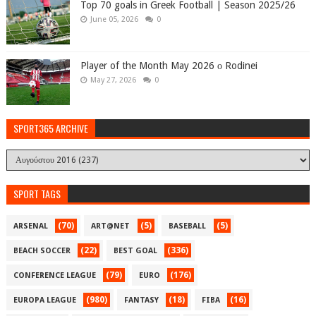
Top 70 goals in Greek Football | Season 2025/26
June 05, 2026
0
Player of the Month May 2026 ο Rodinei
May 27, 2026
0
SPORT365 ARCHIVE
SPORT TAGS
(70)
(5)
(5)
ARSENAL
ART@NET
BASEBALL
(22)
(336)
BEACH SOCCER
BEST GOAL
(79)
(176)
CONFERENCE LEAGUE
EURO
(980)
(18)
(16)
EUROPA LEAGUE
FANTASY
FIBA