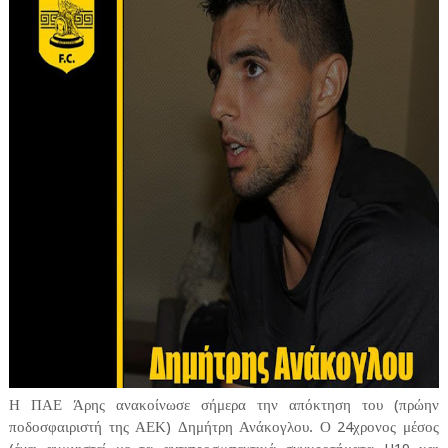
Η ΠΑΕ Άρης ανακοίνωσε σήμερα την απόκτηση του (πρώην
ποδοσφαιριστή της ΑΕΚ) Δημήτρη Ανάκογλου. Ο 24χρονος μέσος