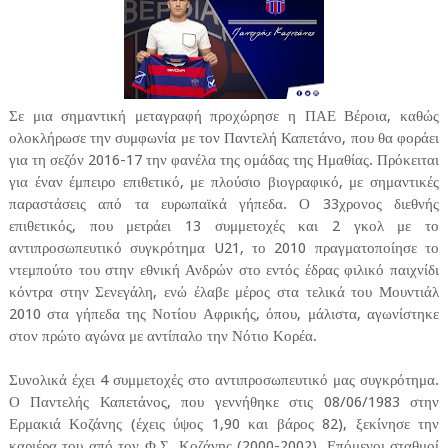
Σε μια σημαντική μεταγραφή προχώρησε η ΠΑΕ Βέροια, καθώς
ολοκλήρωσε την συμφωνία με τον Παντελή Καπετάνο, που θα φοράει
για τη σεζόν 2016-17 την φανέλα της ομάδας της Ημαθίας. Πρόκειται
για έναν έμπειρο επιθετικό, με πλούσιο βιογραφικό, με σημαντικές
παραστάσεις από τα ευρωπαϊκά γήπεδα. Ο 33χρονος διεθνής
επιθετικός, που μετράει 13 συμμετοχές και 2 γκολ με το
αντιπροσωπευτικό συγκρότημα U21, το 2010 πραγματοποίησε το
ντεμπούτο του στην εθνική Ανδρών στο εντός έδρας φιλικό παιχνίδι
κόντρα στην Σενεγάλη, ενώ έλαβε μέρος στα τελικά του Μουντιάλ
2010 στα γήπεδα της Νοτίου Αφρικής, όπου, μάλιστα, αγωνίστηκε
στον πρώτο αγώνα με αντίπαλο την Νότιο Κορέα.
Συνολικά έχει 4 συμμετοχές στο αντιπροσωπευτικό μας συγκρότημα.
Ο Παντελής Καπετάνος, που γεννήθηκε στις 08/06/1983 στην
Ερμακιά Κοζάνης (έχεις ύψος 1,90 και βάρος 82), ξεκίνησε την
καριέρα του από τον Φ.Σ. Κοζάνης (2000-2002). Επόμενοι σταθμοί