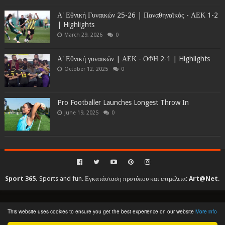
Α' Εθνική Γυναικών 25-26 | Παναθηναϊκός - ΑΕΚ 1-2
| Highlights
March 29, 2026
0
Α' Εθνική γυναικών | ΑΕΚ - ΟΦΗ 2-1 | Highlights
October 12, 2025
0
Pro Footballer Launches Longest Throw In
June 19, 2025
0
Sport 365.
Sports and fun. Εγκατάσταση προτύπου και επιμέλεια:
Art@Net
.
Copyright © 2010-2026. All rights reserved...
This website uses cookies to ensure you get the best experience on our website
More info
Created By
SoraTemplates
| Distributed By
Gooyaabi Templates