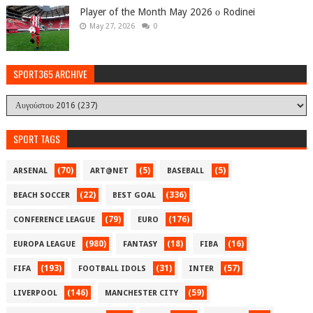
Player of the Month May 2026 ο Rodinei
May 27, 2026
0
SPORT365 ARCHIVE
SPORT TAGS
(70)
(5)
(5)
ARSENAL
ART@NET
BASEBALL
(22)
(336)
BEACH SOCCER
BEST GOAL
(79)
(176)
CONFERENCE LEAGUE
EURO
(980)
(18)
(16)
EUROPA LEAGUE
FANTASY
FIBA
(193)
(31)
(57)
FIFA
FOOTBALL IDOLS
INTER
(146)
(59)
LIVERPOOL
MANCHESTER CITY