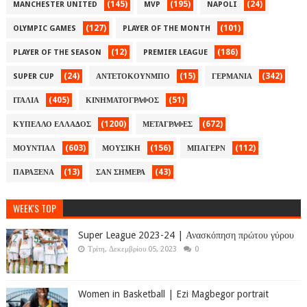
(145)
(195)
(24)
MANCHESTER UNITED
MVP
NAPOLI
(127)
(101)
OLYMPIC GAMES
PLAYER OF THE MONTH
(12)
(186)
PLAYER OF THE SEASON
PREMIER LEAGUE
(24)
(15)
(342)
SUPER CUP
ΑΝΤΕΤΟΚΟΥΝΜΠΟ
ΓΕΡΜΑΝΙΑ
(405)
(51)
ΙΤΑΛΙΑ
ΚΙΝΗΜΑΤΟΓΡΑΦΟΣ
(1200)
(672)
ΚΥΠΕΛΛΟ ΕΛΛΑΔΟΣ
ΜΕΤΑΓΡΑΦΕΣ
(603)
(156)
(112)
ΜΟΥΝΤΙΑΛ
ΜΟΥΣΙΚΗ
ΜΠΑΓΕΡΝ
(13)
(43)
ΠΑΡΑΞΕΝΑ
ΣΑΝ ΣΗΜΕΡΑ
WEEK'S TOP
Super League 2023-24 | Ανασκόπηση πρώτου γύρου
Τρίτη, Δεκεμβρίου 05, 2023
0
Women in Basketball | Ezi Magbegor portrait