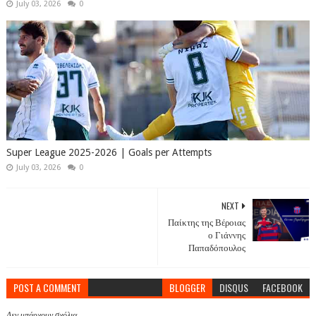
July 03, 2026
0
Super League 2025-2026 | Goals per Attempts
July 03, 2026
0
NEXT
Παίκτης της Βέροιας
ο Γιάννης
Παπαδόπουλος
POST A COMMENT
BLOGGER
DISQUS
FACEBOOK
Δεν υπάρχουν σχόλια