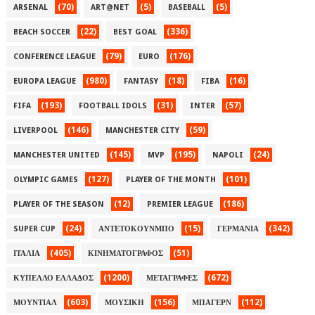
(70)
(5)
(5)
ARSENAL
ART@NET
BASEBALL
(22)
(336)
BEACH SOCCER
BEST GOAL
(79)
(176)
CONFERENCE LEAGUE
EURO
(980)
(18)
(16)
EUROPA LEAGUE
FANTASY
FIBA
(193)
(31)
(57)
FIFA
FOOTBALL IDOLS
INTER
(146)
(59)
LIVERPOOL
MANCHESTER CITY
(145)
(195)
(24)
MANCHESTER UNITED
MVP
NAPOLI
(127)
(101)
OLYMPIC GAMES
PLAYER OF THE MONTH
(12)
(186)
PLAYER OF THE SEASON
PREMIER LEAGUE
(24)
(15)
(342)
SUPER CUP
ΑΝΤΕΤΟΚΟΥΝΜΠΟ
ΓΕΡΜΑΝΙΑ
(405)
(51)
ΙΤΑΛΙΑ
ΚΙΝΗΜΑΤΟΓΡΑΦΟΣ
(1200)
(672)
ΚΥΠΕΛΛΟ ΕΛΛΑΔΟΣ
ΜΕΤΑΓΡΑΦΕΣ
(603)
(156)
(112)
ΜΟΥΝΤΙΑΛ
ΜΟΥΣΙΚΗ
ΜΠΑΓΕΡΝ