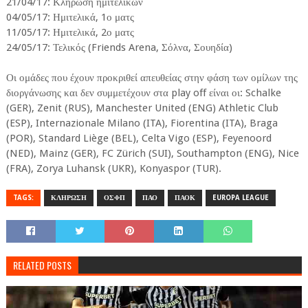
21/04/17: Κλήρωση ημιτελικών
04/05/17: Ημιτελικά, 1ο ματς
11/05/17: Ημιτελικά, 2ο ματς
24/05/17: Τελικός (Friends Arena, Σόλνα, Σουηδία)
Οι ομάδες που έχουν προκριθεί απευθείας στην φάση των ομίλων της
διοργάνωσης και δεν συμμετέχουν στα play off είναι οι: Schalke
(GER), Zenit (RUS), Manchester United (ENG) Athletic Club
(ESP), Internazionale Milano (ITA), Fiorentina (ITA), Braga
(POR), Standard Liège (BEL), Celta Vigo (ESP), Feyenoord
(NED), Mainz (GER), FC Zürich (SUI), Southampton (ENG), Nice
(FRA), Zorya Luhansk (UKR), Konyaspor (TUR).
TAGS:
ΚΛΗΡΩΣΗ
ΟΣΦΠ
ΠΑΟ
ΠΑΟΚ
EUROPA LEAGUE
RELATED POSTS