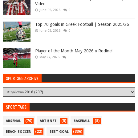
Video
June 05, 2026
0
Top 70 goals in Greek Football | Season 2025/26
June 05, 2026
0
Player of the Month May 2026 ο Rodinei
May 27, 2026
0
SPORT365 ARCHIVE
SPORT TAGS
(70)
(5)
(5)
ARSENAL
ART@NET
BASEBALL
(22)
(336)
BEACH SOCCER
BEST GOAL