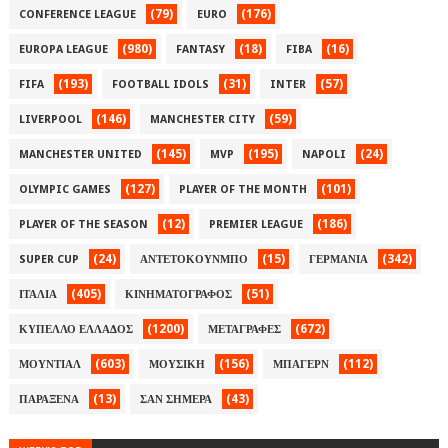
(79)
(176)
CONFERENCE LEAGUE
EURO
(980)
(18)
(16)
EUROPA LEAGUE
FANTASY
FIBA
(193)
(31)
(57)
FIFA
FOOTBALL IDOLS
INTER
(146)
(59)
LIVERPOOL
MANCHESTER CITY
(145)
(195)
(24)
MANCHESTER UNITED
MVP
NAPOLI
(127)
(101)
OLYMPIC GAMES
PLAYER OF THE MONTH
(12)
(186)
PLAYER OF THE SEASON
PREMIER LEAGUE
(24)
(15)
(342)
SUPER CUP
ΑΝΤΕΤΟΚΟΥΝΜΠΟ
ΓΕΡΜΑΝΙΑ
(405)
(51)
ΙΤΑΛΙΑ
ΚΙΝΗΜΑΤΟΓΡΑΦΟΣ
(1200)
(672)
ΚΥΠΕΛΛΟ ΕΛΛΑΔΟΣ
ΜΕΤΑΓΡΑΦΕΣ
(603)
(156)
(112)
ΜΟΥΝΤΙΑΛ
ΜΟΥΣΙΚΗ
ΜΠΑΓΕΡΝ
(13)
(43)
ΠΑΡΑΞΕΝΑ
ΣΑΝ ΣΗΜΕΡΑ