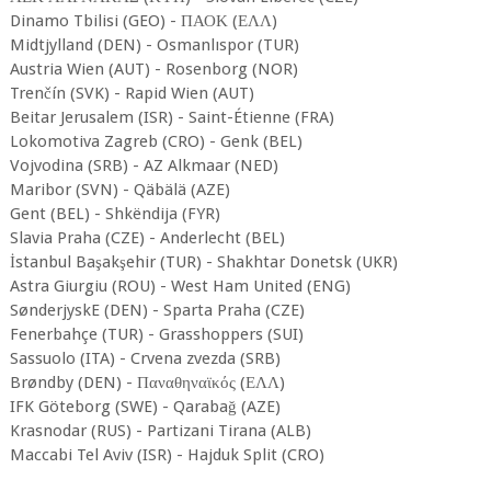
Dinamo Tbilisi (GEO) - ΠΑΟΚ (ΕΛΛ)
Midtjylland (DEN) - Osmanlıspor (TUR)
Austria Wien (AUT) - Rosenborg (NOR)
Trenčín (SVK) - Rapid Wien (AUT)
Beitar Jerusalem (ISR) - Saint-Étienne (FRA)
Lokomotiva Zagreb (CRO) - Genk (BEL)
Vojvodina (SRB) - AZ Alkmaar (NED)
Maribor (SVN) - Qäbälä (AZE)
Gent (BEL) - Shkëndija (FYR)
Slavia Praha (CZE) - Anderlecht (BEL)
İstanbul Başakşehir (TUR) - Shakhtar Donetsk (UKR)
Astra Giurgiu (ROU) - West Ham United (ENG)
SønderjyskE (DEN) - Sparta Praha (CZE)
Fenerbahçe (TUR) - Grasshoppers (SUI)
Sassuolo (ITA) - Crvena zvezda (SRB)
Brøndby (DEN) - Παναθηναϊκός (ΕΛΛ)
IFK Göteborg (SWE) - Qarabağ (AZE)
Krasnodar (RUS) - Partizani Tirana (ALB)
Maccabi Tel Aviv (ISR) - Hajduk Split (CRO)