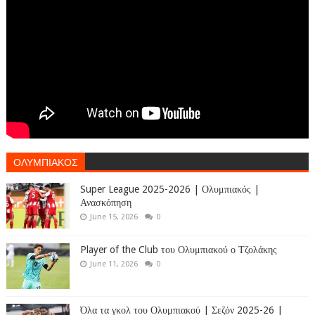
ΟΛΥΜΠΙΑΚΟΣ
Super League 2025-2026 | Ολυμπιακός |
Ανασκόπηση
June 15, 2026
0
Player of the Club του Ολυμπιακού ο Τζολάκης
June 11, 2026
0
Όλα τα γκολ του Ολυμπιακού | Σεζόν 2025-26 |