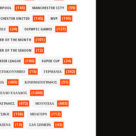
(146)
(59)
ERPOOL
MANCHESTER CITY
(145)
(195)
CHESTER UNITED
MVP
(24)
(127)
OLI
OLYMPIC GAMES
(101)
YER OF THE MONTH
(12)
YER OF THE SEASON
(186)
(24)
MIER LEAGUE
SUPER CUP
(15)
(342)
ΕΤΟΚΟΥΝΜΠΟ
ΓΕΡΜΑΝΙΑ
(405)
(51)
ΛΙΑ
ΚΙΝΗΜΑΤΟΓΡΑΦΟΣ
(1200)
ΕΛΛΟ ΕΛΛΑΔΟΣ
(672)
(603)
ΑΓΡΑΦΕΣ
ΜΟΥΝΤΙΑΛ
(156)
(112)
ΣΙΚΗ
ΜΠΑΓΕΡΝ
(13)
(43)
ΑΞΕΝΑ
ΣΑΝ ΣΗΜΕΡΑ