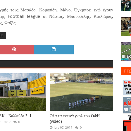
ιγμής τους Μασάδο, Κομεσίδη, Μάνο, Όγκμποε, ενώ έχουν
της Football league οι Νάστος, Μπουρσέλης, Κοιλιάρας,
ς, Φαζός.
UE
ΠΡ
ΕΚ - Καλλιθέα 3-1
Όλα τα φετινά γκολ του ΟΦΗ
(video)
1, 2017
0
July 07, 2017
0