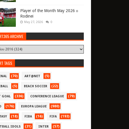
Player of the Month May 2026 ο
Rodinei
May 27, 2026
0
RT365 ARCHIVE
RT TAGS
(70)
(5)
ENAL
ART@NET
(5)
(22)
EBALL
BEACH SOCCER
(336)
(79)
T GOAL
CONFERENCE LEAGUE
(176)
(980)
O
EUROPA LEAGUE
(18)
(16)
(193)
TASY
FIBA
FIFA
(31)
(57)
TBALL IDOLS
INTER