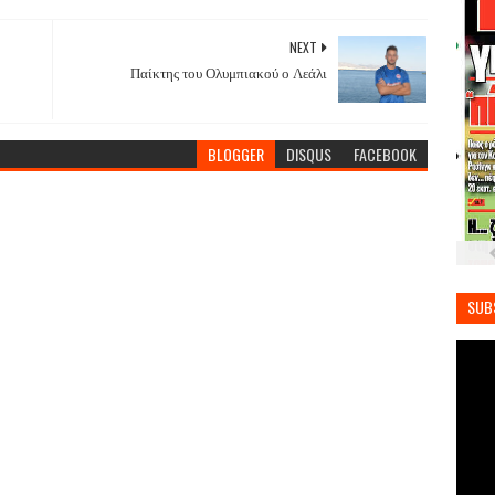
NEXT
Παίκτης του Ολυμπιακού ο Λεάλι
BLOGGER
DISQUS
FACEBOOK
SUB