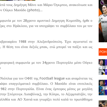
ετά τους Δημήτρη Μάνο και Μάριο Όγκμποε, ανακοίνωσε και
τον Ούγκο Μασάδο (photo)...
μφωνία με τον 28χρονο αμυντικό Δημητρη Κομεσίδη, ήρθε ο
ρες στο Ηράκλειο, για να υπογράψει το συμβόλαιο του με τον
εβρουαρίου 1988 στην Αλεξανδρούπολη. Έχει αγωνιστεί σε
Η θέση του είναι δεξιός μπακ, ενώ μπορεί να παίξει και ως
ΡΟΗ
οφορική συμφωνία με τον 34χρονο Πορτογάλο μέσο Ούγκο
»
 Νιόπλια για τον ΟΦΗ της Football league και αναμένεται τις
ράψει επαγγελματικό συμβόλαιο. Ο Μασάδο είναι επιτελικός
982 στην Πορτογαλία. Είναι ένας έμπειρος μέσος με μεγάλη
στην Σπόρτινγκ Λισαβόνας), την Κύπρο, το Αζερμπαϊτζάν, την
Καλλιθέα και ΑΟ Χανιά και γνωρίζει πολύ καλά το πρωτάθλημα