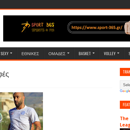
SEXY
ΕΘΝΙΚΕΣ
ΟΜΑΔΕΣ
BASKET
VOLLEY
φές
TRA
FEA
The 
Lea