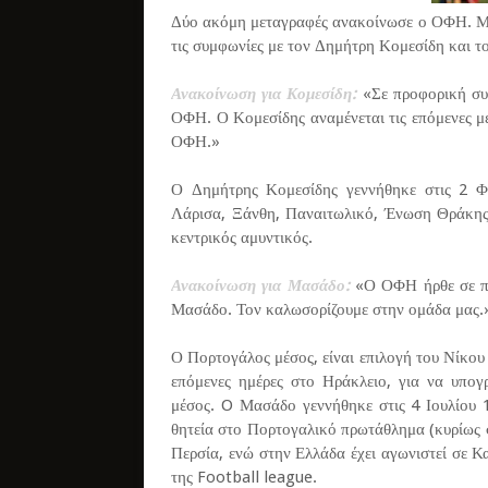
Δύο ακόμη μεταγραφές ανακοίνωσε ο ΟΦΗ. Μ
τις συμφωνίες με τον Δημήτρη Κομεσίδη και 
Ανακοίνωση για Κομεσίδη:
«Σε προφορική συ
ΟΦΗ. Ο Κομεσίδης αναμένεται τις επόμενες μέ
ΟΦΗ.»
Ο Δημήτρης Κομεσίδης γεννήθηκε στις 2 Φ
Λάρισα, Ξάνθη, Παναιτωλικό, Ένωση Θράκης. 
κεντρικός αμυντικός.
Ανακοίνωση για Μασάδο:
«Ο ΟΦΗ ήρθε σε πρ
Μασάδο. Τον καλωσορίζουμε στην ομάδα μας.
Ο Πορτογάλος μέσος, είναι επιλογή του Νίκου
επόμενες ημέρες στο Ηράκλειο, για να υπογ
μέσος. O Μασάδο γεννήθηκε στις 4 Ιουλίου 1
θητεία στο Πορτογαλικό πρωτάθλημα (κυρίως 
Περσία, ενώ στην Ελλάδα έχει αγωνιστεί σε 
της Football league.