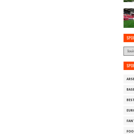
SPO
SPO
ARS
BAS
BES
EUR
FAN
FOO