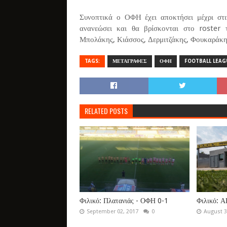
Συνοπτικά ο ΟΦΗ έχει αποκτήσει μέχρι στ
ανανεώσει και θα βρίσκονται στο roster 
Μπολάκης, Κιάσσος, Δερμιτζάκης, Φουκαράκη
TAGS:
ΜΕΤΑΓΡΑΦΕΣ
ΟΦΗ
FOOTBALL LEAG
RELATED POSTS
Φιλικό: Πλατανιάς - ΟΦΗ 0-1
Φιλικό: Α
September 02, 2017
0
August 3