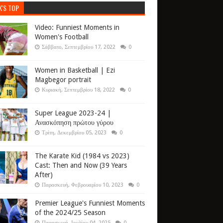
K'S TOP
Video: Funniest Moments in
Women's Football
Σάββατο, Σεπτεμβρίου 17, 2022
0
Women in Basketball | Ezi
Magbegor portrait
Κυριακή, Σεπτεμβρίου 18, 2022
0
Super League 2023-24 |
Ανασκόπηση πρώτου γύρου
Τρίτη, Δεκεμβρίου 05, 2023
0
The Karate Kid (1984 vs 2023)
Cast: Then and Now (39 Years
After)
Παρασκευή, Φεβρουαρίου 10, 2023
0
Premier League's Funniest Moments
of the 2024/25 Season
Παρασκευή, Ιουλίου 04, 2025
0