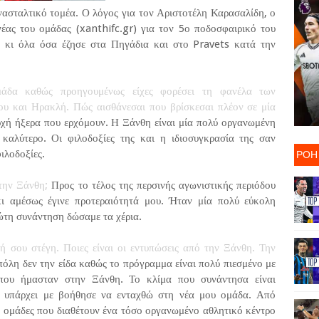
νασταλτικό τομέα. Ο λόγος για τον Αριστοτέλη Καρασαλίδη, ο
νέας του ομάδας (xanthifc.gr) για τον 5ο ποδοσφαιρικό του
ις κι όλα όσα έζησε στα Πηγάδια και στο Pravets κατά την
άδα καθώς προηγουμένως είχες φορέσει τη φανέλα των
υ και Ηρακλή. Πώς αισθάνεσαι που βρίσκεσαι πλέον σε μία
χή ήξερα που ερχόμουν. Η Ξάνθη είναι μία πολύ οργανωμένη
καλύτερο. Οι φιλοδοξίες της και η ιδιοσυγκρασία της σαν
ΡΟΗ
ιλοδοξίες.
την Ξάνθη;
Προς το τέλος της περσινής αγωνιστικής περιόδου
ι αμέσως έγινε προτεραιότητά μου. Ήταν μία πολύ εύκολη
ρώτη συνάντηση δώσαμε τα χέρια.
ή σου στέγη. Ποιες είναι οι εντυπώσεις από την Ξάνθη. Την
πόλη δεν την είδα καθώς το πρόγραμμα είναι πολύ πιεσμένο με
 που ήμασταν στην Ξάνθη. Το κλίμα που συνάντησα είναι
υ υπάρχει με βοήθησε να ενταχθώ στη νέα μου ομάδα. Από
ες ομάδες που διαθέτουν ένα τόσο οργανωμένο αθλητικό κέντρο