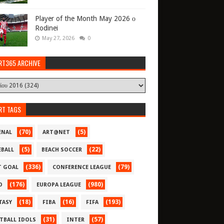
Player of the Month May 2026 ο
Rodinei
May 27, 2026
0
RT365 ARCHIVE
RT TAGS
(70)
(5)
ENAL
ART@NET
(5)
(22)
EBALL
BEACH SOCCER
(336)
(79)
T GOAL
CONFERENCE LEAGUE
(176)
(980)
O
EUROPA LEAGUE
(18)
(16)
(193)
TASY
FIBA
FIFA
(31)
(57)
TBALL IDOLS
INTER