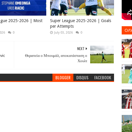
ague 2025-2026 | Most
Super League 2025-2026 | Goals
per Attempts
ΟΛ
2026
0
July 03, 2026
0
NEXT
evic
Θεραπεία ο Μπουμάλ, αποκατάσταση ο
Χουλτ
BLOGGER
DISQUS
FACEBOOK