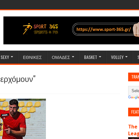
SEXY
ΕΘΝΙΚΕΣ
ΟΜΑΔΕΣ
BASKET
VOLLEY
 ερχόμουν"
TRA
FEA
The 
Lea