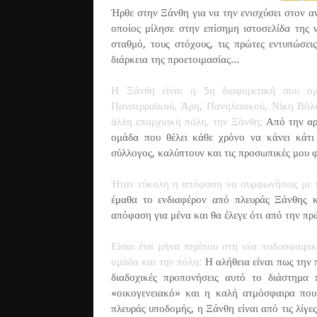
Ήρθε στην Ξάνθη για να την ενισχύσει στον α
οποίος μίλησε στην επίσημη ιστοσελίδα της 
σταθμό, τους στόχους, τις πρώτες εντυπώσε
διάρκεια της προετοιμασίας...
Η Ξάνθη είναι η 5η διαφορετική σου ομ
Πανσερραϊκού, Άρη, Πανηλειακού, Νίκη Βόλο
άλλη επαρχιακή πόλη, την Ξάνθη;
Από την αρ
ομάδα που θέλει κάθε χρόνο να κάνει κάτι 
σύλλογος, καλύπτουν και τις προσωπικές μου φ
Ήταν εύκολη η απόφαση να συμφωνήσεις με 
έμαθα το ενδιαφέρον από πλευράς Ξάνθης κ
απόφαση για μένα και θα έλεγε ότι από την π
Είσαι ένα μήνα περίπου στη νέα ποδοσφαιρικ
ομάδα και την πόλη:
Η αλήθεια είναι πως την 
διαδοχικές προπονήσεις αυτό το διάστημα
«οικογενειακό» και η καλή ατμόσφαιρα πο
πλευράς υποδομής, η Ξάνθη είναι από τις λίγ