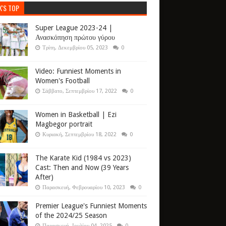
K'S TOP
Super League 2023-24 |
Ανασκόπηση πρώτου γύρου
Τρίτη, Δεκεμβρίου 05, 2023
0
Video: Funniest Moments in
Women's Football
Σάββατο, Σεπτεμβρίου 17, 2022
0
Women in Basketball | Ezi
Magbegor portrait
Κυριακή, Σεπτεμβρίου 18, 2022
0
The Karate Kid (1984 vs 2023)
Cast: Then and Now (39 Years
After)
Παρασκευή, Φεβρουαρίου 10, 2023
0
Premier League's Funniest Moments
of the 2024/25 Season
Παρασκευή, Ιουλίου 04, 2025
0