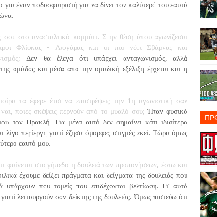
ο για έναν ποδοσφαιριστή για να δίνει τον καλύτερό του εαυτό
γώνα.
ς σου στο ανασταλτικό κομμάτι. Στην θέση όπου αγωνίζεσαι
ειροι Φλίσκας - Λισγάρας και οι πιο νέοι Σβάρνας και
ισμός;
Δεν θα έλεγα ότι υπάρχει ανταγωνισμός, αλλά
της ομάδας και μέσα από την ομαδική εξέλιξη έρχεται και η
ίρα τα έφερε έτσι να επιστρέψεις την 1η αγωνιστική σαν
 ναι, ποιες σκέψεις περνούν από το μυαλό σου;
Ήταν φυσικό
ΠΡ
υ τον Ηρακλή. Για μένα αυτό δεν σημαίνει κάτι ιδιαίτερο
ι λίγο περίεργη γιατί έζησα όμορφες στιγμές εκεί. Τώρα όμως
λύτερο εαυτό μου.
ότι φαίνεται στο γήπεδο η δουλειά των προπονήσεων, έστω και
ιλικά έχουμε δείξει πράγματα και δείγματα της δουλειάς που
ά υπάρχουν που τομείς που επιδέχονται βελτίωση. Γι’ αυτό
γιατί λειτουργούν σαν δείκτης της δουλειάς. Όμως πιστεύω ότι