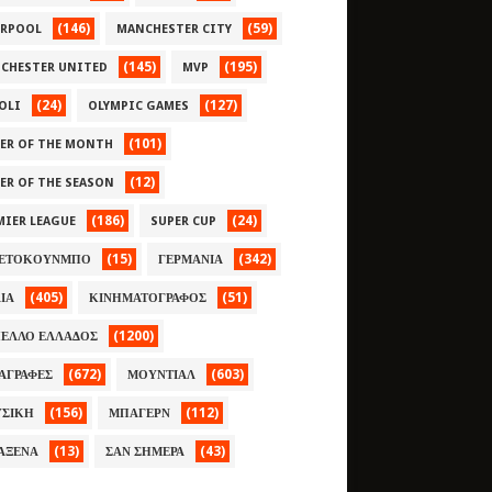
(146)
(59)
ERPOOL
MANCHESTER CITY
(145)
(195)
CHESTER UNITED
MVP
(24)
(127)
OLI
OLYMPIC GAMES
(101)
YER OF THE MONTH
(12)
YER OF THE SEASON
(186)
(24)
MIER LEAGUE
SUPER CUP
(15)
(342)
ΕΤΟΚΟΥΝΜΠΟ
ΓΕΡΜΑΝΙΑ
(405)
(51)
ΛΙΑ
ΚΙΝΗΜΑΤΟΓΡΑΦΟΣ
(1200)
ΕΛΛΟ ΕΛΛΑΔΟΣ
(672)
(603)
ΑΓΡΑΦΕΣ
ΜΟΥΝΤΙΑΛ
(156)
(112)
ΣΙΚΗ
ΜΠΑΓΕΡΝ
(13)
(43)
ΑΞΕΝΑ
ΣΑΝ ΣΗΜΕΡΑ