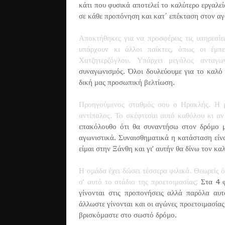
κάτι που φυσικά αποτελεί το καλύτερο εργαλεί
σε κάθε προπόνηση και κατ΄ επέκταση στον α
Αποκτήθηκες για να προσφέρεις τις υπηρεσίε
υπάρχουν κι άλλοι παίκτες, όπως οι έμπ
Χατζητερζόγλου. Υπάρχει μεγάλος ανταγων
συναγωνισμός. Όλοι δουλεύουμε για το καλό 
δική μας προσωπική βελτίωση.
Προηγούμενος σταθμός σου ο Ηρακλής. Η μο
αντίπαλος. Το σκέφτεσαι αυτό καθόλου κι αν
επακόλουθο ότι θα συναντήσω στον δρόμο μο
αγωνιστικά. Συναισθηματικά η κατάσταση είνα
είμαι στην Ξάνθη και γι’ αυτήν θα δίνω τον κα
Η ομάδα έχει δώσει τέσσερα φιλικά. Θεωρείς 
σ’ αυτό το στάδιο της προετοιμασίας;
Στα 4 φ
γίνονται στις προπονήσεις αλλά παρόλα αυτ
άλλωστε γίνονται και οι αγώνες προετοιμασίας 
βρισκόμαστε στο σωστό δρόμο.