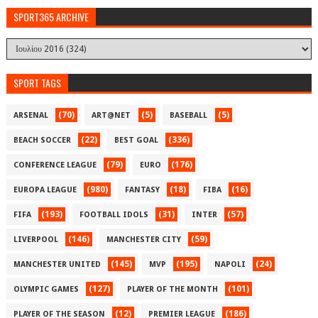
SPORT365 ARCHIVE
SPORT TAGS
(70)
(5)
(5)
ARSENAL
ART@NET
BASEBALL
(22)
(336)
BEACH SOCCER
BEST GOAL
(79)
(176)
CONFERENCE LEAGUE
EURO
(980)
(18)
(16)
EUROPA LEAGUE
FANTASY
FIBA
(193)
(31)
(57)
FIFA
FOOTBALL IDOLS
INTER
(146)
(59)
LIVERPOOL
MANCHESTER CITY
(145)
(195)
(24)
MANCHESTER UNITED
MVP
NAPOLI
(127)
(101)
OLYMPIC GAMES
PLAYER OF THE MONTH
(12)
(186)
PLAYER OF THE SEASON
PREMIER LEAGUE