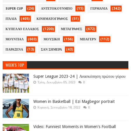
(24)
(15)
(342)
SUPER CUP
ΑΝΤΕΤΟΚΟΥΝΜΠΟ
ΓΕΡΜΑΝΙΑ
(405)
(51)
ΙΤΑΛΙΑ
ΚΙΝΗΜΑΤΟΓΡΑΦΟΣ
(1200)
(672)
ΚΥΠΕΛΛΟ ΕΛΛΑΔΟΣ
ΜΕΤΑΓΡΑΦΕΣ
(603)
(156)
(112)
ΜΟΥΝΤΙΑΛ
ΜΟΥΣΙΚΗ
ΜΠΑΓΕΡΝ
(13)
(43)
ΠΑΡΑΞΕΝΑ
ΣΑΝ ΣΗΜΕΡΑ
WEEK'S TOP
Super League 2023-24 | Ανασκόπηση πρώτου γύρου
Τρίτη, Δεκεμβρίου 05, 2023
0
Women in Basketball | Ezi Magbegor portrait
Κυριακή, Σεπτεμβρίου 18, 2022
0
Video: Funniest Moments in Women's Football