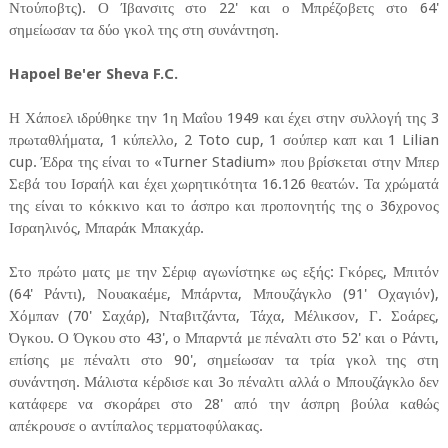
Ντούποβτς). Ο Ίβανσιτς στο 22' και ο Μπρέζοβετς στο 64'
σημείωσαν τα δύο γκολ της στη συνάντηση.
Hapoel Be'er Sheva F.C.
Η Χάποελ ιδρύθηκε την 1η Μαΐου 1949 και έχει στην συλλογή της 3
πρωταθλήματα, 1 κύπελλο, 2 Toto cup, 1 σούπερ καπ και 1 Lilian
cup. Έδρα της είναι το «Turner Stadium» που βρίσκεται στην Μπερ
Σεβά του Ισραήλ και έχει χωρητικότητα 16.126 θεατών. Τα χρώματά
της είναι το κόκκινο και το άσπρο και προπονητής της ο 36χρονος
Ισραηλινός, Μπαράκ Μπακχάρ.
Στο πρώτο ματς με την Σέριφ αγωνίστηκε ως εξής: Γκόρες, Μπιτόν
(64' Ράντι), Νουακαέμε, Μπάρντα, Μπουζάγκλο (91' Οχαγιόν),
Χόμπαν (70' Σαχάρ), Νταβιτζάντα, Τάχα, Μέλικσον, Γ. Σοάρες,
Όγκου. Ο Όγκου στο 43', ο Μπαρντά με πέναλτι στο 52' και ο Ράντι,
επίσης με πέναλτι στο 90', σημείωσαν τα τρία γκολ της στη
συνάντηση. Μάλιστα κέρδισε και 3ο πέναλτι αλλά ο Μπουζάγκλο δεν
κατάφερε να σκοράρει στο 28' από την άσπρη βούλα καθώς
απέκρουσε ο αντίπαλος τερματοφύλακας.