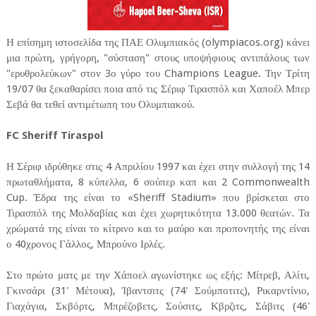
Η επίσημη ιστοσελίδα της ΠΑΕ Ολυμπιακός (olympiacos.org) κάνει
μια πρώτη, γρήγορη, "σύσταση" στους υποψήφιους αντιπάλους των
"ερυθρολεύκων" στον 3ο γύρο του Champions League. Την Τρίτη
19/07 θα ξεκαθαρίσει ποια από τις Σέριφ Τιρασπόλ και Χαποέλ Μπερ
Σεβά θα τεθεί αντιμέτωπη του Ολυμπιακού.
FC Sheriff Tiraspol
Η Σέριφ ιδρύθηκε στις 4 Απριλίου 1997 και έχει στην συλλογή της 14
πρωταθλήματα, 8 κύπελλα, 6 σούπερ καπ και 2 Commonwealth
Cup. Έδρα της είναι το «Sheriff Stadium» που βρίσκεται στο
Τιρασπόλ της Μολδαβίας και έχει χωρητικότητα 13.000 θεατών. Τα
χρώματά της είναι το κίτρινο και το μαύρο και προπονητής της είναι
ο 40χρονος Γάλλος, Μπρούνο Ιρλές.
Στο πρώτο ματς με την Χάποελ αγωνίστηκε ως εξής: Μίτρεβ, Αλίτι,
Γκινσάρι (31' Μέτουα), Ίβαντσιτς (74' Σούμποτιτς), Ρικαρντίνιο,
Γιαχάγια, Σκβόρτς, Μπρέζοβετς, Σούσιτς, Κβρζιτς, Σάβιτς (46'