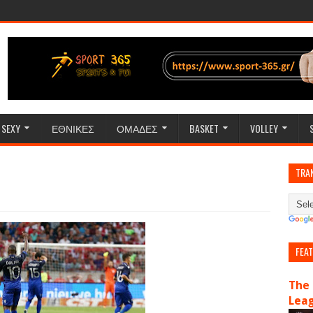
SEXY
ΕΘΝΙΚΕΣ
ΟΜΑΔΕΣ
BASKET
VOLLEY
TRA
FEA
The 
Lea