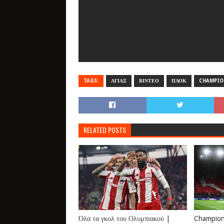
TAGS:
ΑΓΙΑΞ
ΒΙΝΤΕΟ
ΠΑΟΚ
CHAMPIO
RELATED POSTS
Όλα τα γκολ του Ολυμπιακού |
Champions