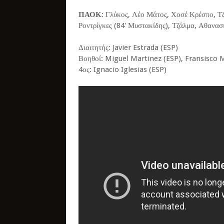
ΠΑΟΚ
: Γλύκος, Λέο Μάτος, Χοσέ Κρέσπο, Τζα
Ροντρίγκες (84' Μυστακίδης), Τζάλμα, Αθανασ
Διαιτητής: Javier Estrada (ESP)
Βοηθοί: Miguel Martinez (ESP), Fransisco 
4ος: Ignacio Iglesias (ESP)