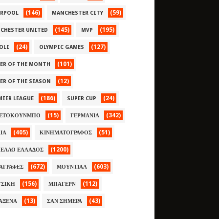
(146)
(59)
ERPOOL
MANCHESTER CITY
(145)
(195)
CHESTER UNITED
MVP
(24)
(127)
OLI
OLYMPIC GAMES
(101)
YER OF THE MONTH
(12)
YER OF THE SEASON
(186)
(24)
MIER LEAGUE
SUPER CUP
(15)
(342)
ΕΤΟΚΟΥΝΜΠΟ
ΓΕΡΜΑΝΙΑ
(405)
(51)
ΛΙΑ
ΚΙΝΗΜΑΤΟΓΡΑΦΟΣ
(1200)
ΕΛΛΟ ΕΛΛΑΔΟΣ
(672)
(603)
ΑΓΡΑΦΕΣ
ΜΟΥΝΤΙΑΛ
(156)
(112)
ΣΙΚΗ
ΜΠΑΓΕΡΝ
(13)
(43)
ΑΞΕΝΑ
ΣΑΝ ΣΗΜΕΡΑ