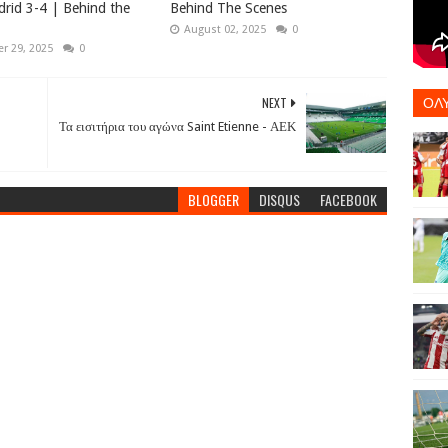
drid 3-4 | Behind the
Behind The Scenes
August 02, 2025
0
r 29, 2025
0
ΟΛ
NEXT
Τα εισιτήρια του αγώνα Saint Etienne - ΑΕΚ
BLOGGER
DISQUS
FACEBOOK