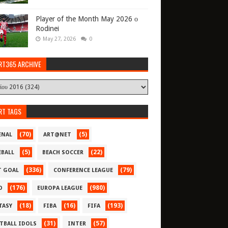
Player of the Month May 2026 ο
Rodinei
May 27, 2026
0
RT365 ARCHIVE
RT TAGS
(70)
(5)
ENAL
ART@NET
(5)
(22)
EBALL
BEACH SOCCER
(336)
(79)
T GOAL
CONFERENCE LEAGUE
(176)
(980)
O
EUROPA LEAGUE
(18)
(16)
(193)
TASY
FIBA
FIFA
(31)
(57)
TBALL IDOLS
INTER