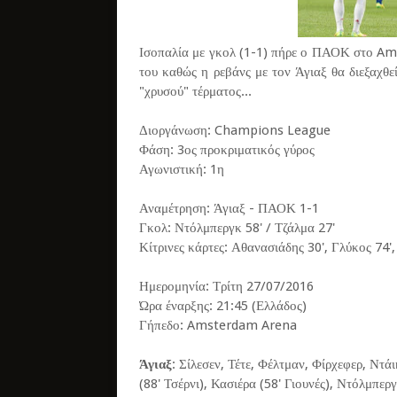
Ισοπαλία με γκολ (1-1) πήρε ο ΠΑΟΚ στο Ams
του καθώς η ρεβάνς με τον Άγιαξ θα διεξαχθ
"χρυσού" τέρματος...
Διοργάνωση: Champions League
Φάση: 3ος προκριματικός γύρος
Αγωνιστική: 1η
Αναμέτρηση: Άγιαξ - ΠΑΟΚ 1-1
Γκολ: Ντόλμπεργκ 58' / Τζάλμα 27'
Κίτρινες κάρτες: Αθανασιάδης 30', Γλύκος 74'
Ημερομηνία: Τρίτη 27/07/2016
Ώρα έναρξης: 21:45 (Ελλάδος)
Γήπεδο: Amsterdam Arena
Άγιαξ
: Σίλεσεν, Τέτε, Φέλτμαν, Φίρχεφερ, Ντά
(88' Τσέρνι), Κασιέρα (58' Γιουνές), Ντόλμπεργ