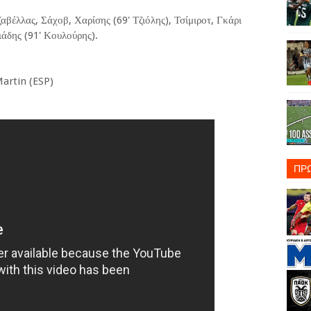
βέλλας, Σάχοβ, Χαρίσης (69' Τζιόλης), Τσίμιροτ, Γκάρι
ιάδης (91' Κουλούρης).
Martin (ESP)
ΠΡ