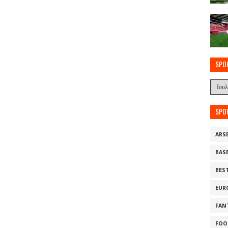
SPO
SPO
ARS
BAS
BES
EUR
FAN
FOO