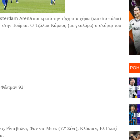
terdam Arena και κρατά την τύχη στα χέρια (και στα πόδια)
εί στην Τούμπα. Ο Τζάλμα Κάμπος (με γκολάρα) ο σκόρερ του
ΡΟΗ
, Φέλτμαν 93'
ικς, Ρίντεβαλντ, Φαν ντε Μπεκ (77' Σένε), Κλάασεν, Ελ Γκαζί
κ.