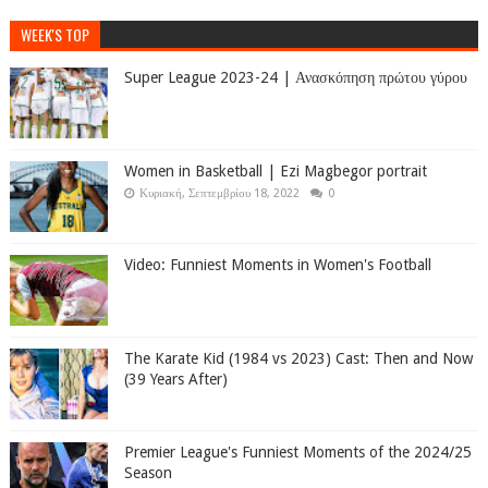
WEEK'S TOP
Super League 2023-24 | Ανασκόπηση πρώτου γύρου
Women in Basketball | Ezi Magbegor portrait
Κυριακή, Σεπτεμβρίου 18, 2022
0
Video: Funniest Moments in Women's Football
The Karate Kid (1984 vs 2023) Cast: Then and Now
(39 Years After)
Premier League's Funniest Moments of the 2024/25
Season