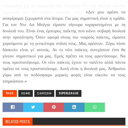
-Ερωτηθείς για το ντεμπούτο του Αλμπέρτο Ντε Λα Μπέγια και την
εμφάνιση των πιο νεαρών παικτών, είπε:
«Δεν μου αρέσει να
αναφέρομαι ξεχωριστά στα άτομα. Για μας σημαντική είναι η ομάδα.
Για τον Ντε Λα Μπέγια είμαστε σίγουρα ευχαριστημένοι με τη
δουλειά του. Είναι ένας έμπειρος παίκτης που κάνει σοβαρή δουλειά
στην προπόνηση. Όσον αφορά στους πιο νεαρούς παίκτες, είμαστε
χαρούμενοι με τη γενικότερη στάση τους. Μας αρέσουν. Ξέρω πόσο
δύσκολο είναι γι' αυτούς. Αν οι νέοι παίκτες συνεχίσουν έτσι θα
γίνουν σημαντικοί για μας. Εμείς πρέπει να τους φροντίσουμε. Να
τους προστατέψουμε. Οι νέοι παίκτες έχουν το ταλέντο αλλά πάντα
πρέπει να τους προστατεύουμε. Αυτή είναι η δουλειά μας. Άνθρωποι
γύρω από το ποδόσφαιρο μερικές φορές είναι εύκολο να τους
επηρεάσουν.»
TAGS:
ΟΣΦΠ
ΣΑΝΤΣΕΘ
SUPERLEAGUE
RELATED POSTS