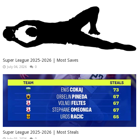
Super League 2025-2026 | Most Saves
July 04, 2026
0
Super League 2025-2026 | Most Steals
July 03, 2026
0