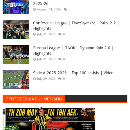
2025-26
August 01, 2026
0
Conference League | Παναθηναϊκός - Paksi 2-2 |
Highlights
July 31, 2026
0
Europa League | ΠΑΟΚ - Dynamo Kyiv 2-0 |
Highlights
July 31, 2026
0
Serie A 2025-2026 | Top 100 assists | Video
July 29, 2026
0
ΠΡΩΤΟΣΕΛΙΔΑ ΕΦΗΜΕΡΙΔΩΝ