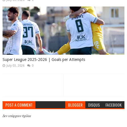
Super League 2025-2026 | Goals per Attempts
July 03, 2026
0
POST A COMMENT
BLOGGER
DISQUS
FACEBOOK
Δεν υπάρχουν σχόλια