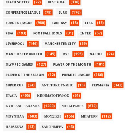
(22)
(336)
BEACH SOCCER
BEST GOAL
(79)
(176)
CONFERENCE LEAGUE
EURO
(980)
(18)
(16)
EUROPA LEAGUE
FANTASY
FIBA
(193)
(31)
(57)
FIFA
FOOTBALL IDOLS
INTER
(146)
(59)
LIVERPOOL
MANCHESTER CITY
(145)
(195)
(24)
MANCHESTER UNITED
MVP
NAPOLI
(127)
(101)
OLYMPIC GAMES
PLAYER OF THE MONTH
(12)
(186)
PLAYER OF THE SEASON
PREMIER LEAGUE
(24)
(15)
(342)
SUPER CUP
ΑΝΤΕΤΟΚΟΥΝΜΠΟ
ΓΕΡΜΑΝΙΑ
(405)
(51)
ΙΤΑΛΙΑ
ΚΙΝΗΜΑΤΟΓΡΑΦΟΣ
(1200)
(672)
ΚΥΠΕΛΛΟ ΕΛΛΑΔΟΣ
ΜΕΤΑΓΡΑΦΕΣ
(603)
(156)
(112)
ΜΟΥΝΤΙΑΛ
ΜΟΥΣΙΚΗ
ΜΠΑΓΕΡΝ
(13)
(43)
ΠΑΡΑΞΕΝΑ
ΣΑΝ ΣΗΜΕΡΑ