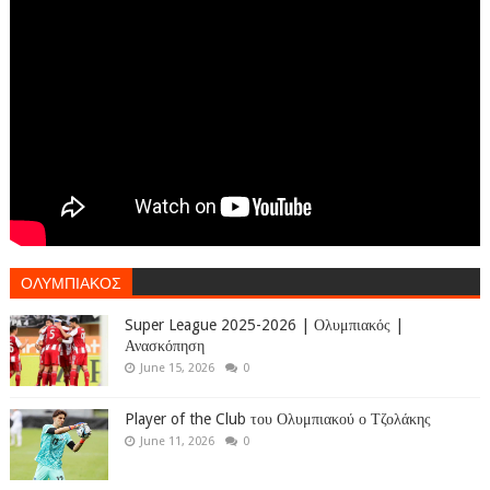
ΟΛΥΜΠΙΑΚΟΣ
Super League 2025-2026 | Ολυμπιακός |
Ανασκόπηση
June 15, 2026
0
Player of the Club του Ολυμπιακού ο Τζολάκης
June 11, 2026
0