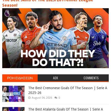
Season!
ΡΟΗ ΕΙΔΗΣΕΩΝ
AEK
COMMENTS
The Best Cremonese Goals Of The Season | Serie A
2025-26
August 04, 2026
0
The Best Atalanta Goals Of The Season | Serie A