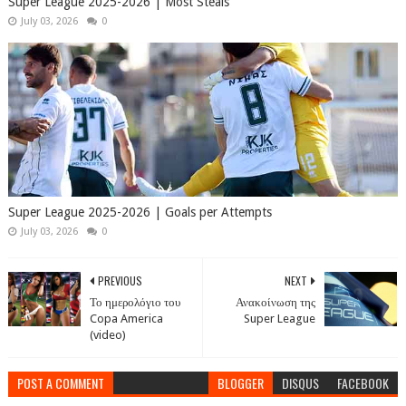
Super League 2025-2026 | Most Steals
July 03, 2026
0
Super League 2025-2026 | Goals per Attempts
July 03, 2026
0
PREVIOUS
NEXT
Το ημερολόγιο του
Ανακοίνωση της
Copa America
Super League
(video)
POST A COMMENT
BLOGGER
DISQUS
FACEBOOK