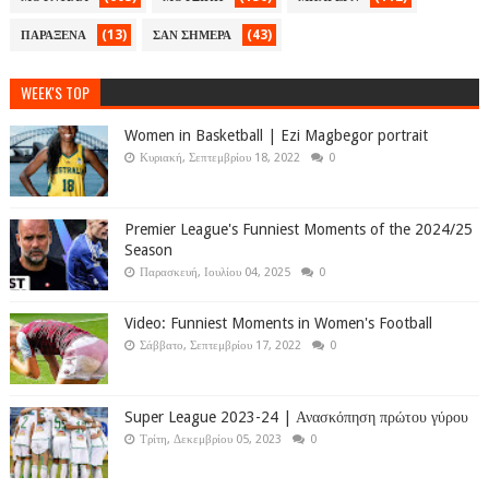
(13)
(43)
ΠΑΡΑΞΕΝΑ
ΣΑΝ ΣΗΜΕΡΑ
WEEK'S TOP
Women in Basketball | Ezi Magbegor portrait
Κυριακή, Σεπτεμβρίου 18, 2022
0
Premier League's Funniest Moments of the 2024/25
Season
Παρασκευή, Ιουλίου 04, 2025
0
Video: Funniest Moments in Women's Football
Σάββατο, Σεπτεμβρίου 17, 2022
0
Super League 2023-24 | Ανασκόπηση πρώτου γύρου
Τρίτη, Δεκεμβρίου 05, 2023
0