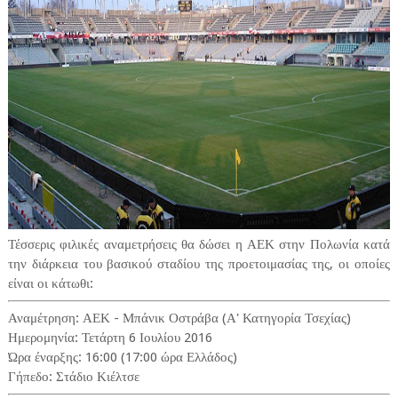
Τέσσερις φιλικές αναμετρήσεις θα δώσει η ΑΕΚ στην Πολωνία κατά
την διάρκεια του βασικού σταδίου της προετοιμασίας της, οι οποίες
είναι οι κάτωθι:
Αναμέτρηση: ΑΕΚ - Μπάνικ Οστράβα (Α' Κατηγορία Τσεχίας)
Ημερομηνία: Τετάρτη 6 Ιουλίου 2016
Ώρα έναρξης: 16:00 (17:00 ώρα Ελλάδος)
Γήπεδο: Στάδιο Κιέλτσε