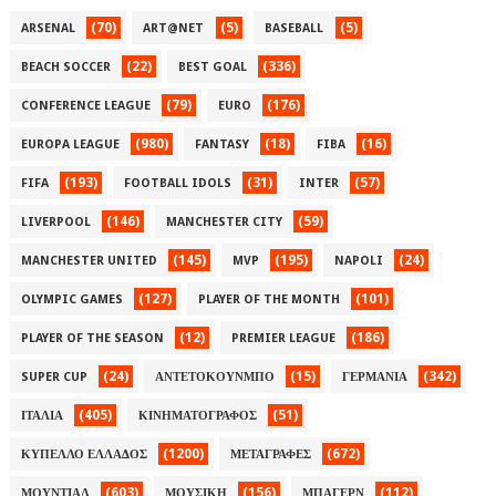
(70)
(5)
(5)
ARSENAL
ART@NET
BASEBALL
(22)
(336)
BEACH SOCCER
BEST GOAL
(79)
(176)
CONFERENCE LEAGUE
EURO
(980)
(18)
(16)
EUROPA LEAGUE
FANTASY
FIBA
(193)
(31)
(57)
FIFA
FOOTBALL IDOLS
INTER
(146)
(59)
LIVERPOOL
MANCHESTER CITY
(145)
(195)
(24)
MANCHESTER UNITED
MVP
NAPOLI
(127)
(101)
OLYMPIC GAMES
PLAYER OF THE MONTH
(12)
(186)
PLAYER OF THE SEASON
PREMIER LEAGUE
(24)
(15)
(342)
SUPER CUP
ΑΝΤΕΤΟΚΟΥΝΜΠΟ
ΓΕΡΜΑΝΙΑ
(405)
(51)
ΙΤΑΛΙΑ
ΚΙΝΗΜΑΤΟΓΡΑΦΟΣ
(1200)
(672)
ΚΥΠΕΛΛΟ ΕΛΛΑΔΟΣ
ΜΕΤΑΓΡΑΦΕΣ
(603)
(156)
(112)
ΜΟΥΝΤΙΑΛ
ΜΟΥΣΙΚΗ
ΜΠΑΓΕΡΝ