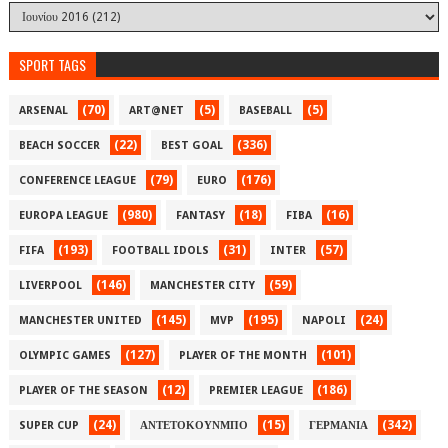
SPORT TAGS
(70)
(5)
(5)
ARSENAL
ART@NET
BASEBALL
(22)
(336)
BEACH SOCCER
BEST GOAL
(79)
(176)
CONFERENCE LEAGUE
EURO
(980)
(18)
(16)
EUROPA LEAGUE
FANTASY
FIBA
(193)
(31)
(57)
FIFA
FOOTBALL IDOLS
INTER
(146)
(59)
LIVERPOOL
MANCHESTER CITY
(145)
(195)
(24)
MANCHESTER UNITED
MVP
NAPOLI
(127)
(101)
OLYMPIC GAMES
PLAYER OF THE MONTH
(12)
(186)
PLAYER OF THE SEASON
PREMIER LEAGUE
(24)
(15)
(342)
SUPER CUP
ΑΝΤΕΤΟΚΟΥΝΜΠΟ
ΓΕΡΜΑΝΙΑ