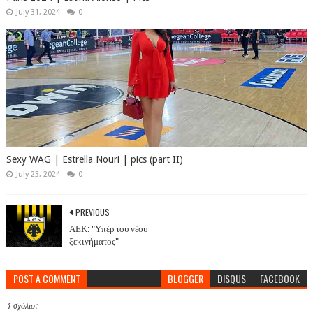
July 31, 2024
0
Sexy WAG | Estrella Nouri | pics (part II)
July 23, 2024
0
PREVIOUS
ΑΕΚ: "Υπέρ του νέου
ξεκινήματος"
POST A COMMENT
BLOGGER
DISQUS
FACEBOOK
1 σχόλιο: