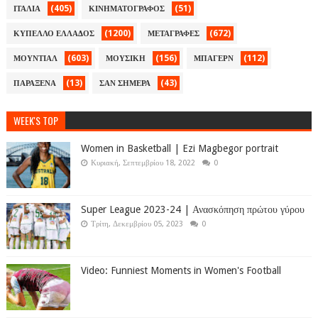
(405)
(51)
ΙΤΑΛΙΑ
ΚΙΝΗΜΑΤΟΓΡΑΦΟΣ
(1200)
(672)
ΚΥΠΕΛΛΟ ΕΛΛΑΔΟΣ
ΜΕΤΑΓΡΑΦΕΣ
(603)
(156)
(112)
ΜΟΥΝΤΙΑΛ
ΜΟΥΣΙΚΗ
ΜΠΑΓΕΡΝ
(13)
(43)
ΠΑΡΑΞΕΝΑ
ΣΑΝ ΣΗΜΕΡΑ
WEEK'S TOP
Women in Basketball | Ezi Magbegor portrait
Κυριακή, Σεπτεμβρίου 18, 2022
0
Super League 2023-24 | Ανασκόπηση πρώτου γύρου
Τρίτη, Δεκεμβρίου 05, 2023
0
Video: Funniest Moments in Women's Football