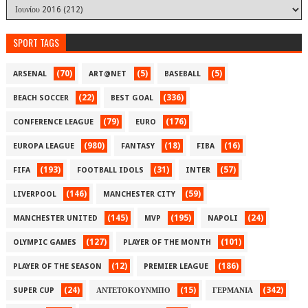
SPORT TAGS
(70)
(5)
(5)
ARSENAL
ART@NET
BASEBALL
(22)
(336)
BEACH SOCCER
BEST GOAL
(79)
(176)
CONFERENCE LEAGUE
EURO
(980)
(18)
(16)
EUROPA LEAGUE
FANTASY
FIBA
(193)
(31)
(57)
FIFA
FOOTBALL IDOLS
INTER
(146)
(59)
LIVERPOOL
MANCHESTER CITY
(145)
(195)
(24)
MANCHESTER UNITED
MVP
NAPOLI
(127)
(101)
OLYMPIC GAMES
PLAYER OF THE MONTH
(12)
(186)
PLAYER OF THE SEASON
PREMIER LEAGUE
(24)
(15)
(342)
SUPER CUP
ΑΝΤΕΤΟΚΟΥΝΜΠΟ
ΓΕΡΜΑΝΙΑ