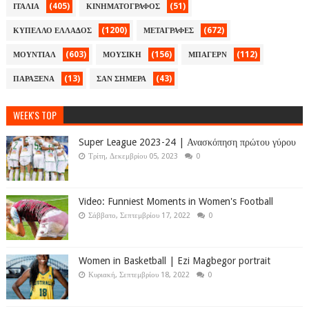
(405)
(51)
ΙΤΑΛΙΑ
ΚΙΝΗΜΑΤΟΓΡΑΦΟΣ
(1200)
(672)
ΚΥΠΕΛΛΟ ΕΛΛΑΔΟΣ
ΜΕΤΑΓΡΑΦΕΣ
(603)
(156)
(112)
ΜΟΥΝΤΙΑΛ
ΜΟΥΣΙΚΗ
ΜΠΑΓΕΡΝ
(13)
(43)
ΠΑΡΑΞΕΝΑ
ΣΑΝ ΣΗΜΕΡΑ
WEEK'S TOP
Super League 2023-24 | Ανασκόπηση πρώτου γύρου
Τρίτη, Δεκεμβρίου 05, 2023
0
Video: Funniest Moments in Women's Football
Σάββατο, Σεπτεμβρίου 17, 2022
0
Women in Basketball | Ezi Magbegor portrait
Κυριακή, Σεπτεμβρίου 18, 2022
0