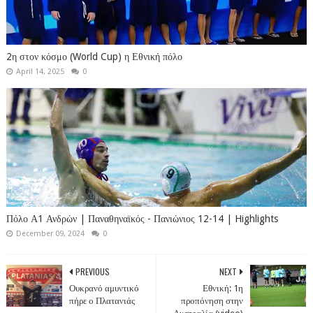
2η στον κόσμο (World Cup) η Εθνική πόλο
April 14, 2025
0
Πόλο Α1 Ανδρών | Παναθηναϊκός - Πανιώνιος 12-14 | Highlights
December 09, 2024
0
PREVIOUS
NEXT
Ουκρανό αμυντικό
Εθνική: 1η
πήρε ο Πλατανιάς
προπόνηση στην