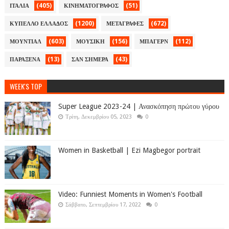
(405)
(51)
ΙΤΑΛΙΑ
ΚΙΝΗΜΑΤΟΓΡΑΦΟΣ
(1200)
(672)
ΚΥΠΕΛΛΟ ΕΛΛΑΔΟΣ
ΜΕΤΑΓΡΑΦΕΣ
(603)
(156)
(112)
ΜΟΥΝΤΙΑΛ
ΜΟΥΣΙΚΗ
ΜΠΑΓΕΡΝ
(13)
(43)
ΠΑΡΑΞΕΝΑ
ΣΑΝ ΣΗΜΕΡΑ
WEEK'S TOP
Super League 2023-24 | Ανασκόπηση πρώτου γύρου
Τρίτη, Δεκεμβρίου 05, 2023
0
Women in Basketball | Ezi Magbegor portrait
Video: Funniest Moments in Women's Football
Σάββατο, Σεπτεμβρίου 17, 2022
0