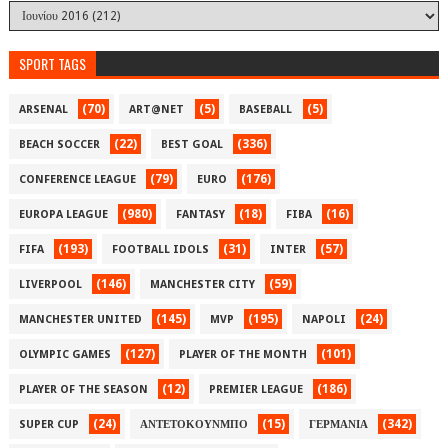
SPORT TAGS
(70)
(5)
(5)
ARSENAL
ART@NET
BASEBALL
(22)
(336)
BEACH SOCCER
BEST GOAL
(79)
(176)
CONFERENCE LEAGUE
EURO
(980)
(18)
(16)
EUROPA LEAGUE
FANTASY
FIBA
(193)
(31)
(57)
FIFA
FOOTBALL IDOLS
INTER
(146)
(59)
LIVERPOOL
MANCHESTER CITY
(145)
(195)
(24)
MANCHESTER UNITED
MVP
NAPOLI
(127)
(101)
OLYMPIC GAMES
PLAYER OF THE MONTH
(12)
(186)
PLAYER OF THE SEASON
PREMIER LEAGUE
(24)
(15)
(342)
SUPER CUP
ΑΝΤΕΤΟΚΟΥΝΜΠΟ
ΓΕΡΜΑΝΙΑ