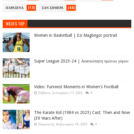
(13)
(43)
ΠΑΡΑΞΕΝΑ
ΣΑΝ ΣΗΜΕΡΑ
WEEK'S TOP
Women in Basketball | Ezi Magbegor portrait
Super League 2023-24 | Ανασκόπηση πρώτου γύρου
Video: Funniest Moments in Women's Football
Σάββατο, Σεπτεμβρίου 17, 2022
0
The Karate Kid (1984 vs 2023) Cast: Then and Now
(39 Years After)
Παρασκευή, Φεβρουαρίου 10, 2023
0