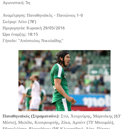
Αγωνιστική: 5η
Αναμέτρηση: Παναθηναϊκός - Πανιώνιος 1-0
Σκόρερ: Λέτο (78')
Ημερομηνία: Κυριακή 29/05/2016
Ώρα έναρξης: 18:15
Γήπεδο: "Απόστολος Νικολαΐδης"
Παναθηναϊκός (Στραματσόνι)
: Στιλ, Χουχούμης, Μαρινάκης (63'
Μέστο), Μολέδο, Κουτρουμπής, Ζέκα, Αμπέντ (73' Μπουμάλ),
Εβαντζελίστα, Βλαχοδήμος (59' Κλωναρίδης), Λέτο, Πέτριτς.