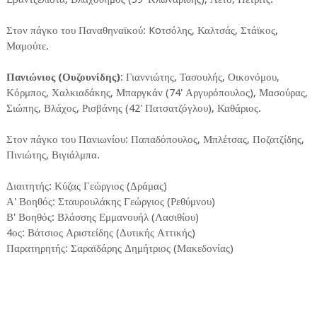
Στον πάγκο του Παναθηναϊκού: Koτσόλης, Καλτσάς, Στάϊκος,
Μαμούτε.
Πανιώνιος (Ουζουνίδης)
: Γιαννιώτης, Τασουλής, Οικονόμου,
Κόρμπος, Χαλκιαδάκης, Μπαργκάν (74' Αργυρόπουλος), Μασούρας,
Σιώπης, Βλάχος, Ρισβάνης (42' Πατσατζόγλου), Καθάριος.
Στον πάγκο του Πανιωνίου: Παπαδόπουλος, Μπλέτσας, Ποζατζίδης,
Πινιώτης, Βιγιάλμπα.
Διαιτητής: Κύζας Γεώργιος (Δράμας)
Α' Βοηθός: Σταυρουλάκης Γεώργιος (Ρεθύμνου)
Β' Βοηθός: Βλάσσης Εμμανουήλ (Λασιθίου)
4ος: Βάτσιος Αριστείδης (Δυτικής Αττικής)
Παρατηρητής: Σαραϊδάρης Δημήτριος (Μακεδονίας)