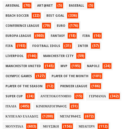
(70)
(5)
(5)
ARSENAL
ART@NET
BASEBALL
(22)
(336)
BEACH SOCCER
BEST GOAL
(79)
(176)
CONFERENCE LEAGUE
EURO
(980)
(18)
(16)
EUROPA LEAGUE
FANTASY
FIBA
(193)
(31)
(57)
FIFA
FOOTBALL IDOLS
INTER
(146)
(59)
LIVERPOOL
MANCHESTER CITY
(145)
(195)
(24)
MANCHESTER UNITED
MVP
NAPOLI
(127)
(101)
OLYMPIC GAMES
PLAYER OF THE MONTH
(12)
(186)
PLAYER OF THE SEASON
PREMIER LEAGUE
(24)
(15)
(342)
SUPER CUP
ΑΝΤΕΤΟΚΟΥΝΜΠΟ
ΓΕΡΜΑΝΙΑ
(405)
(51)
ΙΤΑΛΙΑ
ΚΙΝΗΜΑΤΟΓΡΑΦΟΣ
(1200)
(672)
ΚΥΠΕΛΛΟ ΕΛΛΑΔΟΣ
ΜΕΤΑΓΡΑΦΕΣ
(603)
(156)
(112)
ΜΟΥΝΤΙΑΛ
ΜΟΥΣΙΚΗ
ΜΠΑΓΕΡΝ