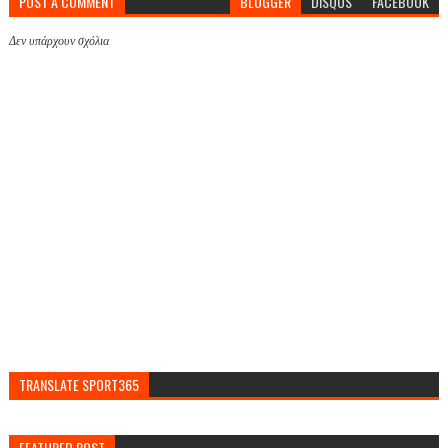
POST A COMMENT
BLOGGER
DISQUS
FACEBOOK
Δεν υπάρχουν σχόλια
TRANSLATE SPORT365
FEATURED POST