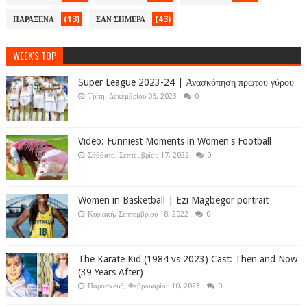
(13)
(43)
ΠΑΡΑΞΕΝΑ
ΣΑΝ ΣΗΜΕΡΑ
WEEK'S TOP
Super League 2023-24 | Ανασκόπηση πρώτου γύρου
Τρίτη, Δεκεμβρίου 05, 2023
0
Video: Funniest Moments in Women's Football
Σάββατο, Σεπτεμβρίου 17, 2022
0
Women in Basketball | Ezi Magbegor portrait
Κυριακή, Σεπτεμβρίου 18, 2022
0
The Karate Kid (1984 vs 2023) Cast: Then and Now
(39 Years After)
Παρασκευή, Φεβρουαρίου 10, 2023
0