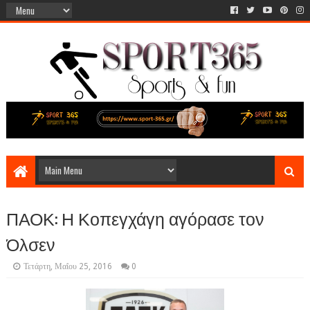
ΠΑΟΚ: Η Κοπεγχάγη αγόρασε τον
Όλσεν
Τετάρτη, Μαΐου 25, 2016
0