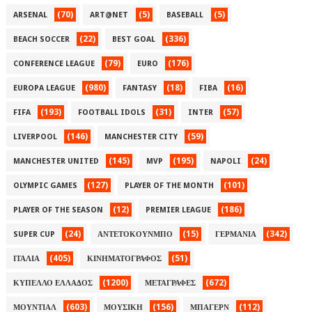
(70)
(5)
(5)
ARSENAL
ART@NET
BASEBALL
(22)
(336)
BEACH SOCCER
BEST GOAL
(79)
(176)
CONFERENCE LEAGUE
EURO
(980)
(18)
(16)
EUROPA LEAGUE
FANTASY
FIBA
(193)
(31)
(57)
FIFA
FOOTBALL IDOLS
INTER
(146)
(59)
LIVERPOOL
MANCHESTER CITY
(145)
(195)
(24)
MANCHESTER UNITED
MVP
NAPOLI
(127)
(101)
OLYMPIC GAMES
PLAYER OF THE MONTH
(12)
(186)
PLAYER OF THE SEASON
PREMIER LEAGUE
(24)
(15)
(342)
SUPER CUP
ΑΝΤΕΤΟΚΟΥΝΜΠΟ
ΓΕΡΜΑΝΙΑ
(405)
(51)
ΙΤΑΛΙΑ
ΚΙΝΗΜΑΤΟΓΡΑΦΟΣ
(1200)
(672)
ΚΥΠΕΛΛΟ ΕΛΛΑΔΟΣ
ΜΕΤΑΓΡΑΦΕΣ
(603)
(156)
(112)
ΜΟΥΝΤΙΑΛ
ΜΟΥΣΙΚΗ
ΜΠΑΓΕΡΝ