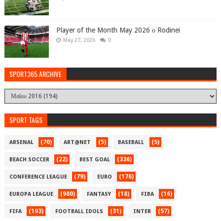
Player of the Month May 2026 ο Rodinei
May 27, 2026
0
SPORT365 ARCHIVE
SPORT TAGS
(70)
(5)
(5)
ARSENAL
ART@NET
BASEBALL
(22)
(336)
BEACH SOCCER
BEST GOAL
(79)
(176)
CONFERENCE LEAGUE
EURO
(980)
(18)
(16)
EUROPA LEAGUE
FANTASY
FIBA
(193)
(31)
(57)
FIFA
FOOTBALL IDOLS
INTER