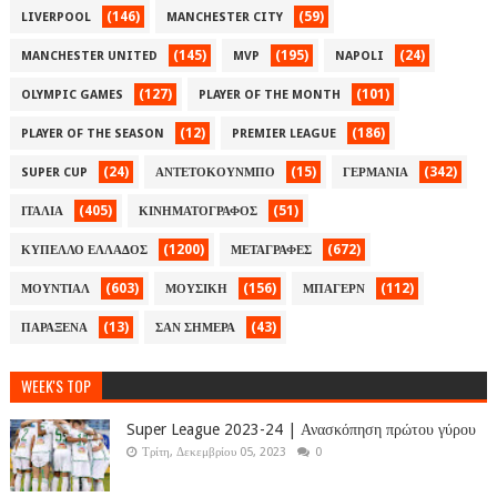
(146)
(59)
LIVERPOOL
MANCHESTER CITY
(145)
(195)
(24)
MANCHESTER UNITED
MVP
NAPOLI
(127)
(101)
OLYMPIC GAMES
PLAYER OF THE MONTH
(12)
(186)
PLAYER OF THE SEASON
PREMIER LEAGUE
(24)
(15)
(342)
SUPER CUP
ΑΝΤΕΤΟΚΟΥΝΜΠΟ
ΓΕΡΜΑΝΙΑ
(405)
(51)
ΙΤΑΛΙΑ
ΚΙΝΗΜΑΤΟΓΡΑΦΟΣ
(1200)
(672)
ΚΥΠΕΛΛΟ ΕΛΛΑΔΟΣ
ΜΕΤΑΓΡΑΦΕΣ
(603)
(156)
(112)
ΜΟΥΝΤΙΑΛ
ΜΟΥΣΙΚΗ
ΜΠΑΓΕΡΝ
(13)
(43)
ΠΑΡΑΞΕΝΑ
ΣΑΝ ΣΗΜΕΡΑ
WEEK'S TOP
Super League 2023-24 | Ανασκόπηση πρώτου γύρου
Τρίτη, Δεκεμβρίου 05, 2023
0