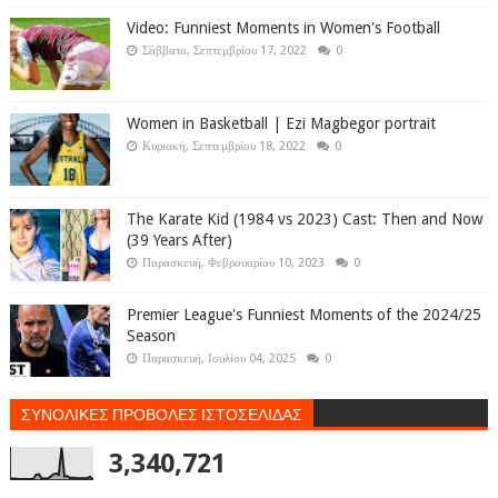
Video: Funniest Moments in Women's Football
Σάββατο, Σεπτεμβρίου 17, 2022
0
Women in Basketball | Ezi Magbegor portrait
Κυριακή, Σεπτεμβρίου 18, 2022
0
The Karate Kid (1984 vs 2023) Cast: Then and Now
(39 Years After)
Παρασκευή, Φεβρουαρίου 10, 2023
0
Premier League's Funniest Moments of the 2024/25
Season
Παρασκευή, Ιουλίου 04, 2025
0
ΣΥΝΟΛΙΚΕΣ ΠΡΟΒΟΛΕΣ ΙΣΤΟΣΕΛΙΔΑΣ
3,340,721