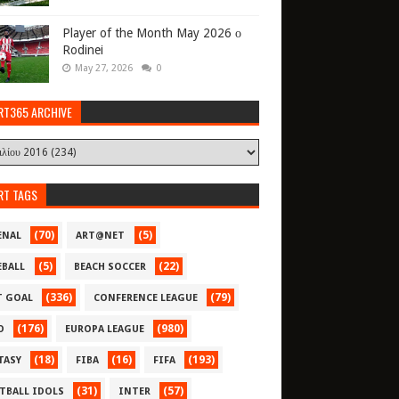
Player of the Month May 2026 ο
Rodinei
May 27, 2026
0
RT365 ARCHIVE
RT TAGS
(70)
(5)
ENAL
ART@NET
(5)
(22)
EBALL
BEACH SOCCER
(336)
(79)
T GOAL
CONFERENCE LEAGUE
(176)
(980)
O
EUROPA LEAGUE
(18)
(16)
(193)
TASY
FIBA
FIFA
(31)
(57)
TBALL IDOLS
INTER