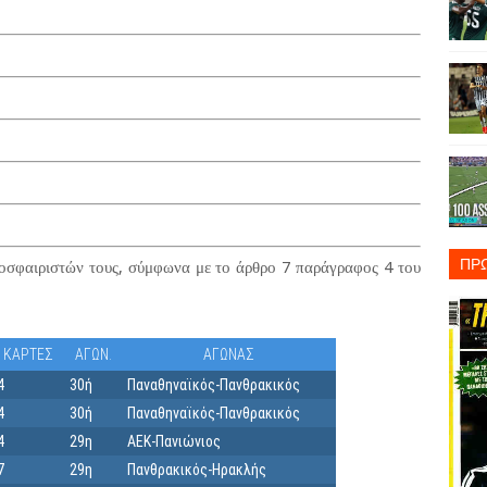
ΠΡ
σφαιριστών τους, σύμφωνα με το άρθρο 7 παράγραφος 4 του
ΚΑΡΤΕΣ
ΑΓΩΝ.
ΑΓΩΝΑΣ
4
30ή
Παναθηναϊκός-Πανθρακικός
4
30ή
Παναθηναϊκός-Πανθρακικός
4
29η
ΑΕΚ-Πανιώνιος
7
29η
Πανθρακικός-Ηρακλής