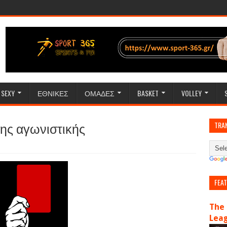
SEXY
ΕΘΝΙΚΕΣ
ΟΜΑΔΕΣ
BASKET
VOLLEY
28ης αγωνιστικής
TRA
FEA
The 
Lea