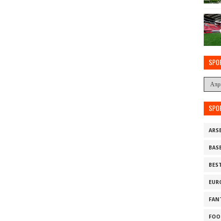
SPO
SPO
ARS
BAS
BES
EUR
FAN
FOO