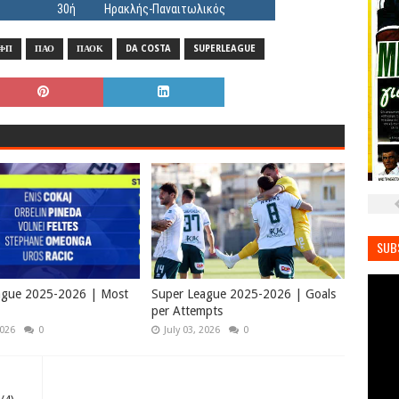
30ή
Ηρακλής-Παναιτωλικός
ΦΠ
ΠΑΟ
ΠΑΟΚ
DA COSTA
SUPERLEAGUE
SUB
ague 2025-2026 | Most
Super League 2025-2026 | Goals
per Attempts
2026
0
July 03, 2026
0