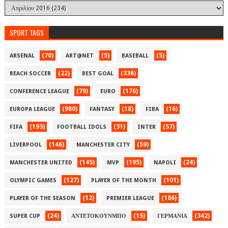
SPORT TAGS
(70)
(5)
(5)
ARSENAL
ART@NET
BASEBALL
(22)
(336)
BEACH SOCCER
BEST GOAL
(79)
(176)
CONFERENCE LEAGUE
EURO
(980)
(18)
(16)
EUROPA LEAGUE
FANTASY
FIBA
(193)
(31)
(57)
FIFA
FOOTBALL IDOLS
INTER
(146)
(59)
LIVERPOOL
MANCHESTER CITY
(145)
(195)
(24)
MANCHESTER UNITED
MVP
NAPOLI
(127)
(101)
OLYMPIC GAMES
PLAYER OF THE MONTH
(12)
(186)
PLAYER OF THE SEASON
PREMIER LEAGUE
(24)
(15)
(342)
SUPER CUP
ΑΝΤΕΤΟΚΟΥΝΜΠΟ
ΓΕΡΜΑΝΙΑ