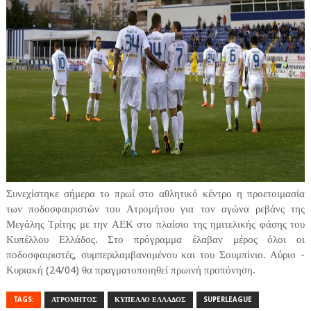
Συνεχίστηκε σήμερα το πρωί στο αθλητικό κέντρο η προετοιμασία
των ποδοσφαιριστών του Ατρομήτου για τον αγώνα ρεβάνς της
Μεγάλης Τρίτης με την ΑΕΚ στο πλαίσιο της ημιτελικής φάσης του
Κυπέλλου Ελλάδος. Στο πρόγραμμα έλαβαν μέρος όλοι οι
ποδοσφαιριστές, συμπεριλαμβανομένου και του Σουμπίνιο. Αύριο -
Κυριακή (24/04) θα πραγματοποιηθεί πρωινή προπόνηση.
TAGS:
ΑΤΡΟΜΗΤΟΣ
ΚΥΠΕΛΛΟ ΕΛΛΑΔΟΣ
SUPERLEAGUE