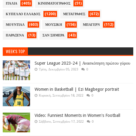
(405)
(51)
ΙΤΑΛΙΑ
ΚΙΝΗΜΑΤΟΓΡΑΦΟΣ
(1200)
(672)
ΚΥΠΕΛΛΟ ΕΛΛΑΔΟΣ
ΜΕΤΑΓΡΑΦΕΣ
(603)
(156)
(112)
ΜΟΥΝΤΙΑΛ
ΜΟΥΣΙΚΗ
ΜΠΑΓΕΡΝ
(13)
(43)
ΠΑΡΑΞΕΝΑ
ΣΑΝ ΣΗΜΕΡΑ
WEEK'S TOP
Super League 2023-24 | Ανασκόπηση πρώτου γύρου
Τρίτη, Δεκεμβρίου 05, 2023
0
Women in Basketball | Ezi Magbegor portrait
Κυριακή, Σεπτεμβρίου 18, 2022
0
Video: Funniest Moments in Women's Football
Σάββατο, Σεπτεμβρίου 17, 2022
0