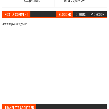
Ολυμπιακού
bird's eye view
POST A COMMENT
BLOGGER
DISQUS
FACEBOOK
Δεν υπάρχουν σχόλια
TRANSLATE SPORT365