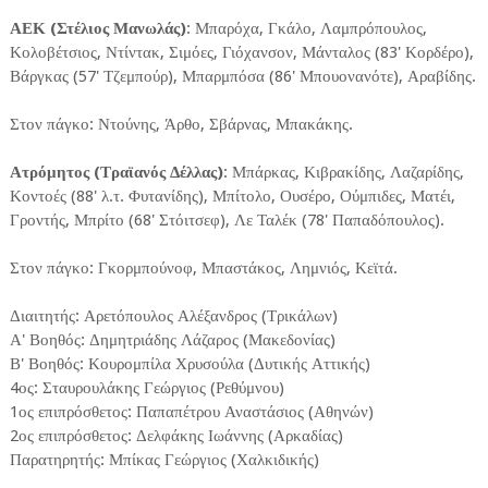
ΑΕΚ (Στέλιος Μανωλάς)
: Μπαρόχα, Γκάλο, Λαμπρόπουλος,
Κολοβέτσιος, Ντίντακ, Σιμόες, Γιόχανσον, Μάνταλος (83' Κορδέρο),
Βάργκας (57' Τζεμπούρ), Μπαρμπόσα (86' Μπουονανότε), Αραβίδης.
Στον πάγκο: Ντούνης, Άρθο, Σβάρνας, Μπακάκης.
Ατρόμητος (Τραϊανός Δέλλας)
: Μπάρκας, Κιβρακίδης, Λαζαρίδης,
Κοντοές (88' λ.τ. Φυτανίδης), Μπίτολο, Ουσέρο, Ούμπιδες, Ματέι,
Γροντής, Μπρίτο (68' Στόιτσεφ), Λε Ταλέκ (78' Παπαδόπουλος).
Στον πάγκο: Γκορμπούνοφ, Μπαστάκος, Λημνιός, Κεϊτά.
Διαιτητής: Αρετόπουλος Αλέξανδρος (Τρικάλων)
Α' Βοηθός: Δημητριάδης Λάζαρος (Μακεδονίας)
Β' Βοηθός: Κουρομπίλα Χρυσούλα (Δυτικής Αττικής)
4ος: Σταυρουλάκης Γεώργιος (Ρεθύμνου)
1ος επιπρόσθετος: Παπαπέτρου Αναστάσιος (Αθηνών)
2ος επιπρόσθετος: Δελφάκης Ιωάννης (Αρκαδίας)
Παρατηρητής: Μπίκας Γεώργιος (Χαλκιδικής)