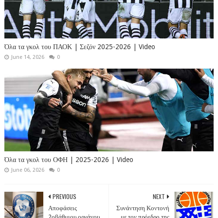
Όλα τα γκολ του ΠΑΟΚ | Σεζόν 2025-2026 | Video
June 14, 2026
0
Όλα τα γκολ του ΟΦΗ | 2025-2026 | Video
June 06, 2026
0
PREVIOUS
NEXT
Αποφάσεις
Συνάντηση Κοντονή
2οβάθμιου οργάνου
με τον πρόεδρο της