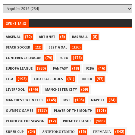
SPORT TAGS
(70)
(5)
(5)
ARSENAL
ART@NET
BASEBALL
(22)
(336)
BEACH SOCCER
BEST GOAL
(79)
(176)
CONFERENCE LEAGUE
EURO
(980)
(18)
(16)
EUROPA LEAGUE
FANTASY
FIBA
(193)
(31)
(57)
FIFA
FOOTBALL IDOLS
INTER
(146)
(59)
LIVERPOOL
MANCHESTER CITY
(145)
(195)
(24)
MANCHESTER UNITED
MVP
NAPOLI
(127)
(101)
OLYMPIC GAMES
PLAYER OF THE MONTH
(12)
(186)
PLAYER OF THE SEASON
PREMIER LEAGUE
(24)
(15)
(342)
SUPER CUP
ΑΝΤΕΤΟΚΟΥΝΜΠΟ
ΓΕΡΜΑΝΙΑ