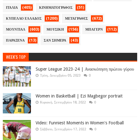
(405)
(51)
ΙΤΑΛΙΑ
ΚΙΝΗΜΑΤΟΓΡΑΦΟΣ
(1200)
(672)
ΚΥΠΕΛΛΟ ΕΛΛΑΔΟΣ
ΜΕΤΑΓΡΑΦΕΣ
(603)
(156)
(112)
ΜΟΥΝΤΙΑΛ
ΜΟΥΣΙΚΗ
ΜΠΑΓΕΡΝ
(13)
(43)
ΠΑΡΑΞΕΝΑ
ΣΑΝ ΣΗΜΕΡΑ
WEEK'S TOP
Super League 2023-24 | Ανασκόπηση πρώτου γύρου
Τρίτη, Δεκεμβρίου 05, 2023
0
Women in Basketball | Ezi Magbegor portrait
Κυριακή, Σεπτεμβρίου 18, 2022
0
Video: Funniest Moments in Women's Football
Σάββατο, Σεπτεμβρίου 17, 2022
0