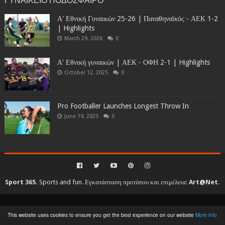
Α' Εθνική Γυναικών 25-26 | Παναθηναϊκός - ΑΕΚ 1-2
| Highlights
March 29, 2026
0
Α' Εθνική γυναικών | ΑΕΚ - ΟΦΗ 2-1 | Highlights
October 12, 2025
0
Pro Footballer Launches Longest Throw In
June 19, 2025
0
Sport 365.
Sports and fun. Εγκατάσταση προτύπου και επιμέλεια:
Art@Net
.
Copyright © 2010-2026. All rights reserved...
This website uses cookies to ensure you get the best experience on our website
More info
Created By
SoraTemplates
| Distributed By
Gooyaabi Templates