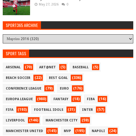
May 27, 2026
0
SPORT365 ARCHIVE
SPORT TAGS
(70)
(5)
(5)
ARSENAL
ART@NET
BASEBALL
(22)
(336)
BEACH SOCCER
BEST GOAL
(79)
(176)
CONFERENCE LEAGUE
EURO
(980)
(18)
(16)
EUROPA LEAGUE
FANTASY
FIBA
(193)
(31)
(57)
FIFA
FOOTBALL IDOLS
INTER
(146)
(59)
LIVERPOOL
MANCHESTER CITY
(145)
(195)
(24)
MANCHESTER UNITED
MVP
NAPOLI