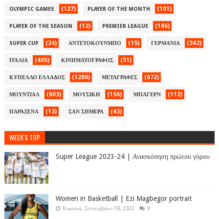
(127)
(101)
OLYMPIC GAMES
PLAYER OF THE MONTH
(12)
(186)
PLAYER OF THE SEASON
PREMIER LEAGUE
(24)
(15)
(342)
SUPER CUP
ΑΝΤΕΤΟΚΟΥΝΜΠΟ
ΓΕΡΜΑΝΙΑ
(405)
(51)
ΙΤΑΛΙΑ
ΚΙΝΗΜΑΤΟΓΡΑΦΟΣ
(1200)
(672)
ΚΥΠΕΛΛΟ ΕΛΛΑΔΟΣ
ΜΕΤΑΓΡΑΦΕΣ
(603)
(156)
(112)
ΜΟΥΝΤΙΑΛ
ΜΟΥΣΙΚΗ
ΜΠΑΓΕΡΝ
(13)
(43)
ΠΑΡΑΞΕΝΑ
ΣΑΝ ΣΗΜΕΡΑ
WEEK'S TOP
Super League 2023-24 | Ανασκόπηση πρώτου γύρου
Women in Basketball | Ezi Magbegor portrait
Κυριακή, Σεπτεμβρίου 18, 2022
0