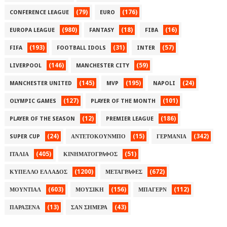
(79)
(176)
CONFERENCE LEAGUE
EURO
(980)
(18)
(16)
EUROPA LEAGUE
FANTASY
FIBA
(193)
(31)
(57)
FIFA
FOOTBALL IDOLS
INTER
(146)
(59)
LIVERPOOL
MANCHESTER CITY
(145)
(195)
(24)
MANCHESTER UNITED
MVP
NAPOLI
(127)
(101)
OLYMPIC GAMES
PLAYER OF THE MONTH
(12)
(186)
PLAYER OF THE SEASON
PREMIER LEAGUE
(24)
(15)
(342)
SUPER CUP
ΑΝΤΕΤΟΚΟΥΝΜΠΟ
ΓΕΡΜΑΝΙΑ
(405)
(51)
ΙΤΑΛΙΑ
ΚΙΝΗΜΑΤΟΓΡΑΦΟΣ
(1200)
(672)
ΚΥΠΕΛΛΟ ΕΛΛΑΔΟΣ
ΜΕΤΑΓΡΑΦΕΣ
(603)
(156)
(112)
ΜΟΥΝΤΙΑΛ
ΜΟΥΣΙΚΗ
ΜΠΑΓΕΡΝ
(13)
(43)
ΠΑΡΑΞΕΝΑ
ΣΑΝ ΣΗΜΕΡΑ