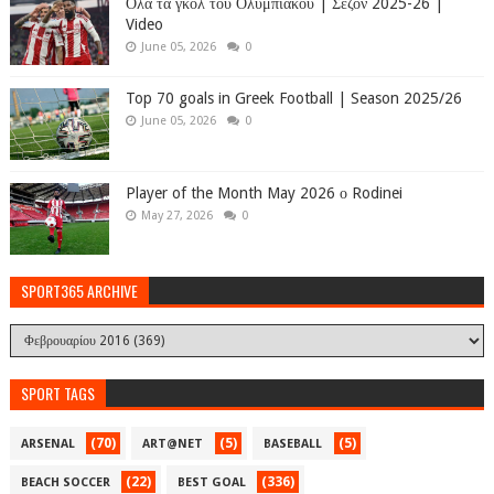
Όλα τα γκολ του Ολυμπιακού | Σεζόν 2025-26 |
Video
June 05, 2026
0
Top 70 goals in Greek Football | Season 2025/26
June 05, 2026
0
Player of the Month May 2026 ο Rodinei
May 27, 2026
0
SPORT365 ARCHIVE
SPORT TAGS
(70)
(5)
(5)
ARSENAL
ART@NET
BASEBALL
(22)
(336)
BEACH SOCCER
BEST GOAL