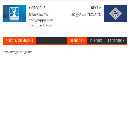
PREVIOUS
NEXT
Κύπελλο: Το
40 χρόνια Π.Σ.Α.Π.
πρόγραμμα των
προημιτελικών
POST A COMMENT
BLOGGER
DISQUS
FACEBOOK
Δεν υπάρχουν σχόλια