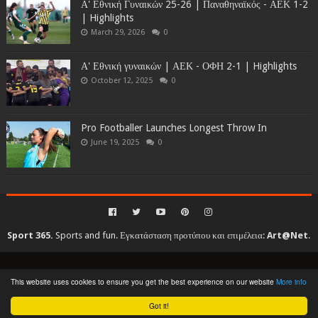
Α' Εθνική Γυναικών 25-26 | Παναθηναϊκός - ΑΕΚ 1-2
| Highlights
March 29, 2026
0
Α' Εθνική γυναικών | ΑΕΚ - ΟΦΗ 2-1 | Highlights
October 12, 2025
0
Pro Footballer Launches Longest Throw In
June 19, 2025
0
Sport 365.
Sports and fun. Εγκατάσταση προτύπου και επιμέλεια:
Art@Net
.
Copyright © 2010-2026. All rights reserved...
This website uses cookies to ensure you get the best experience on our website
More info
Created By
SoraTemplates
| Distributed By
Gooyaabi Templates
Got it!