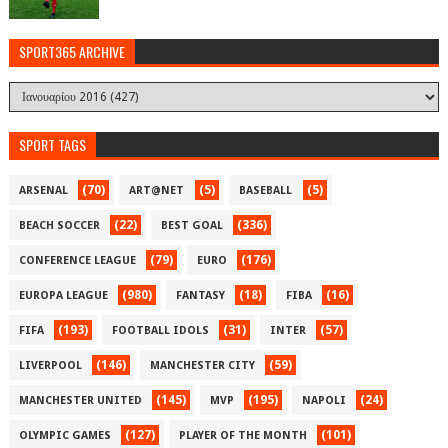
SPORT365 ARCHIVE
SPORT TAGS
(70)
(5)
(5)
ARSENAL
ART@NET
BASEBALL
(22)
(336)
BEACH SOCCER
BEST GOAL
(79)
(176)
CONFERENCE LEAGUE
EURO
(980)
(18)
(16)
EUROPA LEAGUE
FANTASY
FIBA
(193)
(31)
(57)
FIFA
FOOTBALL IDOLS
INTER
(146)
(59)
LIVERPOOL
MANCHESTER CITY
(145)
(195)
(24)
MANCHESTER UNITED
MVP
NAPOLI
(127)
(101)
OLYMPIC GAMES
PLAYER OF THE MONTH