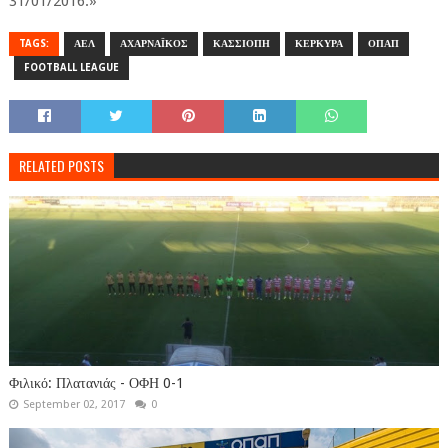
31/01/2016.»
TAGS:
ΑΕΛ
ΑΧΑΡΝΑΪΚΟΣ
ΚΑΣΣΙΟΠΗ
ΚΕΡΚΥΡΑ
ΟΠΑΠ
FOOTBALL LEAGUE
RELATED POSTS
Φιλικό: Πλατανιάς - ΟΦΗ 0-1
September 02, 2017
0