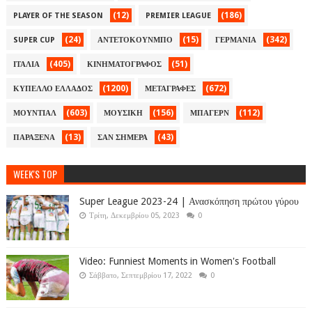
(12)
(186)
PLAYER OF THE SEASON
PREMIER LEAGUE
(24)
(15)
(342)
SUPER CUP
ΑΝΤΕΤΟΚΟΥΝΜΠΟ
ΓΕΡΜΑΝΙΑ
(405)
(51)
ΙΤΑΛΙΑ
ΚΙΝΗΜΑΤΟΓΡΑΦΟΣ
(1200)
(672)
ΚΥΠΕΛΛΟ ΕΛΛΑΔΟΣ
ΜΕΤΑΓΡΑΦΕΣ
(603)
(156)
(112)
ΜΟΥΝΤΙΑΛ
ΜΟΥΣΙΚΗ
ΜΠΑΓΕΡΝ
(13)
(43)
ΠΑΡΑΞΕΝΑ
ΣΑΝ ΣΗΜΕΡΑ
WEEK'S TOP
Super League 2023-24 | Ανασκόπηση πρώτου γύρου
Τρίτη, Δεκεμβρίου 05, 2023
0
Video: Funniest Moments in Women's Football
Σάββατο, Σεπτεμβρίου 17, 2022
0