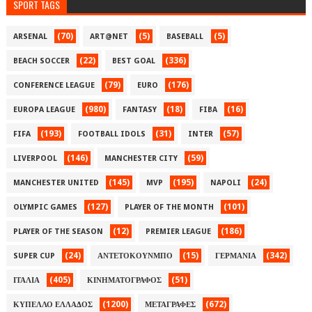
SPORT TAGS
(70)
(5)
(5)
ARSENAL
ART@NET
BASEBALL
(22)
(336)
BEACH SOCCER
BEST GOAL
(79)
(176)
CONFERENCE LEAGUE
EURO
(980)
(18)
(16)
EUROPA LEAGUE
FANTASY
FIBA
(193)
(31)
(57)
FIFA
FOOTBALL IDOLS
INTER
(146)
(59)
LIVERPOOL
MANCHESTER CITY
(145)
(195)
(24)
MANCHESTER UNITED
MVP
NAPOLI
(127)
(101)
OLYMPIC GAMES
PLAYER OF THE MONTH
(12)
(186)
PLAYER OF THE SEASON
PREMIER LEAGUE
(24)
(15)
(342)
SUPER CUP
ΑΝΤΕΤΟΚΟΥΝΜΠΟ
ΓΕΡΜΑΝΙΑ
(405)
(51)
ΙΤΑΛΙΑ
ΚΙΝΗΜΑΤΟΓΡΑΦΟΣ
(1200)
(672)
ΚΥΠΕΛΛΟ ΕΛΛΑΔΟΣ
ΜΕΤΑΓΡΑΦΕΣ