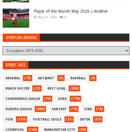
Player of the Month May 2026 ο Rodinei
May 27, 2026
0
SPORT365 ARCHIVE
SPORT TAGS
(70)
(5)
(5)
ARSENAL
ART@NET
BASEBALL
(22)
(336)
BEACH SOCCER
BEST GOAL
(79)
(176)
CONFERENCE LEAGUE
EURO
(980)
(18)
(16)
EUROPA LEAGUE
FANTASY
FIBA
(193)
(31)
(57)
FIFA
FOOTBALL IDOLS
INTER
(146)
(59)
LIVERPOOL
MANCHESTER CITY