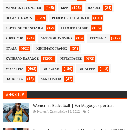
(145)
(195)
(24)
MANCHESTER UNITED
MVP
NAPOLI
(127)
(101)
OLYMPIC GAMES
PLAYER OF THE MONTH
(12)
(186)
PLAYER OF THE SEASON
PREMIER LEAGUE
(24)
(15)
(342)
SUPER CUP
ΑΝΤΕΤΟΚΟΥΝΜΠΟ
ΓΕΡΜΑΝΙΑ
(405)
(51)
ΙΤΑΛΙΑ
ΚΙΝΗΜΑΤΟΓΡΑΦΟΣ
(1200)
(672)
ΚΥΠΕΛΛΟ ΕΛΛΑΔΟΣ
ΜΕΤΑΓΡΑΦΕΣ
(603)
(156)
(112)
ΜΟΥΝΤΙΑΛ
ΜΟΥΣΙΚΗ
ΜΠΑΓΕΡΝ
(13)
(43)
ΠΑΡΑΞΕΝΑ
ΣΑΝ ΣΗΜΕΡΑ
WEEK'S TOP
Women in Basketball | Ezi Magbegor portrait
Κυριακή, Σεπτεμβρίου 18, 2022
0