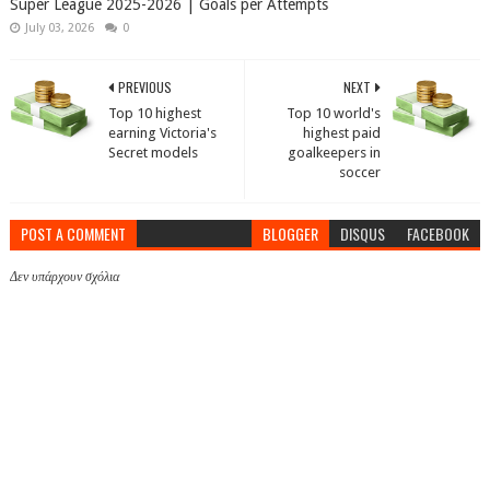
Super League 2025-2026 | Goals per Attempts
July 03, 2026
0
PREVIOUS
NEXT
Top 10 highest
Top 10 world's
earning Victoria's
highest paid
Secret models
goalkeepers in
soccer
POST A COMMENT
BLOGGER
DISQUS
FACEBOOK
Δεν υπάρχουν σχόλια