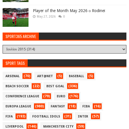
Player of the Month May 2026 ο Rodinei
May 27, 2026
0
SPORT365 ARCHIVE
SPORT TAGS
(70)
(5)
(5)
ARSENAL
ART@NET
BASEBALL
(22)
(336)
BEACH SOCCER
BEST GOAL
(79)
(176)
CONFERENCE LEAGUE
EURO
(980)
(18)
(16)
EUROPA LEAGUE
FANTASY
FIBA
(193)
(31)
(57)
FIFA
FOOTBALL IDOLS
INTER
(146)
(59)
LIVERPOOL
MANCHESTER CITY