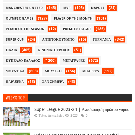
(145)
(195)
(24)
MANCHESTER UNITED
MVP
NAPOLI
(127)
(101)
OLYMPIC GAMES
PLAYER OF THE MONTH
(12)
(186)
PLAYER OF THE SEASON
PREMIER LEAGUE
(24)
(15)
(342)
SUPER CUP
ΑΝΤΕΤΟΚΟΥΝΜΠΟ
ΓΕΡΜΑΝΙΑ
(405)
(51)
ΙΤΑΛΙΑ
ΚΙΝΗΜΑΤΟΓΡΑΦΟΣ
(1200)
(672)
ΚΥΠΕΛΛΟ ΕΛΛΑΔΟΣ
ΜΕΤΑΓΡΑΦΕΣ
(603)
(156)
(112)
ΜΟΥΝΤΙΑΛ
ΜΟΥΣΙΚΗ
ΜΠΑΓΕΡΝ
(13)
(43)
ΠΑΡΑΞΕΝΑ
ΣΑΝ ΣΗΜΕΡΑ
WEEK'S TOP
Super League 2023-24 | Ανασκόπηση πρώτου γύρου
Τρίτη, Δεκεμβρίου 05, 2023
0