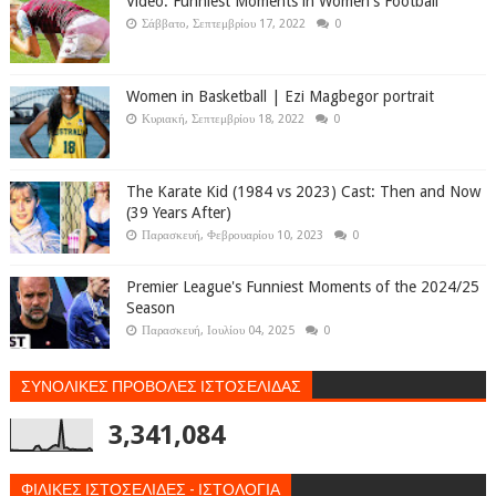
Video: Funniest Moments in Women's Football
Σάββατο, Σεπτεμβρίου 17, 2022
0
Women in Basketball | Ezi Magbegor portrait
Κυριακή, Σεπτεμβρίου 18, 2022
0
The Karate Kid (1984 vs 2023) Cast: Then and Now
(39 Years After)
Παρασκευή, Φεβρουαρίου 10, 2023
0
Premier League's Funniest Moments of the 2024/25
Season
Παρασκευή, Ιουλίου 04, 2025
0
ΣΥΝΟΛΙΚΕΣ ΠΡΟΒΟΛΕΣ ΙΣΤΟΣΕΛΙΔΑΣ
3,341,084
ΦΙΛΙΚΕΣ ΙΣΤΟΣΕΛΙΔΕΣ - ΙΣΤΟΛΟΓΙΑ