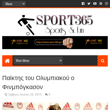
Παίκτης του Ολυμπιακού ο
Φινμπόγκασον
Σάββατο, Ιουλίου 25, 2015
0