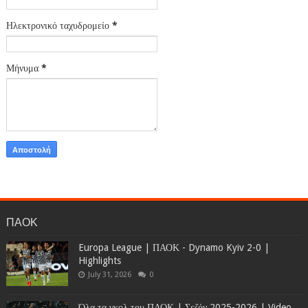
Ηλεκτρονικό ταχυδρομείο
*
Μήνυμα
*
ΠΑΟΚ
Europa League | ΠΑΟΚ - Dynamo Kyiv 2-0 |
Highlights
July 31, 2026
0
Όλα τα γκολ του ΠΑΟΚ | Σεζόν 2025-2026 | Video