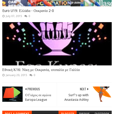
Euro U19: Ελλάδα - Ουκρανία 2-0
July 07, 2015
0
Εθνική Κ16: Νίκη με Ουκρανία, ισοπαλία με Γαλλία
January 20, 2015
0
PREVIOUS
NEXT
Ο Γιάχος σε αγώνα
Surf's up with
Europa League
Anastasia Ashley
POST A COMMENT
BLOGGER
DISQUS
FACEBOOK