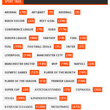
SPORT TAGS
(70)
(5)
(5)
ARSENAL
ART@NET
BASEBALL
(22)
(336)
BEACH SOCCER
BEST GOAL
(79)
(176)
CONFERENCE LEAGUE
EURO
(980)
(18)
(16)
EUROPA LEAGUE
FANTASY
FIBA
(193)
(31)
(57)
FIFA
FOOTBALL IDOLS
INTER
(146)
(59)
LIVERPOOL
MANCHESTER CITY
(145)
(195)
(24)
MANCHESTER UNITED
MVP
NAPOLI
(127)
(101)
OLYMPIC GAMES
PLAYER OF THE MONTH
(12)
(186)
PLAYER OF THE SEASON
PREMIER LEAGUE
(24)
(15)
(342)
SUPER CUP
ΑΝΤΕΤΟΚΟΥΝΜΠΟ
ΓΕΡΜΑΝΙΑ
(405)
(51)
ΙΤΑΛΙΑ
ΚΙΝΗΜΑΤΟΓΡΑΦΟΣ
(1200)
(672)
ΚΥΠΕΛΛΟ ΕΛΛΑΔΟΣ
ΜΕΤΑΓΡΑΦΕΣ