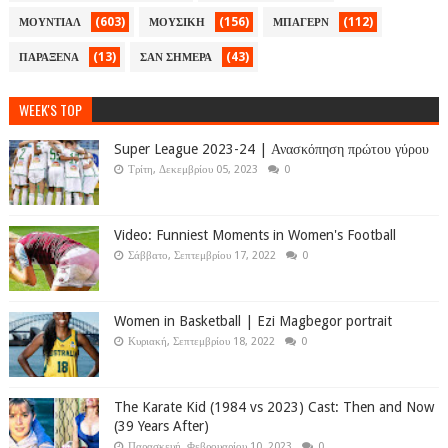
(603)
(156)
(112)
ΜΟΥΝΤΙΑΛ
ΜΟΥΣΙΚΗ
ΜΠΑΓΕΡΝ
(13)
(43)
ΠΑΡΑΞΕΝΑ
ΣΑΝ ΣΗΜΕΡΑ
WEEK'S TOP
Super League 2023-24 | Ανασκόπηση πρώτου γύρου
Τρίτη, Δεκεμβρίου 05, 2023
0
Video: Funniest Moments in Women's Football
Σάββατο, Σεπτεμβρίου 17, 2022
0
Women in Basketball | Ezi Magbegor portrait
Κυριακή, Σεπτεμβρίου 18, 2022
0
The Karate Kid (1984 vs 2023) Cast: Then and Now
(39 Years After)
Παρασκευή, Φεβρουαρίου 10, 2023
0