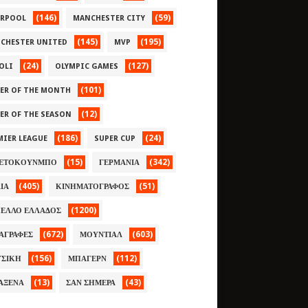
(146)
(59)
ERPOOL
MANCHESTER CITY
(145)
(195)
CHESTER UNITED
MVP
(24)
(127)
OLI
OLYMPIC GAMES
(101)
YER OF THE MONTH
(12)
YER OF THE SEASON
(186)
(24)
MIER LEAGUE
SUPER CUP
(15)
(342)
ΕΤΟΚΟΥΝΜΠΟ
ΓΕΡΜΑΝΙΑ
(405)
(51)
ΛΙΑ
ΚΙΝΗΜΑΤΟΓΡΑΦΟΣ
(1200)
ΕΛΛΟ ΕΛΛΑΔΟΣ
(672)
(603)
ΑΓΡΑΦΕΣ
ΜΟΥΝΤΙΑΛ
(156)
(112)
ΣΙΚΗ
ΜΠΑΓΕΡΝ
(13)
(43)
ΑΞΕΝΑ
ΣΑΝ ΣΗΜΕΡΑ