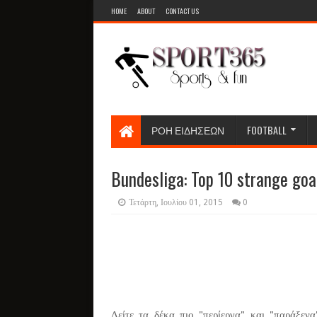
HOME
ABOUT
CONTACT US
ΡΟΗ ΕΙΔΗΣΕΩΝ
FOOTBALL
Bundesliga: Top 10 strange goa
Τετάρτη, Ιουλίου 01, 2015
0
Δείτε τα δέκα πιο "περίεργα" και "παράξεν