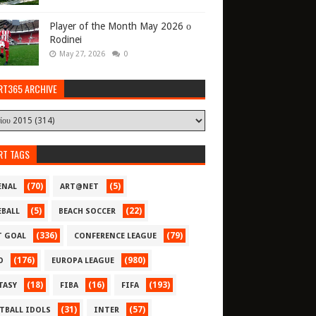
Player of the Month May 2026 ο
Rodinei
May 27, 2026
0
RT365 ARCHIVE
RT TAGS
(70)
(5)
ENAL
ART@NET
(5)
(22)
EBALL
BEACH SOCCER
(336)
(79)
T GOAL
CONFERENCE LEAGUE
(176)
(980)
O
EUROPA LEAGUE
(18)
(16)
(193)
TASY
FIBA
FIFA
(31)
(57)
TBALL IDOLS
INTER