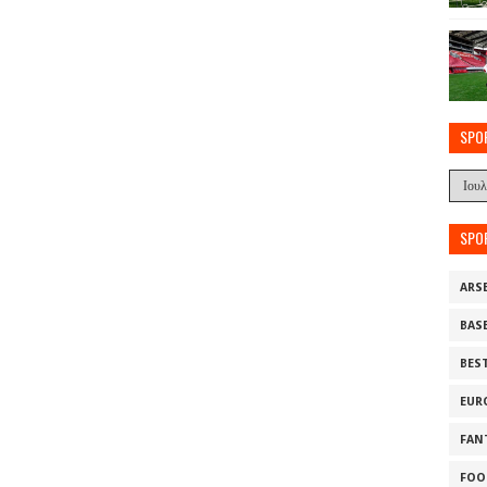
SPO
SPO
ARS
BAS
BES
EUR
FAN
FOO