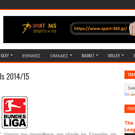
SEXY
ΕΘΝΙΚΕΣ
ΟΜΑΔΕΣ
BASKET
VOLLEY
ls 2014/15
TRA
FEA
The 
Lea
α" τέρματα που σημειώθηκαν στα γήπεδα της Γερμανίας την