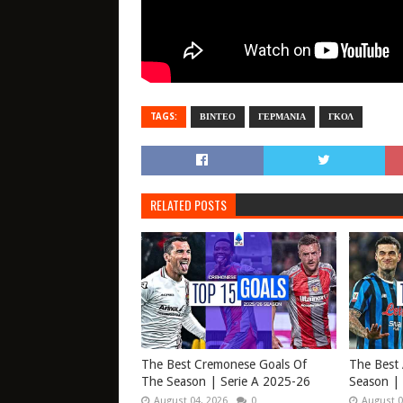
TAGS:
ΒΙΝΤΕΟ
ΓΕΡΜΑΝΙΑ
ΓΚΟΛ
RELATED POSTS
The Best Cremonese Goals Of
The Best 
The Season | Serie A 2025-26
Season | 
August 04, 2026
0
August 0