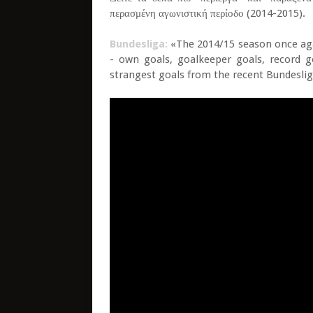
περασμένη αγωνιστική περίοδο (2014-2015).
Bundesliga:
«The 2014/15 season once agai
- own goals, goalkeeper goals, record g
strangest goals from the recent Bundesli