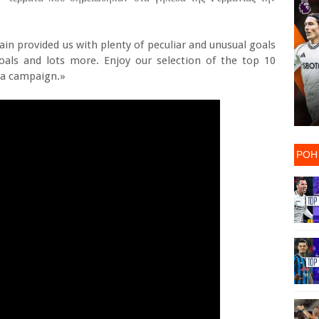
n provided us with plenty of peculiar and unusual goals
oals and lots more. Enjoy our selection of the top 10
ga campaign.»
ΡΟΗ