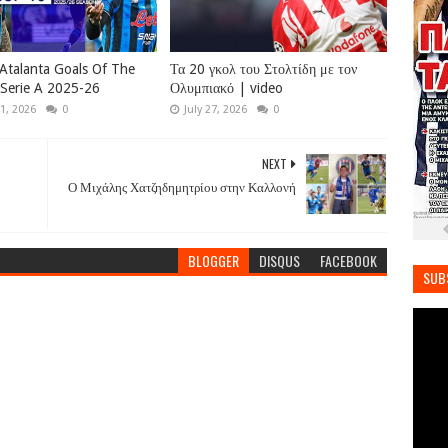
Atalanta Goals Of The
Τα 20 γκολ του Στολτίδη με τον
Serie A 2025-26
Ολυμπιακό | video
1, 2026
0
July 27, 2026
0
NEXT
Ο Μιχάλης Χατζηδημητρίου στην Καλλονή
BLOGGER
DISQUS
FACEBOOK
SUB