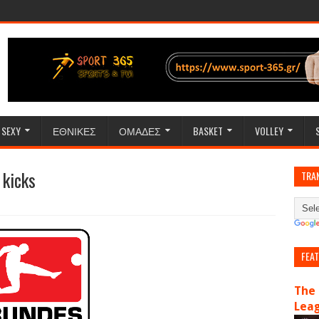
SEXY
ΕΘΝΙΚΕΣ
ΟΜΑΔΕΣ
BASKET
VOLLEY
 kicks
TRA
FEA
The 
Lea