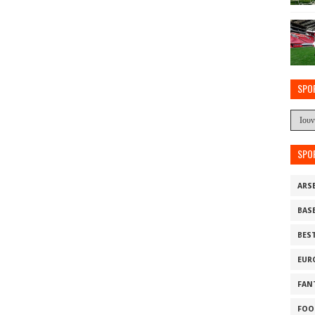
SPO
SPO
ARS
BAS
BES
EUR
FAN
FOO