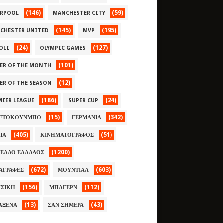
(146)
(59)
ERPOOL
MANCHESTER CITY
(145)
(195)
CHESTER UNITED
MVP
(24)
(127)
OLI
OLYMPIC GAMES
(101)
YER OF THE MONTH
(12)
YER OF THE SEASON
(186)
(24)
MIER LEAGUE
SUPER CUP
(15)
(342)
ΕΤΟΚΟΥΝΜΠΟ
ΓΕΡΜΑΝΙΑ
(405)
(51)
ΛΙΑ
ΚΙΝΗΜΑΤΟΓΡΑΦΟΣ
(1200)
ΕΛΛΟ ΕΛΛΑΔΟΣ
(672)
(603)
ΑΓΡΑΦΕΣ
ΜΟΥΝΤΙΑΛ
(156)
(112)
ΣΙΚΗ
ΜΠΑΓΕΡΝ
(13)
(43)
ΑΞΕΝΑ
ΣΑΝ ΣΗΜΕΡΑ