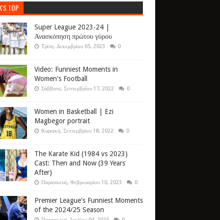
K'S TOP
Super League 2023-24 |
Ανασκόπηση πρώτου γύρου
Τρίτη, Δεκεμβρίου 05, 2023
0
Video: Funniest Moments in
Women's Football
Σάββατο, Σεπτεμβρίου 17, 2022
0
Women in Basketball | Ezi
Magbegor portrait
Κυριακή, Σεπτεμβρίου 18, 2022
0
The Karate Kid (1984 vs 2023)
Cast: Then and Now (39 Years
After)
Παρασκευή, Φεβρουαρίου 10, 2023
0
Premier League's Funniest Moments
of the 2024/25 Season
Παρασκευή, Ιουλίου 04, 2025
0