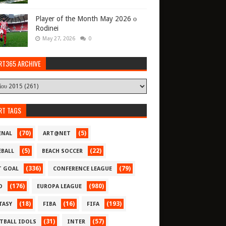
Player of the Month May 2026 ο
Rodinei
May 27, 2026
0
RT365 ARCHIVE
RT TAGS
(70)
(5)
ENAL
ART@NET
(5)
(22)
EBALL
BEACH SOCCER
(336)
(79)
T GOAL
CONFERENCE LEAGUE
(176)
(980)
O
EUROPA LEAGUE
(18)
(16)
(193)
TASY
FIBA
FIFA
(31)
(57)
TBALL IDOLS
INTER