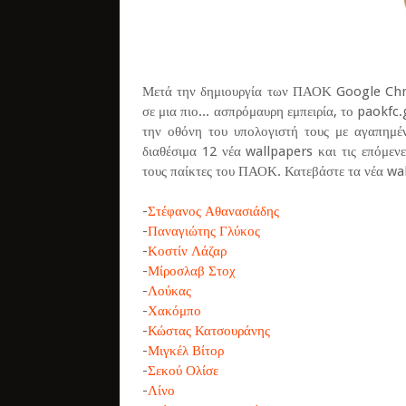
Μετά την δημιουργία των ΠΑΟΚ Google Chr
σε μια πιο... ασπρόμαυρη εμπειρία, το paokfc.
την οθόνη του υπολογιστή τους με αγαπημέν
διαθέσιμα 12 νέα wallpapers και τις επόμεν
τους παίκτες του ΠΑΟΚ. Κατεβάστε τα νέα w
-
Στέφανος Αθανασιάδης
-
Παναγιώτης Γλύκος
-
Κοστίν Λάζαρ
-
Μίροσλαβ Στοχ
-
Λούκας
-
Χακόμπο
-
Κώστας Κατσουράνης
-
Μιγκέλ Βίτορ
-
Σεκού Ολίσε
-
Λίνο