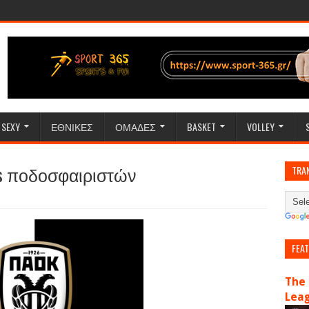
SEXY
ΕΘΝΙΚΕΣ
ΟΜΑΔΕΣ
BASKET
VOLLEY
rs ποδοσφαιριστών
TRA
FEA
The 
Lea