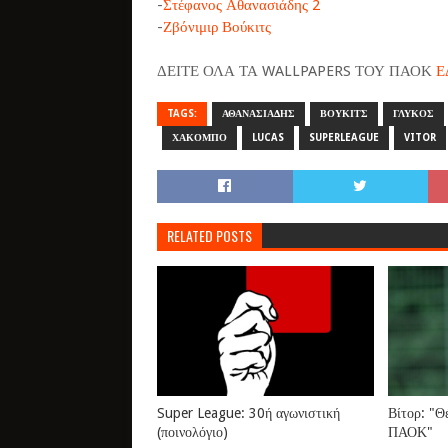
-
Στέφανος Αθανασιάδης 2
-
Ζβόνιμιρ Βούκιτς
ΔΕΙΤΕ ΟΛΑ ΤΑ WALLPAPERS ΤΟΥ ΠΑΟΚ
Ε
TAGS:
ΑΘΑΝΑΣΙΑΔΗΣ
ΒΟΥΚΙΤΣ
ΓΛΥΚΟΣ
ΧΑΚΟΜΠΟ
LUCAS
SUPERLEAGUE
VITOR
RELATED POSTS
Super League: 30ή αγωνιστική
Βίτορ: "Θ
(ποινολόγιο)
ΠΑΟΚ"