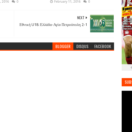
, 2016
0
February 11, 2016
0
NEXT
Εθνική U18: Ελλάδα-Αγία Πετρούπολη 2-1
BLOGGER
DISQUS
FACEBOOK
SUB