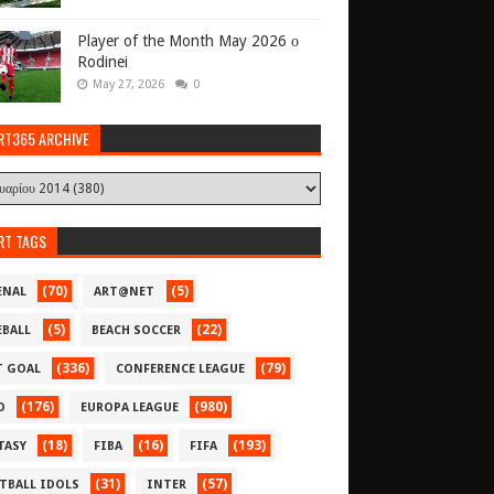
Player of the Month May 2026 ο
Rodinei
May 27, 2026
0
RT365 ARCHIVE
RT TAGS
(70)
(5)
ENAL
ART@NET
(5)
(22)
EBALL
BEACH SOCCER
(336)
(79)
T GOAL
CONFERENCE LEAGUE
(176)
(980)
O
EUROPA LEAGUE
(18)
(16)
(193)
TASY
FIBA
FIFA
(31)
(57)
TBALL IDOLS
INTER