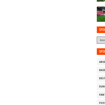
SPO
SPO
ARS
BAS
BES
EUR
FAN
FOO