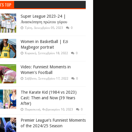
K'S TOP
Super League 2023-24 |
Ανασκόπηση πρώτου γύρου
Τρίτη, Δεκεμβρίου 05, 2023
0
Women in Basketball | Ezi
Magbegor portrait
Κυριακή, Σεπτεμβρίου 18, 2022
0
Video: Funniest Moments in
Women's Football
Σάββατο, Σεπτεμβρίου 17, 2022
0
The Karate Kid (1984 vs 2023)
Cast: Then and Now (39 Years
After)
Παρασκευή, Φεβρουαρίου 10, 2023
0
Premier League's Funniest Moments
of the 2024/25 Season