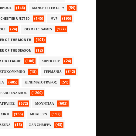
(146)
(59)
ERPOOL
MANCHESTER CITY
(145)
(195)
CHESTER UNITED
MVP
(24)
(127)
OLI
OLYMPIC GAMES
(101)
YER OF THE MONTH
(12)
YER OF THE SEASON
(186)
(24)
MIER LEAGUE
SUPER CUP
(15)
(342)
ΕΤΟΚΟΥΝΜΠΟ
ΓΕΡΜΑΝΙΑ
(405)
(51)
ΛΙΑ
ΚΙΝΗΜΑΤΟΓΡΑΦΟΣ
(1200)
ΕΛΛΟ ΕΛΛΑΔΟΣ
(672)
(603)
ΑΓΡΑΦΕΣ
ΜΟΥΝΤΙΑΛ
(156)
(112)
ΣΙΚΗ
ΜΠΑΓΕΡΝ
(13)
(43)
ΑΞΕΝΑ
ΣΑΝ ΣΗΜΕΡΑ